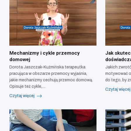
Mechanizmy i cykle przemocy
Jak skutec
domowej
doświadcz
Dorota Jaszczak-Kuźmińska terapeutka
Jakich zwrotó
pracująca w obszarze przemocy wyjaśnia,
motywować o
jakie mechanizmy cechują przemoc domową.
do tego, by z
Opisuje też cykle,…
Czytaj więce
Czytaj więcej