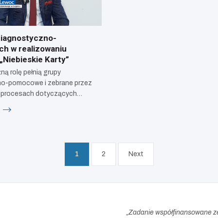
diagnostyczno-
h w realizowaniu
„Niebieskie Karty”
ną rolę pełnią grupy
o-pomocowe i zebrane przez
 procesach dotyczących…
j
1
2
Next
„
Zadanie współfinansowane z