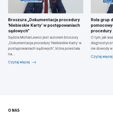
Broszura „Dokumentacja procedury
Rola grup 
'Niebieskie Karty’ w postępowaniach
pomocowyc
sądowych”
procedury 
Sędzia Michał Lewoc jest autorem broszury
O tym, jak waż
„Dokumentacja procedury 'Niebieskie Karty’ w
diagnostyczn
postępowaniach sądowych”, która powstała
nie dowody w
na…
Czytaj więce
Czytaj więcej
Stronicowanie
wpisów
O NAS