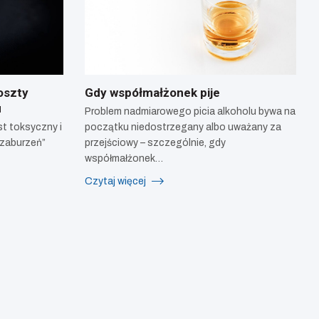
oszty
Gdy współmałżonek pije
u
Problem nadmiarowego picia alkoholu bywa na
st toksyczny i
początku niedostrzegany albo uważany za
 zaburzeń”
przejściowy – szczególnie, gdy
współmałżonek…
Czytaj więcej