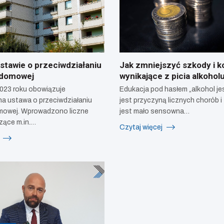
stawie o przeciwdziałaniu
Jak zmniejszyć szkody i k
domowej
wynikające z picia alkohol
023 roku obowiązuje
Edukacja pod hasłem „alkohol je
a ustawa o przeciwdziałaniu
jest przyczyną licznych chorób i
owej. Wprowadzono liczne
jest mało sensowna…
zące m.in.…
Czytaj więcej
j