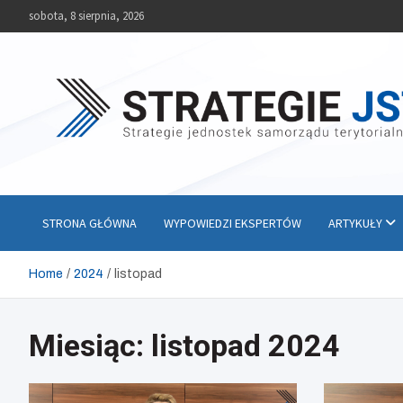
Skip
sobota, 8 sierpnia, 2026
to
content
Strategie JST
Strategie jednostek samorządu terytorialnego
STRONA GŁÓWNA
WYPOWIEDZI EKSPERTÓW
ARTYKUŁY
Home
2024
listopad
Miesiąc:
listopad 2024