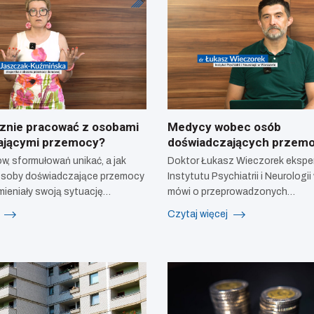
znie pracować z osobami
Medycy wobec osób
ającymi przemocy?
doświadczających przem
w, sformułowań unikać, a jak
Doktor Łukasz Wieczorek eksper
soby doświadczające przemocy
Instytutu Psychiatrii i Neurologi
mieniały swoją sytuację…
mówi o przeprowadzonych…
j
Czytaj więcej