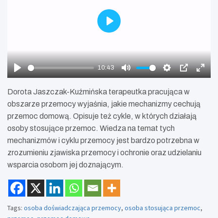
P
l
a
y
10:43
P
M
S
P
E
l
u
e
I
n
Dorota Jaszczak-Kuźmińska terapeutka pracująca w
a
t
t
P
t
obszarze przemocy wyjaśnia, jakie mechanizmy cechują
y
e
t
e
przemoc domową. Opisuje też cykle, w których działają
i
r
osoby stosujące przemoc. Wiedza na temat tych
n
f
mechanizmów i cyklu przemocy jest bardzo potrzebna w
g
u
zrozumieniu zjawiska przemocy i ochronie oraz udzielaniu
s
l
wsparcia osobom jej doznającym.
l
s
c
r
Tags:
osoba doświadczająca przemocy
,
osoba stosująca przemoc
,
e