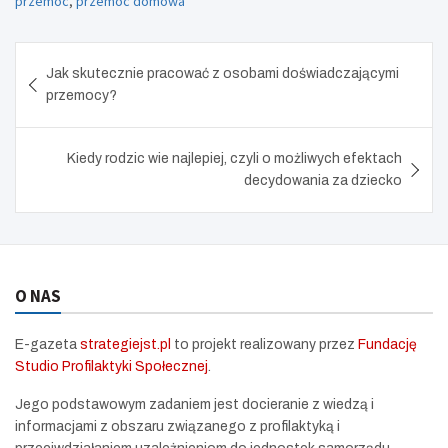
przemoc
,
przemoc domowa
e
n
Nawigacja
Jak skutecznie pracować z osobami doświadczającymi
wpisu
przemocy?
Kiedy rodzic wie najlepiej, czyli o możliwych efektach
decydowania za dziecko
O NAS
E-gazeta
strategiejst.pl
to projekt realizowany przez
Fundację
Studio Profilaktyki Społecznej
.
Jego podstawowym zadaniem jest docieranie z wiedzą i
informacjami z obszaru związanego z profilaktyką i