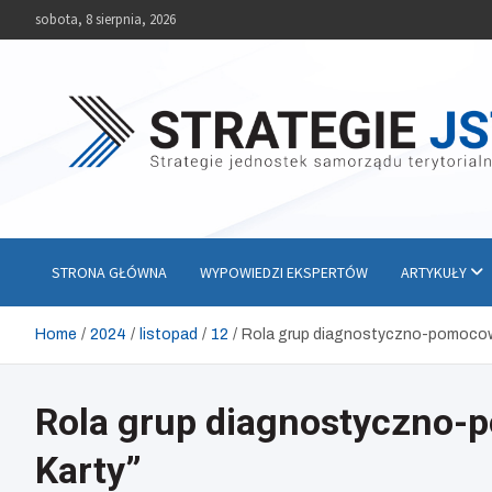
Skip
sobota, 8 sierpnia, 2026
to
content
Strategie JST
Strategie jednostek samorządu terytorialnego
STRONA GŁÓWNA
WYPOWIEDZI EKSPERTÓW
ARTYKUŁY
Home
2024
listopad
12
Rola grup diagnostyczno-pomocowyc
Rola grup diagnostyczno-p
Karty”