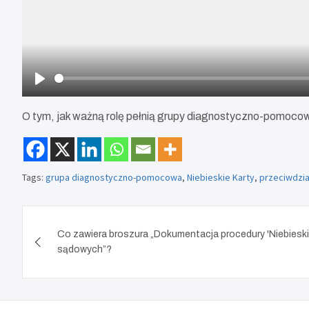
P
l
O tym, jak ważną rolę pełnią grupy diagnostyczno-pomoc
a
y
Tags:
grupa diagnostyczno-pomocowa
,
Niebieskie Karty
,
przeciwdzi
Nawigacja
Co zawiera broszura „Dokumentacja procedury 'Niebiesk
wpisu
sądowych”?