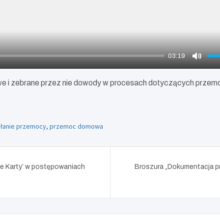
03:19
M
u
owe i zebrane przez nie dowody w procesach dotyczących prze
t
e
ałanie przemocy
,
przemoc domowa
ie Karty’ w postępowaniach
Broszura „Dokumentacja pr