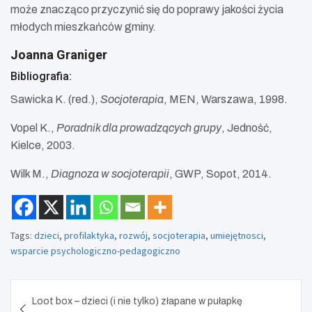
może znacząco przyczynić się do poprawy jakości życia
młodych mieszkańców gminy.
Joanna Graniger
Bibliografia:
Sawicka K. (red.),
Socjoterapia
, MEN, Warszawa, 1998.
Vopel K.,
Poradnik dla prowadzących grupy
, Jedność,
Kielce, 2003.
Wilk M.,
Diagnoza w socjoterapii
, GWP, Sopot, 2014.
Tags:
dzieci
,
profilaktyka
,
rozwój
,
socjoterapia
,
umiejętnosci
,
wsparcie psychologiczno-pedagogiczno
Nawigacja
Loot box – dzieci (i nie tylko) złapane w pułapkę
wpisu