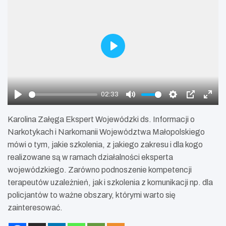
P
l
a
y
02:33
P
M
S
P
E
l
u
e
I
n
Karolina Załęga Ekspert Wojewódzki ds. Informacji o
a
t
t
P
t
Narkotykach i Narkomanii Województwa Małopolskiego
y
e
t
e
mówi o tym, jakie szkolenia, z jakiego zakresu i dla kogo
i
r
realizowane są w ramach działalności eksperta
n
f
wojewódzkiego. Zarówno podnoszenie kompetencji
g
u
terapeutów uzależnień, jak i szkolenia z komunikacji np. dla
s
l
policjantów to ważne obszary, którymi warto się
l
zainteresować.
s
c