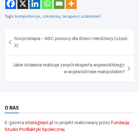
r
e
Tags:
kompetencje
,
szkolenia
,
terapeuci uzależnień
e
n
Nawigacja
Socjoterapia – ABC pomocy dla dzieci i młodzieży (część
wpisu
2)
Jakie działania realizuje zespół eksperta wojewódzkiego
w województwie małopolskim?
O NAS
E-gazeta
strategiejst.pl
to projekt realizowany przez
Fundację
Studio Profilaktyki Społecznej
.