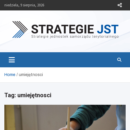
Skip
niedziela, 9 sierpnia, 2026
to
content
Strategie JST
Strategie jednostek samorządu terytorialnego
Home
umiejętnosci
Tag:
umiejętnosci