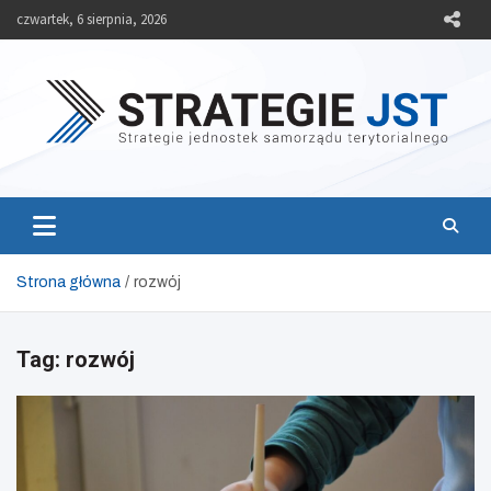
Skip
czwartek, 6 sierpnia, 2026
to
content
Strategie JST
Strategie jednostek samorządu terytorialnego
Strona główna
rozwój
Tag:
rozwój