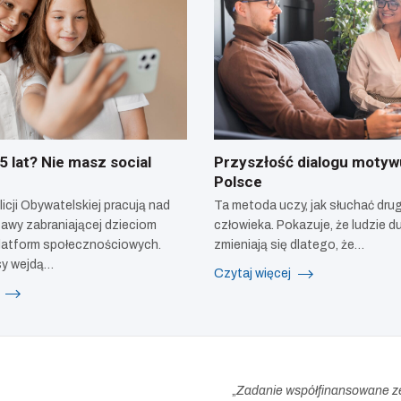
 lat? Nie masz social
Przyszłość dialogu motyw
Polsce
icji Obywatelskiej pracują nad
Ta metoda uczy, jak słuchać dru
awy zabraniającej dzieciom
człowieka. Pokazuje, że ludzie d
latform społecznościowych.
zmieniają się dlatego, że…
sy wejdą…
Czytaj więcej
j
„
Zadanie współfinansowane z