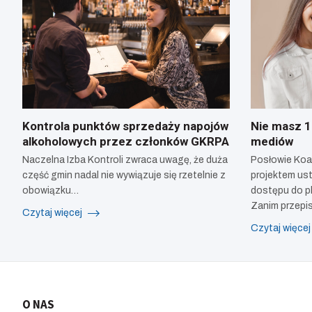
Kontrola punktów sprzedaży napojów
Nie masz 15
alkoholowych przez członków GKRPA
mediów
Naczelna Izba Kontroli zwraca uwagę, że duża
Posłowie Koal
część gmin nadal nie wywiązuje się rzetelnie z
projektem ust
obowiązku…
dostępu do p
Zanim przepi
Czytaj więcej
Czytaj więce
O NAS