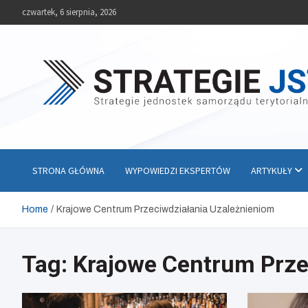
Skip
czwartek, 6 sierpnia, 2026
to
content
Strategie JST
Strategie jednostek samorządu terytorialnego
STRONA GŁÓWNA
WYPOWIEDZI EKSPERTÓW
ARTYKUŁY
Home
Krajowe Centrum Przeciwdziałania Uzależnieniom
Tag:
Krajowe Centrum Prze