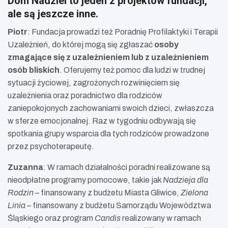
Dom Nadziei to jeden z projektów fundacji,
ale są jeszcze inne.
Piotr
: Fundacja prowadzi też Poradnię Profilaktyki i Terapii
Uzależnień, do której mogą się zgłaszać
osoby
zmagające się z uzależnieniem lub z uzależnieniem
osób bliskich
. Oferujemy też pomoc dla ludzi w trudnej
sytuacji życiowej, zagrożonych rozwinięciem się
uzależnienia oraz poradnictwo dla rodziców
zaniepokojonych zachowaniami swoich dzieci, zwłaszcza
w sferze emocjonalnej. Raz w tygodniu odbywają się
spotkania grupy wsparcia dla tych rodziców prowadzone
przez psychoterapeutę.
Zuzanna
: W ramach działalności poradni realizowane są
nieodpłatne programy pomocowe, takie jak
Nadzieja dla
Rodzin
– finansowany z budżetu Miasta Gliwice,
Zielona
Linia
– finansowany z budżetu Samorządu Województwa
Śląskiego oraz program
Candis
realizowany w ramach