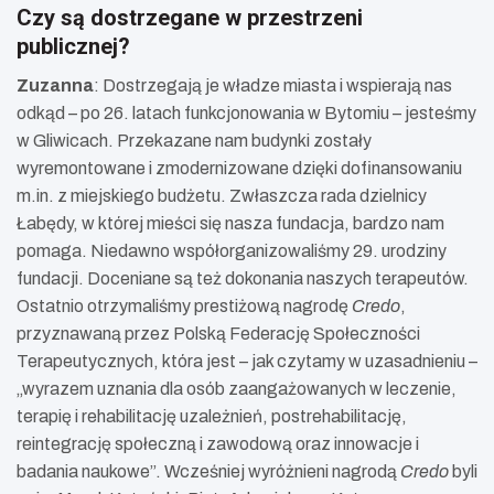
Czy są dostrzegane w przestrzeni
publicznej?
Zuzanna
: Dostrzegają je władze miasta i wspierają nas
odkąd – po 26. latach funkcjonowania w Bytomiu – jesteśmy
w Gliwicach. Przekazane nam budynki zostały
wyremontowane i zmodernizowane dzięki dofinansowaniu
m.in. z miejskiego budżetu. Zwłaszcza rada dzielnicy
Łabędy, w której mieści się nasza fundacja, bardzo nam
pomaga. Niedawno współorganizowaliśmy 29. urodziny
fundacji. Doceniane są też dokonania naszych terapeutów.
Ostatnio otrzymaliśmy prestiżową nagrodę
Credo
,
przyznawaną przez Polską Federację Społeczności
Terapeutycznych, która jest – jak czytamy w uzasadnieniu –
„wyrazem uznania dla osób zaangażowanych w leczenie,
terapię i rehabilitację uzależnień, postrehabilitację,
reintegrację społeczną i zawodową oraz innowacje i
badania naukowe”. Wcześniej wyróżnieni nagrodą
Credo
byli