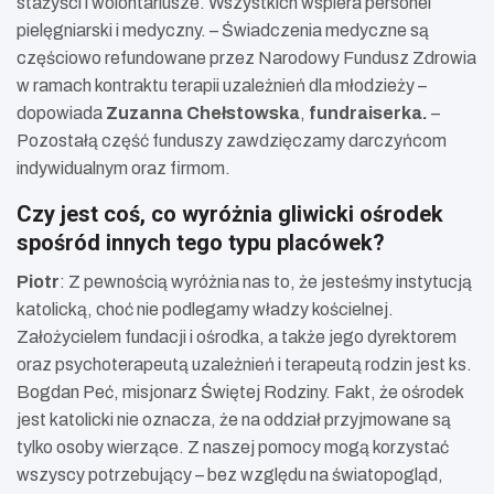
stażyści i wolontariusze. Wszystkich wspiera personel
pielęgniarski i medyczny. – Świadczenia medyczne są
częściowo refundowane przez Narodowy Fundusz Zdrowia
w ramach kontraktu terapii uzależnień dla młodzieży –
dopowiada
Zuzanna Chełstowska
,
fundraiserka.
–
Pozostałą część funduszy zawdzięczamy darczyńcom
indywidualnym oraz firmom.
Czy jest coś, co wyróżnia gliwicki ośrodek
spośród innych tego typu placówek?
Piotr
: Z pewnością wyróżnia nas to, że jesteśmy instytucją
katolicką, choć nie podlegamy władzy kościelnej.
Założycielem fundacji i ośrodka, a także jego dyrektorem
oraz psychoterapeutą uzależnień i terapeutą rodzin jest ks.
Bogdan Peć, misjonarz Świętej Rodziny. Fakt, że ośrodek
jest katolicki nie oznacza, że na oddział przyjmowane są
tylko osoby wierzące. Z naszej pomocy mogą korzystać
wszyscy potrzebujący – bez względu na światopogląd,