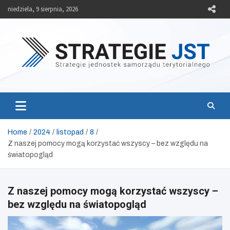
Skip
niedziela, 9 sierpnia, 2026
to
content
Strategie JST
Strategie jednostek samorządu terytorialnego
Home
2024
listopad
8
Z naszej pomocy mogą korzystać wszyscy – bez względu na
światopogląd
Z naszej pomocy mogą korzystać wszyscy –
bez względu na światopogląd