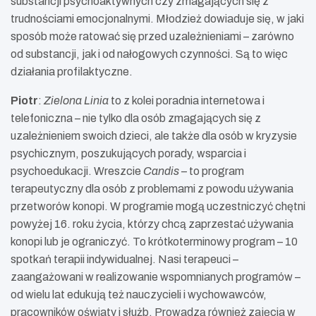
substancji psychoaktywnych czy zmagających się z
trudnościami emocjonalnymi. Młodzież dowiaduje się, w jaki
sposób może ratować się przed uzależnieniami – zarówno
od substancji, jak i od nałogowych czynności. Są to więc
działania profilaktyczne.
Piotr
:
Zielona Linia
to z kolei poradnia internetowa i
telefoniczna – nie tylko dla osób zmagających się z
uzależnieniem swoich dzieci, ale także dla osób w kryzysie
psychicznym, poszukujących porady, wsparcia i
psychoedukacji. Wreszcie
Candis
– to program
terapeutyczny dla osób z problemami z powodu używania
przetworów konopi. W programie mogą uczestniczyć chętni
powyżej 16. roku życia, którzy chcą zaprzestać używania
konopi lub je ograniczyć. To krótkoterminowy program – 10
spotkań terapii indywidualnej. Nasi terapeuci –
zaangażowani w realizowanie wspomnianych programów –
od wielu lat edukują też nauczycieli i wychowawców,
pracowników oświaty i służb. Prowadzą również zajęcia w