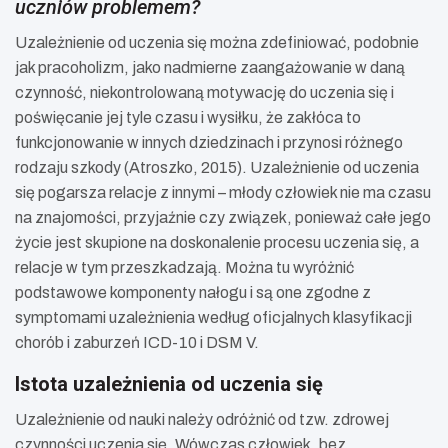
uczniów problemem?
Uzależnienie od uczenia się można zdefiniować, podobnie
jak pracoholizm, jako nadmierne zaangażowanie w daną
czynność, niekontrolowaną motywację do uczenia się i
poświęcanie jej tyle czasu i wysiłku, że zakłóca to
funkcjonowanie w innych dziedzinach i przynosi różnego
rodzaju szkody (Atroszko, 2015). Uzależnienie od uczenia
się pogarsza relacje z innymi – młody człowiek nie ma czasu
na znajomości, przyjaźnie czy związek, ponieważ całe jego
życie jest skupione na doskonalenie procesu uczenia się, a
relacje w tym przeszkadzają. Można tu wyróżnić
podstawowe komponenty nałogu i są one zgodne z
symptomami uzależnienia według oficjalnych klasyfikacji
chorób i zaburzeń ICD-10 i DSM V.
Istota uzależnienia od uczenia się
Uzależnienie od nauki należy odróżnić od tzw. zdrowej
czynności uczenia się. Wówczas człowiek, bez