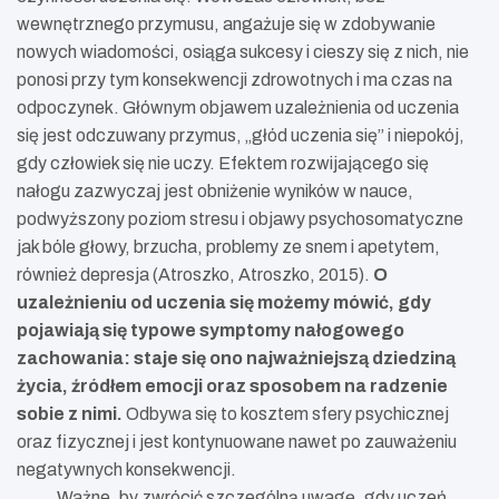
wewnętrznego przymusu, angażuje się w zdobywanie
nowych wiadomości, osiąga sukcesy i cieszy się z nich, nie
ponosi przy tym konsekwencji zdrowotnych i ma czas na
odpoczynek. Głównym objawem uzależnienia od uczenia
się jest odczuwany przymus, „głód uczenia się” i niepokój,
gdy człowiek się nie uczy. Efektem rozwijającego się
nałogu zazwyczaj jest obniżenie wyników w nauce,
podwyższony poziom stresu i objawy psychosomatyczne
jak bóle głowy, brzucha, problemy ze snem i apetytem,
również depresja (Atroszko, Atroszko, 2015).
O
uzależnieniu od uczenia się możemy mówić, gdy
pojawiają się typowe symptomy nałogowego
zachowania: staje się ono najważniejszą dziedziną
życia, źródłem emocji oraz sposobem na radzenie
sobie z nimi.
Odbywa się to kosztem sfery psychicznej
oraz fizycznej i jest kontynuowane nawet po zauważeniu
negatywnych konsekwencji.
Ważne, by zwrócić szczególną uwagę, gdy uczeń,