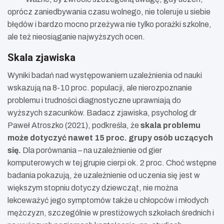
oprócz zaniedbywania czasu wolnego, nie toleruje u siebie
błędów i bardzo mocno przeżywa nie tylko porażki szkolne,
ale też nieosiąganie najwyższych ocen.
Skala zjawiska
Wyniki badań nad występowaniem uzależnienia od nauki
wskazują na 8-10 proc. populacji, ale nierozpoznanie
problemu i trudności diagnostyczne uprawniają do
wyższych szacunków.
Badacz zjawiska, psycholog dr
Paweł Atroszko (2021), podkreśla, że
skala problemu
może dotyczyć nawet 15 proc. grupy osób uczących
się.
Dla porównania – na uzależnienie od gier
komputerowych w tej grupie cierpi ok. 2 proc. Choć wstępne
badania pokazują, że uzależnienie od uczenia się jest w
większym stopniu dotyczy dziewcząt, nie można
lekceważyć jego symptomów także u chłopców i młodych
mężczyzn, szczególnie w prestiżowych szkołach średnich i