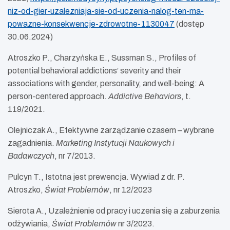
niz-od-gier-uzalezniaja-sie-od-uczenia-nalog-ten-ma-
powazne-konsekwencje-zdrowotne-1130047
(dostęp
30.06.2024)
Atroszko P., Charzyńska E., Sussman S., Profiles of
potential behavioral addictions’ severity and their
associations with gender, personality, and well-being: A
person-centered approach.
Addictive Behaviors
, t.
119/2021.
Olejniczak A., Efektywne zarządzanie czasem – wybrane
zagadnienia.
Marketing Instytucji Naukowych i
Badawczych
, nr 7/2013.
Pulcyn T., Istotna jest prewencja. Wywiad z dr. P.
Atroszko,
Świat Problemów
, nr 12/2023
Sierota A., Uzależnienie od pracy i uczenia się a zaburzenia
odżywiania,
Świat
Problemów
nr 3/2023.