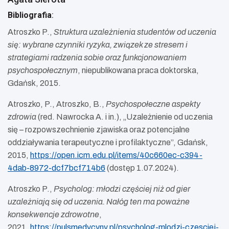
Bibliografia
:
Atroszko P.,
Struktura uzależnienia studentów od uczenia
się: wybrane czynniki ryzyka, związek ze stresem i
strategiami radzenia sobie oraz funkcjonowaniem
psychospołecznym
, niepublikowana praca doktorska,
Gdańsk, 2015.
Atroszko, P., Atroszko, B.,
Psychospołeczne aspekty
zdrowia
(red. Nawrocka A. i in.), „Uzależnienie od uczenia
się – rozpowszechnienie zjawiska oraz potencjalne
oddziaływania terapeutyczne i profilaktyczne”, Gdańsk,
2015,
https://open.icm.edu.pl/items/40c660ec-c394-
4dab-8972-dcf7bcf714b6
(dostęp 1.07.2024).
Atroszko P.,
Psycholog: młodzi częściej niż od gier
uzależniają się od uczenia. Nałóg ten ma poważne
konsekwencje zdrowotne
,
2021,
https://pulsmedycyny.pl/psycholog-mlodzi-czesciej-