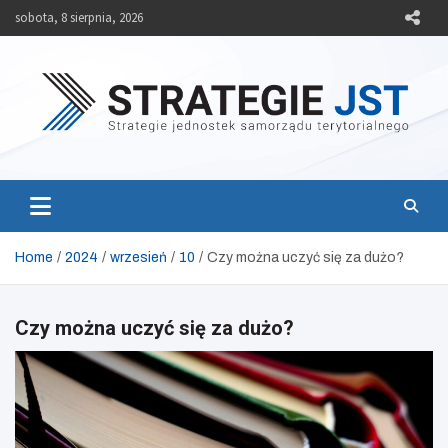
Skip
sobota, 8 sierpnia, 2026
to
content
Strategie JST
Strategie jednostek samorządu terytorialnego
Home
2024
wrzesień
10
Czy można uczyć się za dużo?
Czy można uczyć się za dużo?