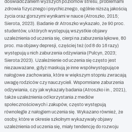
doświadczaniem wyższych poziomów stresu, problemami
zdrowia fizycznego i psychicznego, ogólnie niższą jakością
życia oraz gorszymi wynikami w nauce (Atroszko, 2015;
Sierota, 2023). Badanie dr Atroszko wykazało, że 90 proc.
studentów, u których występują wszystkie objawy
uzależnienia od uczenia się, cierpi na zaburzenia lękowe, 80
proc. ma objawy depresji, częściej też (od 8 do 16 razy)
występują u nich zaburzenia odżywiania (Pulcyn, 2023;
Sierota 2023). Uzależnienie od uczenia się często jest
niezauważane, gdyż maskują je inne współwystępujące
nałogowe zachowania, które w większym stopniu zwracają
uwagę rodziców czy nauczycieli. Wspomniane zaburzenia
odżywiania, czy jak wykazały badania (Atroszko i in., 2021),
także uzależnienia od korzystania z mediów
społecznościowych i zakupów, często występują
równolegle z nałogiem uczenia się. Wykazano również, że
osoby, które w okresie szkolnym wykazywały objawy
uzależnienia od uczenia się, miały tendencję do rozwoju