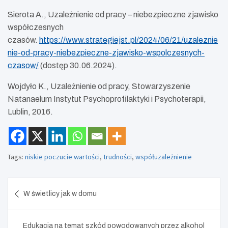
Sierota A., Uzależnienie od pracy – niebezpieczne zjawisko
współczesnych
czasów.
https://www.strategiejst.pl/2024/06/21/uzaleznie
nie-od-pracy-niebezpieczne-zjawisko-wspolczesnych-
czasow/
(dostęp 30.06.2024).
Wojdyło K., Uzależnienie od pracy, Stowarzyszenie
Natanaelum Instytut Psychoprofilaktyki i Psychoterapii,
Lublin, 2016.
Tags:
niskie poczucie wartości
,
trudności
,
współuzależnienie
Nawigacja
W świetlicy jak w domu
wpisu
Edukacja na temat szkód powodowanych przez alkohol