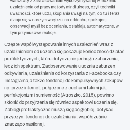
warsztaty z zastosowaniem wykorzystywanej w leczeniu
uzależnienia od pracy metody mindfulness, czyli techniki
uważności, które uczą skupiania uwagi na tym, co tu i teraz
dzieje się w naszym wnętrzu, na oddechu, spokojnej
obserwacji myśli bez oceniania, osłabiają automatyczne, w
tym przymusowe reakcje
.
Częste współwystępowanie innych uzależnień wraz z
uzależnieniem od uczenia się pokazuje konieczność działań
profilaktycznych, które dotyczą nie jednego zaburzenia,
lecz ich spektrum. Zaobserwowanie u ucznia zaburzeń
odżywiania, uzależnienia od korzystania z Facebooka czy
Instagrama,a także tendencji do kompulsywnych zakupów
np. przez internet, połączone z cechami takimi jak:
perfekcjonizm i sumienność (Atroszko, 2015), powinno
skłonić do przyjrzenia się również aspektowi uczenia się.
Zabiegi profilaktyczne muszą sięgać głębiej, dotykać
przyczyn, tendencji do uzależniania, współcześnie
znacząco nasilonej.