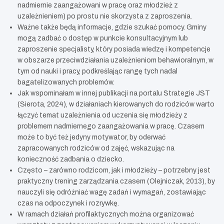
nadmiernie zaangażowani w pracę oraz młodzież z
uzależnieniem) po prostu nie skorzysta z zaproszenia.
Ważne także będą informacje, gdzie szukać pomocy. Gminy
mogą zadbać o dostęp w punkcie konsultacyjnym lub
zaproszenie specjalisty, który posiada wiedzę i kompetencje
w obszarze przeciwdziałania uzależnieniom behawioralnym, w
tym od nauki i pracy, podkreślając rangę tych nadal
bagatelizowanych problemów.
Jak wspominałam w innej publikacji na portalu Strategie JST
(Sierota, 2024), w działaniach kierowanych do rodziców warto
łączyć temat uzależnienia od uczenia się młodzieży z
problemem nadmiernego zaangażowania w pracę. Czasem
może to być też jedyny motywator, by oderwać
zapracowanych rodziców od zajęć, wskazując na
konieczność zadbania o dziecko.
Często – zarówno rodzicom, jak i młodzieży – potrzebny jest
praktyczny trening zarządzania czasem (Olejniczak, 2013), by
nauczyli się odróżniać wagę zadań i wymagań, zostawiając
czas na odpoczynek i rozrywkę.
W ramach działań profilaktycznych można organizować