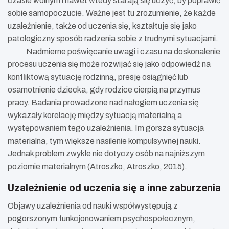
czasie wolnym i nawet wtedy starają się uczyć, by poprawić
sobie samopoczucie. Ważne jest tu zrozumienie, że każde
uzależnienie, także od uczenia się, kształtuje się jako
patologiczny sposób radzenia sobie z trudnymi sytuacjami.
Nadmierne poświęcanie uwagi i czasu na doskonalenie
procesu uczenia się może rozwijać się jako odpowiedź na
konfliktową sytuację rodzinną, presję osiągnięć lub
osamotnienie dziecka, gdy rodzice cierpią na przymus
pracy.
Badania prowadzone nad nałogiem uczenia się
wykazały korelację między sytuacją materialną a
występowaniem tego uzależnienia. Im gorsza sytuacja
materialna, tym większe nasilenie kompulsywnej nauki.
Jednak problem zwykle nie dotyczy osób na najniższym
poziomie materialnym (Atroszko, Atroszko, 2015).
Uzależnienie od uczenia się a inne zaburzenia
Objawy uzależnienia od nauki współwystępują z
pogorszonym funkcjonowaniem psychospołecznym,