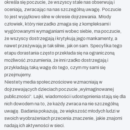
określa się poczucie, że wszyscy stale nas obserwują i
oceniają, zwracając na nas szczególną uwagę. Poczucie
to jest wyjątkowo silne w okresie dojrzewania. Młody
człowiek, który nierzadko zmaga się z kompleksami i
wygórowanymi wymaganiami wobec siebie, ma poczucie,
że wszyscy dostrzegają i krytykują jego mankamenty, a
nawet przeżywają je tak silnie, jak on sam. Specyfika tego
etapu dorastania często przekłada się na ograniczoną
możliwość zrozumienia, że inni rzadko dostrzegają i
przykładają taką wagę do tego, czym my sami się
przejmujemy.
Niestety media społecznościowe wzmacniają w
dojrzewających dzieciach poczucie „wyimaginowanej
publiczności”. Lajki, wiadomości i udostępnienia stają się dla
nich dowodem na to, że każdy zwraca na nie szczególną
uwagę. Badania pokazują, że większość młodych ludzi w
swoich wyobrażeniach przecenia znaczenie, jakie znajomi
nadają ich aktywności w sieci.