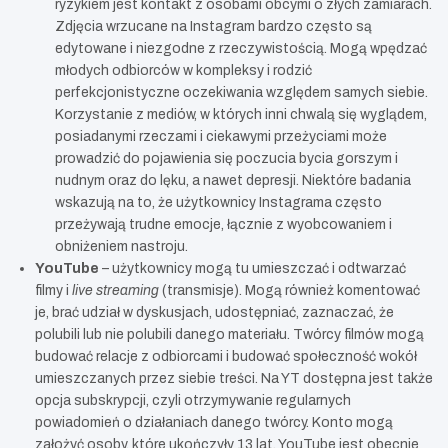
ryzykiem jest kontakt z osobami obcymi o złych zamiarach.
Zdjęcia wrzucane na Instagram bardzo często są
edytowane i niezgodne z rzeczywistością. Mogą wpędzać
młodych odbiorców w kompleksy i rodzić
perfekcjonistyczne oczekiwania względem samych siebie.
Korzystanie z mediów, w których inni chwalą się wyglądem,
posiadanymi rzeczami i ciekawymi przeżyciami może
prowadzić do pojawienia się poczucia bycia gorszym i
nudnym oraz do lęku, a nawet depresji. Niektóre badania
wskazują na to, że użytkownicy Instagrama często
przeżywają trudne emocje, łącznie z wyobcowaniem i
obniżeniem nastroju.
YouTube
– użytkownicy mogą tu umieszczać i odtwarzać
filmy i
live streaming
(transmisje). Mogą również komentować
je, brać udział w dyskusjach, udostępniać, zaznaczać, że
polubili lub nie polubili danego materiału. Twórcy filmów mogą
budować relacje z odbiorcami i budować społeczność wokół
umieszczanych przez siebie treści. Na YT dostępna jest także
opcja subskrypcji, czyli otrzymywanie regularnych
powiadomień o działaniach danego twórcy. Konto mogą
założyć osoby, które ukończyły 13 lat. YouTube jest obecnie