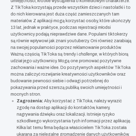
umiejętności, krótkie wystąpienia o komediowym charakterze.
Z TikToka korzystają przede wszystkim dzieci i nastolatki i to
do nich kierowana jest duża część zamieszczanych tam
materiałów. Z aplikacji mogą korzystać osoby, które ukończyły
13 lat, jednak w praktyce, podczas rejestracji młodsi
użytkownicy podają nieprawdziwe dane. Popularni tiktokerzy
są równie wpływowi jak znani youtuberzy. Oni również zarabiają
na swojej popularności poprzez reklamowanie produktów.
Ważną częścią TikToka są trendy i
challenge
, w których biorą
udział jego użytkownicy. Mogą one promować pozytywne
zachowania i ważne idee. Do pozytywnych aspektów TikToka
można zaliczyć rozwijanie kreatywności użytkowników oraz
budowanie pewności siebie i odwagi potrzebnej do
pokazywania przed szerszą publiką swoich umiejętności i
mocnych stron.
Zagrożenia:
Aby korzystać z TikToka, należy wyrazić
zgodę na dostęp aplikacji do kontaktów, kamery,
nagrywania dźwięku oraz lokalizacji. Istnieje ryzyko
szkodliwego wykorzystania tych informacji przez aplikację.
Kilka lat temu firma będąca właścicielem TikToka została
ukarana za nielegalne gromadzenie danych użytkowników,