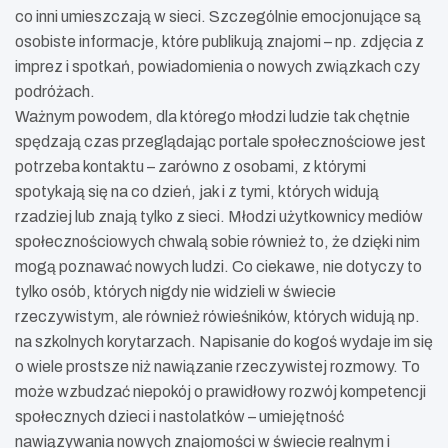
co inni umieszczają w sieci. Szczególnie emocjonujące są
osobiste informacje, które publikują znajomi – np. zdjęcia z
imprez i spotkań, powiadomienia o nowych związkach czy
podróżach.
Ważnym powodem, dla którego młodzi ludzie tak chętnie
spędzają czas przeglądając portale społecznościowe jest
potrzeba kontaktu – zarówno z osobami, z którymi
spotykają się na co dzień, jak i z tymi, których widują
rzadziej lub znają tylko z sieci. Młodzi użytkownicy mediów
społecznościowych chwalą sobie również to, że dzięki nim
mogą poznawać nowych ludzi. Co ciekawe, nie dotyczy to
tylko osób, których nigdy nie widzieli w świecie
rzeczywistym, ale również rówieśników, których widują np.
na szkolnych korytarzach. Napisanie do kogoś wydaje im się
o wiele prostsze niż nawiązanie rzeczywistej rozmowy. To
może wzbudzać niepokój o prawidłowy rozwój kompetencji
społecznych dzieci i nastolatków – umiejętność
nawiązywania nowych znajomości w świecie realnym i