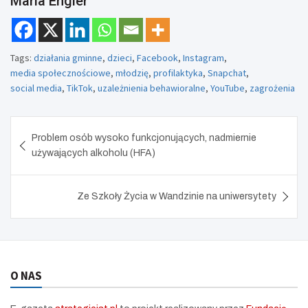
Maria Engler
Tags:
działania gminne
,
dzieci
,
Facebook
,
Instagram
,
media społecznościowe
,
młodzię
,
profilaktyka
,
Snapchat
,
social media
,
TikTok
,
uzależnienia behawioralne
,
YouTube
,
zagrożenia
Nawigacja
Problem osób wysoko funkcjonujących, nadmiernie
wpisu
używających alkoholu (HFA)
Ze Szkoły Życia w Wandzinie na uniwersytety
O NAS