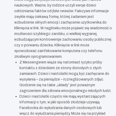
naukowych. Ważne, by rodzice uczyli swoje dzieci
odróżniania faktów od
fake newsów
. Fałszywe informacje
zwykle mają ciekawą formę, której zadaniem jest
wzbudzenie silnych emocji i zachęcenie użytkownika do
kliknięcia w link. W nagłówku może pojawić się wiadomość o
możliwości szybkiego zarobku, o wielkiej wygranej,
wzbudzającym kontrowersje zachowaniu osoby publicznej
czy o porwaniu dziecka. Kliknięcie w link może
spowodować zainfekowanie komputera czy telefonu
złośliwym oprogramowaniem.
Z Messengerem wiąże się natomiast ryzyko próby
kontaktu z dzieckiem ze strony dorosłych o złych
zamiarach. Dzieci i nastolatki mogą być zachęcane do
wysyłania – za pieniądze – roznegliżowanych zdjęć.
Godzenie się na takie „układy” jest poważnym
zagrożeniem dla zdrowia emocjonalnego młodych ludzi.
Dzieci i nastolatki często nie mają wystarczających
informacji o tym, w jaki sposób złodzieje używają
Facebooka do wyłudzania danych osobowych lub
wręcz do wyłudzania pieniędzy. Może się na przykład