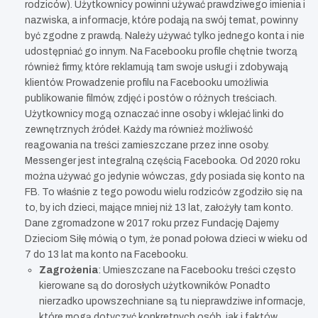
rodziców). Użytkownicy powinni używać prawdziwego imienia i
nazwiska, a informacje, które podają na swój temat, powinny
być zgodne z prawdą. Należy używać tylko jednego konta i nie
udostępniać go innym. Na Facebooku profile chętnie tworzą
również firmy, które reklamują tam swoje usługi i zdobywają
klientów. Prowadzenie profilu na Facebooku umożliwia
publikowanie filmów, zdjęć i postów o różnych treściach.
Użytkownicy mogą oznaczać inne osoby i wklejać linki do
zewnętrznych źródeł. Każdy ma również możliwość
reagowania na treści zamieszczane przez inne osoby.
Messenger jest integralną częścią Facebooka. Od 2020 roku
można używać go jedynie wówczas, gdy posiada się konto na
FB. To właśnie z tego powodu wielu rodziców zgodziło się na
to, by ich dzieci, mające mniej niż 13 lat, założyły tam konto.
Dane zgromadzone w 2017 roku przez Fundację Dajemy
Dzieciom Siłę mówią o tym, że ponad połowa dzieci w wieku od
7 do 13 lat ma konto na Facebooku.
Zagrożenia
: Umieszczane na Facebooku treści często
kierowane są do dorosłych użytkowników. Ponadto
nierzadko upowszechniane są tu nieprawdziwe informacje,
które mogą dotyczyć konkretnych osób, jak i faktów