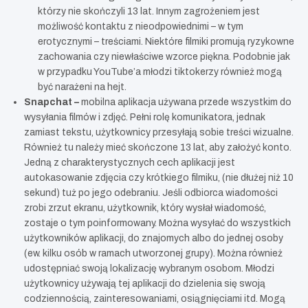
którzy nie skończyli 13 lat. Innym zagrożeniem jest
możliwość kontaktu z nieodpowiednimi – w tym
erotycznymi – treściami. Niektóre filmiki promują ryzykowne
zachowania czy niewłaściwe wzorce piękna. Podobnie jak
w przypadku YouTube’a młodzi tiktokerzy również mogą
być narażeni na hejt.
Snapchat –
mobilna aplikacja używana przede wszystkim do
wysyłania filmów i zdjęć. Pełni rolę komunikatora, jednak
zamiast tekstu, użytkownicy przesyłają sobie treści wizualne.
Również tu należy mieć skończone 13 lat, aby założyć konto.
Jedną z charakterystycznych cech aplikacji jest
autokasowanie zdjęcia czy krótkiego filmiku, (nie dłużej niż 10
sekund) tuż po jego odebraniu. Jeśli odbiorca wiadomości
zrobi zrzut ekranu, użytkownik, który wysłał wiadomość,
zostaje o tym poinformowany. Można wysyłać do wszystkich
użytkowników aplikacji, do znajomych albo do jednej osoby
(ew. kilku osób w ramach utworzonej grupy). Można również
udostępniać swoją lokalizację wybranym osobom. Młodzi
użytkownicy używają tej aplikacji do dzielenia się swoją
codziennością, zainteresowaniami, osiągnięciami itd. Mogą