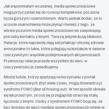
Jak wspomniałam wcześniej, media społecznościowe
mogą przyczyniać się do rozwoju kompleksów, poczucia
bycia gorszym i osamotnionym. Warto jednak dodać, że to
uczucie osamotnienia może płynąć również z tego, że
wbrew pozorom media społecznościowe nie zaspokajają
potrzeby kontaktu z innymi. Tworzą jedynie iluzję bliskości.
Relacje, które naprawdę dają satysfakcję i chronią zdrowie
emocjonalne to takie, które polegają na kontakcie w świecie
rzeczywistym i wspólnie podejmowanych aktywnościach.
Przenosząc relacje przede wszystkim do sieci, w
rzeczywistości je zaniedbujemy.
Młodzi ludzie, którzy spędzają na korzystaniu z portali
społecznościowych zbyt wiele czasu, mogą doświadczyć
syndromu FOMO (
fear of missing out
). W ten sposób określa
się lęk przed tym, że coś się przegapi lub straci się stałą
łączność z innymi. Osoby z syndromem FOMO boją się, że
bez dostępu do sieci i mediów społecznościowych ominie je