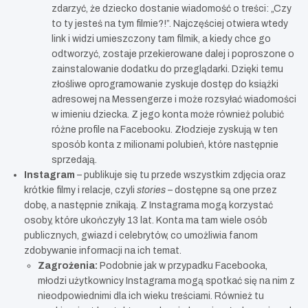
zdarzyć, że dziecko dostanie wiadomość o treści: „Czy
to ty jesteś na tym filmie?!”. Najczęściej otwiera wtedy
link i widzi umieszczony tam filmik, a kiedy chce go
odtworzyć, zostaje przekierowane dalej i poproszone o
zainstalowanie dodatku do przeglądarki. Dzięki temu
złośliwe oprogramowanie zyskuje dostęp do książki
adresowej na Messengerze i może rozsyłać wiadomości
w imieniu dziecka. Z jego konta może również polubić
różne profile na Facebooku. Złodzieje zyskują w ten
sposób konta z milionami polubień, które następnie
sprzedają.
Instagram
– publikuje się tu przede wszystkim zdjęcia oraz
krótkie filmy i relacje, czyli
stories
– dostępne są one przez
dobę, a następnie znikają. Z Instagrama mogą korzystać
osoby, które ukończyły 13 lat. Konta ma tam wiele osób
publicznych, gwiazd i celebrytów, co umożliwia fanom
zdobywanie informacji na ich temat.
Zagrożenia:
Podobnie jak w przypadku Facebooka,
młodzi użytkownicy Instagrama mogą spotkać się na nim z
nieodpowiednimi dla ich wieku treściami. Również tu