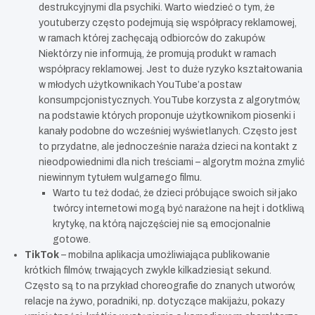
destrukcyjnymi dla psychiki. Warto wiedzieć o tym, że
youtuberzy często podejmują się współpracy reklamowej,
w ramach której zachęcają odbiorców do zakupów.
Niektórzy nie informują, że promują produkt w ramach
współpracy reklamowej. Jest to duże ryzyko kształtowania
w młodych użytkownikach YouTube’a postaw
konsumpcjonistycznych. YouTube korzysta z algorytmów,
na podstawie których proponuje użytkownikom piosenki i
kanały podobne do wcześniej wyświetlanych. Często jest
to przydatne, ale jednocześnie naraża dzieci na kontakt z
nieodpowiednimi dla nich treściami – algorytm można zmylić
niewinnym tytułem wulgarnego filmu.
Warto tu też dodać, że dzieci próbujące swoich sił jako
twórcy internetowi mogą być narażone na hejt i dotkliwą
krytykę, na którą najczęściej nie są emocjonalnie
gotowe.
TikTok
– mobilna aplikacja umożliwiająca publikowanie
krótkich filmów, trwających zwykle kilkadziesiąt sekund.
Często są to na przykład choreografie do znanych utworów,
relacje na żywo, poradniki, np. dotyczące makijażu, pokazy