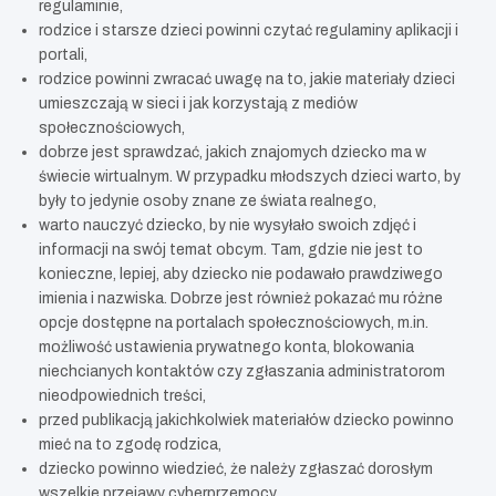
regulaminie,
rodzice i starsze dzieci powinni czytać regulaminy aplikacji i
portali,
rodzice powinni zwracać uwagę na to, jakie materiały dzieci
umieszczają w sieci i jak korzystają z mediów
społecznościowych,
dobrze jest sprawdzać, jakich znajomych dziecko ma w
świecie wirtualnym. W przypadku młodszych dzieci warto, by
były to jedynie osoby znane ze świata realnego,
warto nauczyć dziecko, by nie wysyłało swoich zdjęć i
informacji na swój temat obcym. Tam, gdzie nie jest to
konieczne, lepiej, aby dziecko nie podawało prawdziwego
imienia i nazwiska. Dobrze jest również pokazać mu różne
opcje dostępne na portalach społecznościowych, m.in.
możliwość ustawienia prywatnego konta, blokowania
niechcianych kontaktów czy zgłaszania administratorom
nieodpowiednich treści,
przed publikacją jakichkolwiek materiałów dziecko powinno
mieć na to zgodę rodzica,
dziecko powinno wiedzieć, że należy zgłaszać dorosłym
wszelkie przejawy cyberprzemocy,