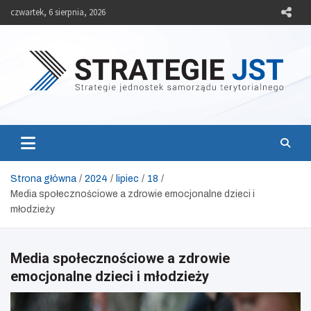
Skip
czwartek, 6 sierpnia, 2026
to
content
Strategie JST
Strategie jednostek samorządu terytorialnego
Strona główna
2024
lipiec
18
Media społecznościowe a zdrowie emocjonalne dzieci i
młodzieży
Media społecznościowe a zdrowie
emocjonalne dzieci i młodzieży