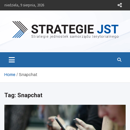
Skip
niedziela, 9 sierpnia, 2026
to
content
Strategie JST
Strategie jednostek samorządu terytorialnego
Home
Snapchat
Tag:
Snapchat