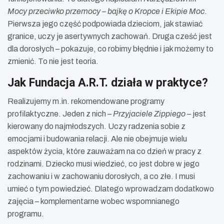
Mocy przeciwko przemocy – bajkę o Kropce i Ekipie Moc
.
Pierwsza jego część podpowiada dzieciom, jak stawiać
granice, uczy je asertywnych zachowań. Druga cześć jest
dla dorosłych – pokazuje, co robimy błędnie i jak możemy to
zmienić. To nie jest teoria.
Jak Fundacja A.R.T. działa w praktyce?
Realizujemy m.in. rekomendowane programy
profilaktyczne. Jeden z nich –
Przyjaciele Zippiego
– jest
kierowany do najmłodszych. Uczy radzenia sobie z
emocjami i budowania relacji. Ale nie obejmuje wielu
aspektów życia, które zauważam na co dzień w pracy z
rodzinami. Dziecko musi wiedzieć, co jest dobre w jego
zachowaniu i w zachowaniu dorosłych, a co złe. I musi
umieć o tym powiedzieć. Dlatego wprowadzam dodatkowo
zajęcia – komplementarne wobec wspomnianego
programu.