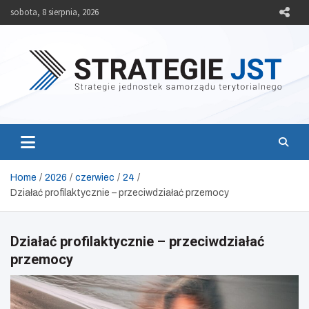
Skip
sobota, 8 sierpnia, 2026
to
content
Strategie JST
Strategie jednostek samorządu terytorialnego
Home
2026
czerwiec
24
Działać profilaktycznie – przeciwdziałać przemocy
Działać profilaktycznie – przeciwdziałać
przemocy