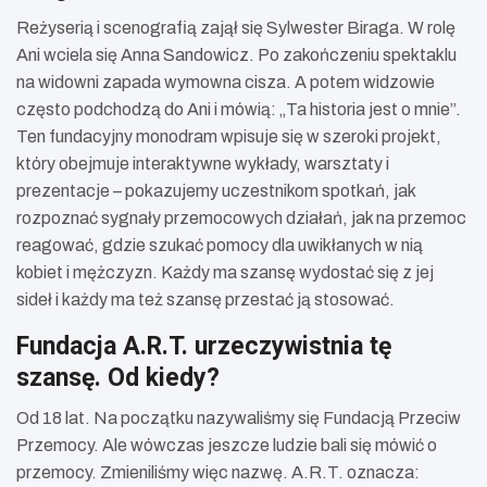
Reżyserią i scenografią zajął się Sylwester Biraga. W rolę
Ani wciela się Anna Sandowicz. Po zakończeniu spektaklu
na widowni zapada wymowna cisza. A potem widzowie
często podchodzą do Ani i mówią: „Ta historia jest o mnie”.
Ten fundacyjny monodram wpisuje się w szeroki projekt,
który obejmuje interaktywne wykłady, warsztaty i
prezentacje – pokazujemy uczestnikom spotkań, jak
rozpoznać sygnały przemocowych działań, jak na przemoc
reagować, gdzie szukać pomocy dla uwikłanych w nią
kobiet i mężczyzn. Każdy ma szansę wydostać się z jej
sideł i każdy ma też szansę przestać ją stosować.
Fundacja A.R.T. urzeczywistnia tę
szansę. Od kiedy?
Od 18 lat. Na początku nazywaliśmy się Fundacją Przeciw
Przemocy. Ale wówczas jeszcze ludzie bali się mówić o
przemocy. Zmieniliśmy więc nazwę. A.R.T. oznacza: