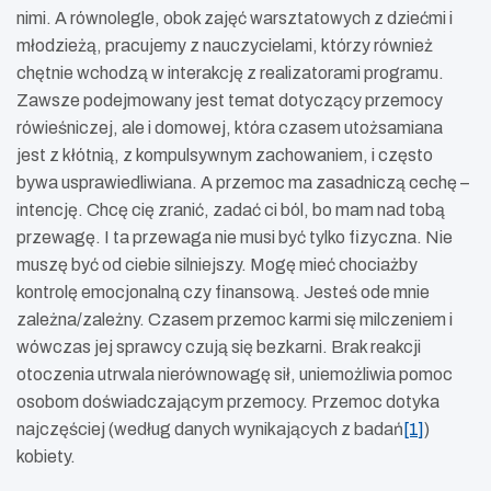
nimi. A równolegle, obok zajęć warsztatowych z dziećmi i
młodzieżą, pracujemy z nauczycielami, którzy również
chętnie wchodzą w interakcję z realizatorami programu.
Zawsze podejmowany jest temat dotyczący przemocy
rówieśniczej, ale i domowej, która czasem utożsamiana
jest z kłótnią, z kompulsywnym zachowaniem, i często
bywa usprawiedliwiana. A przemoc ma zasadniczą cechę –
intencję. Chcę cię zranić, zadać ci ból, bo mam nad tobą
przewagę. I ta przewaga nie musi być tylko fizyczna. Nie
muszę być od ciebie silniejszy. Mogę mieć chociażby
kontrolę emocjonalną czy finansową. Jesteś ode mnie
zależna/zależny. Czasem przemoc karmi się milczeniem i
wówczas jej sprawcy czują się bezkarni. Brak reakcji
otoczenia utrwala nierównowagę sił, uniemożliwia pomoc
osobom doświadczającym przemocy. Przemoc dotyka
najczęściej (według danych wynikających z badań
[1]
)
kobiety.