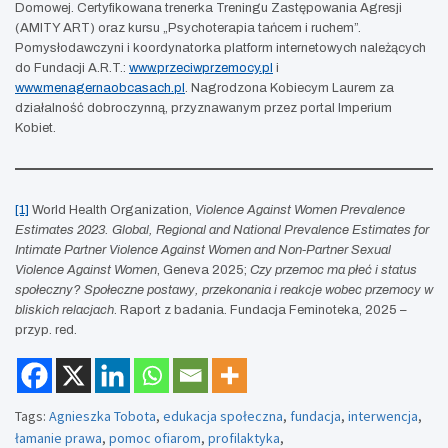
Domowej. Certyfikowana trenerka Treningu Zastępowania Agresji
(AMITY ART) oraz kursu „Psychoterapia tańcem i ruchem”.
Pomysłodawczyni i koordynatorka platform internetowych należących
do Fundacji A.R.T.:
www.przeciwprzemocy.pl
i
www.menagernaobcasach.pl
. Nagrodzona Kobiecym Laurem za
działalność dobroczynną, przyznawanym przez portal Imperium
Kobiet.
[1]
World Health Organization,
Violence Against Women Prevalence
Estimates 2023. Global, Regional and National Prevalence Estimates for
Intimate Partner Violence Against Women and Non-Partner Sexual
Violence Against Women
, Geneva 2025;
Czy przemoc ma płeć i status
społeczny? Społeczne postawy, przekonania i reakcje
wobec przemocy w
bliskich relacjach
. Raport z badania. Fundacja Feminoteka, 2025 –
przyp. red.
Tags:
Agnieszka Tobota
,
edukacja społeczna
,
fundacja
,
interwencja
,
łamanie prawa
,
pomoc ofiarom
,
profilaktyka
,