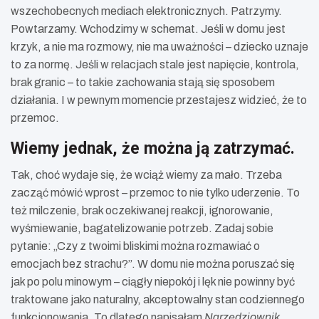
wszechobecnych mediach elektronicznych. Patrzymy.
Powtarzamy. Wchodzimy w schemat. Jeśli w domu jest
krzyk, a nie ma rozmowy, nie ma uważności – dziecko uznaje
to za normę. Jeśli w relacjach stale jest napięcie, kontrola,
brak granic – to takie zachowania stają się sposobem
działania. I w pewnym momencie przestajesz widzieć, że to
przemoc.
Wiemy jednak, że można ją zatrzymać.
Tak, choć wydaje się, że wciąż wiemy za mało. Trzeba
zacząć mówić wprost – przemoc to nie tylko uderzenie. To
też milczenie, brak oczekiwanej reakcji, ignorowanie,
wyśmiewanie, bagatelizowanie potrzeb. Zadaj sobie
pytanie: „Czy z twoimi bliskimi można rozmawiać o
emocjach bez strachu?”. W domu nie można poruszać się
jak po polu minowym – ciągły niepokój i lęk nie powinny być
traktowane jako naturalny, akceptowalny stan codziennego
funkcjonowania. To dlatego napisałam
Narzędziownik