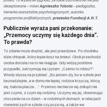
prawa. To wysłanie sygnału, że takie zachowanie nie jest
akceptowane – mówi
Agnieszka Tobota
– pedagożka,
trenerka warsztatów psychologicznych, autorka
programów profilaktycznych,
prezeska Fundacji A.R.T.
Publicznie wyraża pani przekonanie:
„Przemocy uczymy się każdego dnia”.
To prawda?
To zdanie może drażnić, ale jest prawdziwe. Po chodniku
idzie chłopak, który kopie kosz na śmieci. Obok przechodzi
osoba dorosła i na to nie reaguje. Gdy widzę podobne
przypadki, zatrzymuję się i pytam: „Czemu to robisz?”.
Wtedy słyszę na przykład: „Bo jestem zły, bo w szkole jest
beznadziejnie, a w domu nie lepiej; rodzice krzyczą, kłócą
się, babcia płacze…”. Przemoc nie bierze się znikąd i nie
jest czymś, z czym się rodzimy. Uczymy się jej, obserwując
otoczenie na co dzień – w rodzinnych domach, w relacjach
rówieśniczych w szkole czy poza nią, a także we