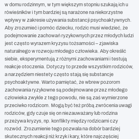
w domu rodzinnym, w tym większym stopniu szukają ich u
rówieśników i tym bardziej są narażone na niekorzystne
wpływy w zakresie używania substancji psychoaktywnych.
Aby zrozumieć i pomóc dziecku, rodzic musi wiedzieć, że
podejmowanie zachowań ryzykownych przez młodych ludzi
jest często wyrazem kryzysu tożsamości – zjawiska
naturalnego w rozwoju młodego człowieka. Aby określić
siebie, eksperymentują z różnymi zachowaniami i testują
reakcje otoczenia. Dotyczy to przede wszystkim rodziców,
a narzędziem niestety często stają się substancje
psychoaktywne. Warto pamiętać, że wbrew pozorom
zachowania ryzykowne są podejmowane przez młodego
człowieka zwykle z tego powodu, nie są zaś wymierzone
przeciwko rodzicom. Mogą być też próbą zwrócenia uwagi
rodziców, gdy czuje się on niezauważany lub rodzina
przeżywa kryzys, np. konflikty między rodzicami czy
rozwód. Zrozumienie tego pozwala na dobór bardziej
skutecznych reakcji niż krzyk i kary, które najczęściej