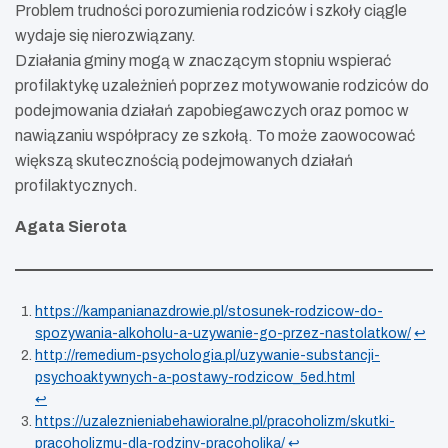
Problem trudności porozumienia rodziców i szkoły ciągle
wydaje się nierozwiązany.
Działania gminy mogą w znaczącym stopniu wspierać
profilaktykę uzależnień poprzez motywowanie rodziców do
podejmowania działań zapobiegawczych oraz pomoc w
nawiązaniu współpracy ze szkołą. To może zaowocować
większą skutecznością podejmowanych działań
profilaktycznych.
Agata Sierota
https://kampanianazdrowie.pl/stosunek-rodzicow-do-
spozywania-alkoholu-a-uzywanie-go-przez-nastolatkow/
↩︎
http://remedium-psychologia.pl/uzywanie-substancji-
psychoaktywnych-a-postawy-rodzicow_5ed.html
↩︎
https://uzaleznieniabehawioralne.pl/pracoholizm/skutki-
pracoholizmu-dla-rodziny-pracoholika/
↩︎