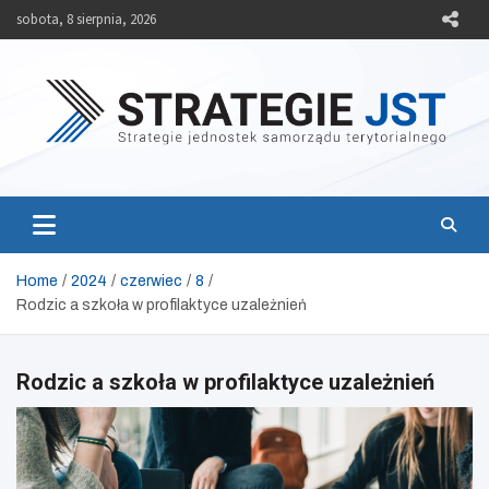
Skip
sobota, 8 sierpnia, 2026
to
content
Strategie JST
Strategie jednostek samorządu terytorialnego
Home
2024
czerwiec
8
Rodzic a szkoła w profilaktyce uzależnień
Rodzic a szkoła w profilaktyce uzależnień