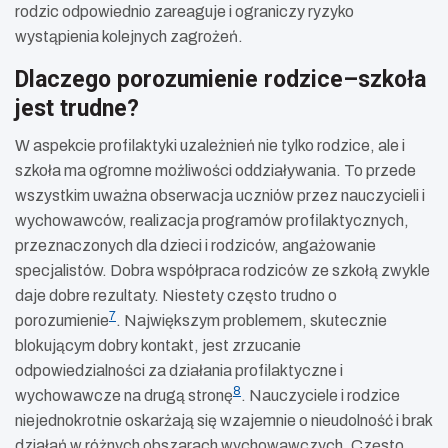
rodzic odpowiednio zareaguje i ograniczy ryzyko
wystąpienia kolejnych zagrożeń.
Dlaczego porozumienie rodzice–szkoła
jest trudne?
W aspekcie profilaktyki uzależnień nie tylko rodzice, ale i
szkoła ma ogromne możliwości oddziaływania. To przede
wszystkim uważna obserwacja uczniów przez nauczycieli i
wychowawców, realizacja programów profilaktycznych,
przeznaczonych dla dzieci i rodziców, angażowanie
specjalistów. Dobra współpraca rodziców ze szkołą zwykle
daje dobre rezultaty. Niestety często trudno o
7
porozumienie
. Największym problemem, skutecznie
blokującym dobry kontakt, jest zrzucanie
odpowiedzialności za działania profilaktyczne i
8
wychowawcze na drugą stronę
. Nauczyciele i rodzice
niejednokrotnie oskarżają się wzajemnie o nieudolność i brak
działań w różnych obszarach wychowawczych. Często