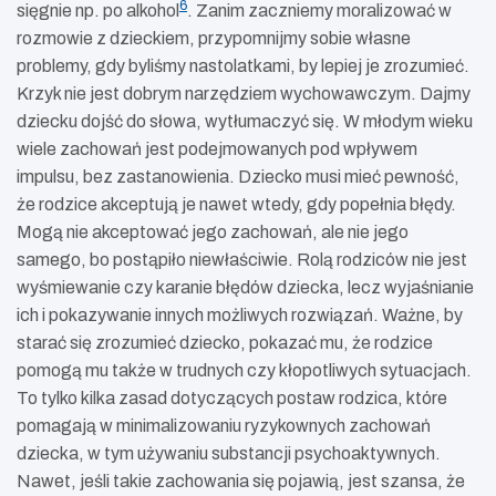
6
sięgnie np. po alkohol
. Zanim zaczniemy moralizować w
rozmowie z dzieckiem, przypomnijmy sobie własne
problemy, gdy byliśmy nastolatkami, by lepiej je zrozumieć.
Krzyk nie jest dobrym narzędziem wychowawczym. Dajmy
dziecku dojść do słowa, wytłumaczyć się. W młodym wieku
wiele zachowań jest podejmowanych pod wpływem
impulsu, bez zastanowienia. Dziecko musi mieć pewność,
że rodzice akceptują je nawet wtedy, gdy popełnia błędy.
Mogą nie akceptować jego zachowań, ale nie jego
samego, bo postąpiło niewłaściwie. Rolą rodziców nie jest
wyśmiewanie czy karanie błędów dziecka, lecz wyjaśnianie
ich i pokazywanie innych możliwych rozwiązań. Ważne, by
starać się zrozumieć dziecko, pokazać mu, że rodzice
pomogą mu także w trudnych czy kłopotliwych sytuacjach.
To tylko kilka zasad dotyczących postaw rodzica, które
pomagają w minimalizowaniu ryzykownych zachowań
dziecka, w tym używaniu substancji psychoaktywnych.
Nawet, jeśli takie zachowania się pojawią, jest szansa, że