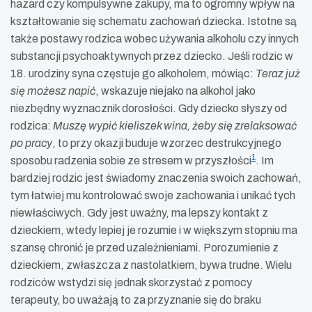
hazard czy kompulsywne zakupy, ma to ogromny wpływ na
kształtowanie się schematu zachowań dziecka. Istotne są
także postawy rodzica wobec używania alkoholu czy innych
substancji psychoaktywnych przez dziecko. Jeśli rodzic w
18. urodziny syna częstuje go alkoholem, mówiąc:
Teraz już
się możesz napić
, wskazuje niejako na alkohol jako
niezbędny wyznacznik dorosłości. Gdy dziecko słyszy od
rodzica:
Muszę wypić kieliszek wina, żeby się zrelaksować
po pracy
, to przy okazji buduje wzorzec destrukcyjnego
1
sposobu radzenia sobie ze stresem w przyszłości
. Im
bardziej rodzic jest świadomy znaczenia swoich zachowań,
tym łatwiej mu kontrolować swoje zachowania i unikać tych
niewłaściwych. Gdy jest uważny, ma lepszy kontakt z
dzieckiem, wtedy lepiej je rozumie i w większym stopniu ma
szansę chronić je przed uzależnieniami. Porozumienie z
dzieckiem, zwłaszcza z nastolatkiem, bywa trudne. Wielu
rodziców wstydzi się jednak skorzystać z pomocy
terapeuty, bo uważają to za przyznanie się do braku