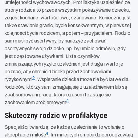
umiejętności wychowawczych. Profilaktyka uzależnień ze
strony rodzica to przede wszystkim pokazywanie dziecku,
że jest kochane, wartościowe, szanowane. Konieczne jest
także stawianie granic, bycie konsekwentnym, w pierwszej
kolejności bycie rodzicem, a potem – przyjacielem. Rodzic
sam musi być asertywny, by nauczyć zachowań
asertywnych swoje dziecko, np. by umiało odmówić, gdy
jest częstowane używkami. Lista czynników
zmniejszających ryzyko uzależnień jest długa i warto je
poznać, aby chronić dziecko przed zachowaniami
2
ryzykownymi
. Wspieranie dziecka może nie być łatwe dla
rodziców, którzy sami zmagają się z uzależnieniem lub są
zaabsorbowani pracą, która czasem też staje się
3
zachowaniem problemowym
.
Skuteczny rodzic w profilaktyce
Specjaliści twierdzą, że każde uzależnienie to wołanie o
4
akceptację i miłość
. Im mniej tych emocji dzieci odczuwają