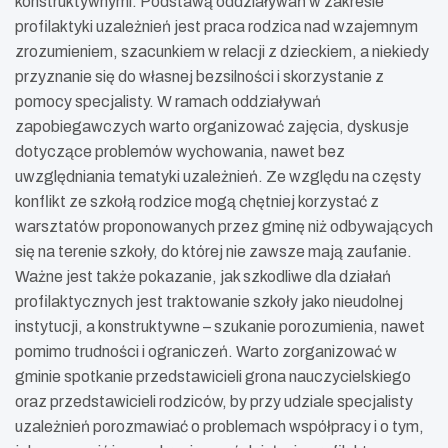
konstruktywnymi. Podstawą oddziaływań w zakresie
profilaktyki uzależnień jest praca rodzica nad wzajemnym
zrozumieniem, szacunkiem w relacji z dzieckiem, a niekiedy
przyznanie się do własnej bezsilności i skorzystanie z
pomocy specjalisty. W ramach oddziaływań
zapobiegawczych warto organizować zajęcia, dyskusje
dotyczące problemów wychowania, nawet bez
uwzględniania tematyki uzależnień. Ze względu na częsty
konflikt ze szkołą rodzice mogą chętniej korzystać z
warsztatów proponowanych przez gminę niż odbywających
się na terenie szkoły, do której nie zawsze mają zaufanie.
Ważne jest także pokazanie, jak szkodliwe dla działań
profilaktycznych jest traktowanie szkoły jako nieudolnej
instytucji, a konstruktywne – szukanie porozumienia, nawet
pomimo trudności i ograniczeń. Warto zorganizować w
gminie spotkanie przedstawicieli grona nauczycielskiego
oraz przedstawicieli rodziców, by przy udziale specjalisty
uzależnień porozmawiać o problemach współpracy i o tym,