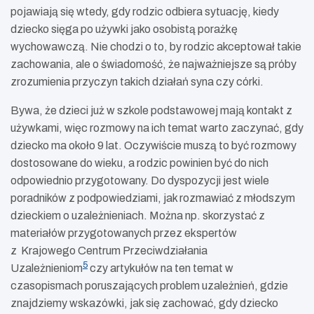
pojawiają się wtedy, gdy rodzic odbiera sytuację, kiedy
dziecko sięga po używki jako osobistą porażkę
wychowawczą. Nie chodzi o to, by rodzic akceptował takie
zachowania, ale o świadomość, że najważniejsze są próby
zrozumienia przyczyn takich działań syna czy córki.
Bywa, że dzieci już w szkole podstawowej mają kontakt z
używkami, więc rozmowy na ich temat warto zaczynać, gdy
dziecko ma około 9 lat. Oczywiście muszą to być rozmowy
dostosowane do wieku, a rodzic powinien być do nich
odpowiednio przygotowany. Do dyspozycji jest wiele
poradników z podpowiedziami, jak rozmawiać z młodszym
dzieckiem o uzależnieniach. Można np. skorzystać z
materiałów przygotowanych przez ekspertów
z Krajowego Centrum Przeciwdziałania
5
Uzależnieniom
czy artykułów na ten temat w
czasopismach poruszających problem uzależnień, gdzie
znajdziemy wskazówki, jak się zachować, gdy dziecko