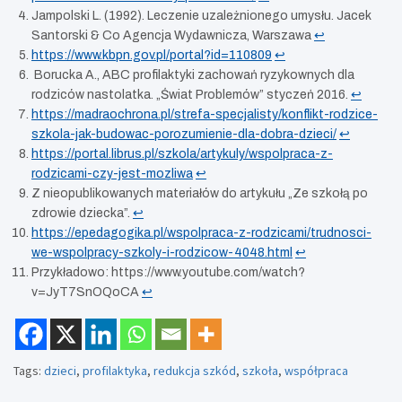
Jampolski L. (1992). Leczenie uzależnionego umysłu. Jacek
Santorski & Co Agencja Wydawnicza, Warszawa
↩︎
https://www.kbpn.gov.pl/portal?id=110809
↩︎
Borucka A., ABC profilaktyki zachowań ryzykownych dla
rodziców nastolatka. „Świat Problemów” styczeń 2016.
↩︎
https://madraochrona.pl/strefa-specjalisty/konflikt-rodzice-
szkola-jak-budowac-porozumienie-dla-dobra-dzieci/
↩︎
https://portal.librus.pl/szkola/artykuly/wspolpraca-z-
rodzicami-czy-jest-mozliwa
↩︎
Z nieopublikowanych materiałów do artykułu „Ze szkołą po
zdrowie dziecka”.
↩︎
https://epedagogika.pl/wspolpraca-z-rodzicami/trudnosci-
we-wspolpracy-szkoly-i-rodzicow-4048.html
↩︎
Przykładowo: https://www.youtube.com/watch?
v=JyT7SnOQoCA
↩︎
Tags:
dzieci
,
profilaktyka
,
redukcja szkód
,
szkoła
,
współpraca