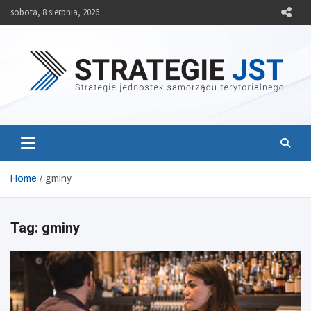
Skip
sobota, 8 sierpnia, 2026
to
content
Strategie JST
Strategie jednostek samorządu terytorialnego
Home
gminy
Tag:
gminy