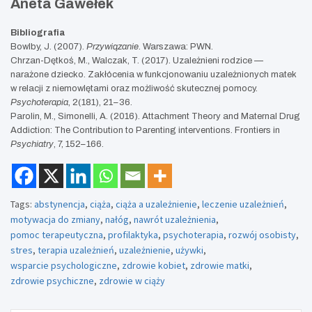
Aneta Gawełek
Bibliografia
Bowlby, J. (2007).
Przywiązanie
. Warszawa: PWN.
Chrzan-Dętkoś, M., Walczak, T. (2017). Uzależnieni rodzice —
narażone dziecko. Zakłócenia w funkcjonowaniu uzależnionych matek
w relacji z niemowlętami oraz możliwość skutecznej pomocy.
Psychoterapia
, 2(181), 21–36.
Parolin, M., Simonelli, A. (2016). Attachment Theory and Maternal Drug
Addiction: The Contribution to Parenting interventions. Frontiers in
Psychiatry
, 7, 152–166.
Tags:
abstynencja
,
ciąża
,
ciąża a uzależnienie
,
leczenie uzależnień
,
motywacja do zmiany
,
nałóg
,
nawrót uzależnienia
,
pomoc terapeutyczna
,
profilaktyka
,
psychoterapia
,
rozwój osobisty
,
stres
,
terapia uzależnień
,
uzależnienie
,
używki
,
wsparcie psychologiczne
,
zdrowie kobiet
,
zdrowie matki
,
zdrowie psychiczne
,
zdrowie w ciąży