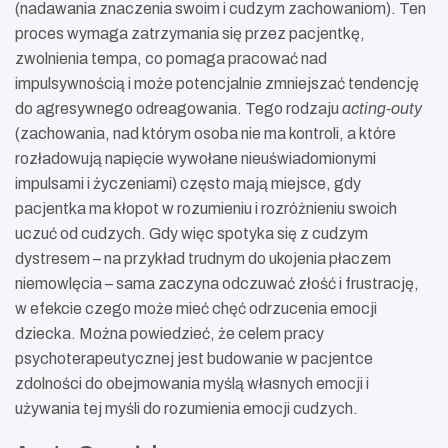
(nadawania znaczenia swoim i cudzym zachowaniom). Ten
proces wymaga zatrzymania się przez pacjentkę,
zwolnienia tempa, co pomaga pracować nad
impulsywnością i może potencjalnie zmniejszać tendencję
do agresywnego odreagowania. Tego rodzaju
acting-outy
(zachowania, nad którym osoba nie ma kontroli, a które
rozładowują napięcie wywołane nieuświadomionymi
impulsami i życzeniami) często mają miejsce, gdy
pacjentka ma kłopot w rozumieniu i rozróżnieniu swoich
uczuć od cudzych. Gdy więc spotyka się z cudzym
dystresem – na przykład trudnym do ukojenia płaczem
niemowlęcia – sama zaczyna odczuwać złość i frustrację,
w efekcie czego może mieć chęć odrzucenia emocji
dziecka. Można powiedzieć, że celem pracy
psychoterapeutycznej jest budowanie w pacjentce
zdolności do obejmowania myślą własnych emocji i
używania tej myśli do rozumienia emocji cudzych.