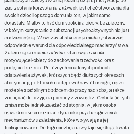
planujących założyć własną rodzinę częstą motywacją do
zaprzestania korzystania z używek jest chęć stworzenia dla
swoich dzieci lepszego domu niż ten, w jakim same
dorastały. Miałby to być dom spokojny, ciepły, bezpieczny,
w którym korzystanie z substancji psychoaktywnych nie jest
codziennością. Wówczas abstynencja miałaby stwarzać
odpowiednie warunki dla odpowiedzialnego macierzyństwa.
Zatem ciąża i macierzyństwo stanowią czynniki
motywujące kobiety do zachowania trzeźwości oraz
podjęcia leczenia. Po różnych nieudanych próbach
odstawienia używek, krótszych bądź dłuższych okresach
abstynencji, po których następował nawrót nałogu, ciąża
może się stać silnym bodźcem do pracy nad sobą, a także
zachęcać do przyjęcia pomocy z zewnątrz. Głębokość tych
zmian może jednak zależeć od stopnia, w jakim osoba
uświadomi sobie rozmiar i dynamikę psychologicznych
mechanizmów uzależnienia, które wpływają na jej
funkcjonowanie. Do tego niezbędna wydaje się długotrwała