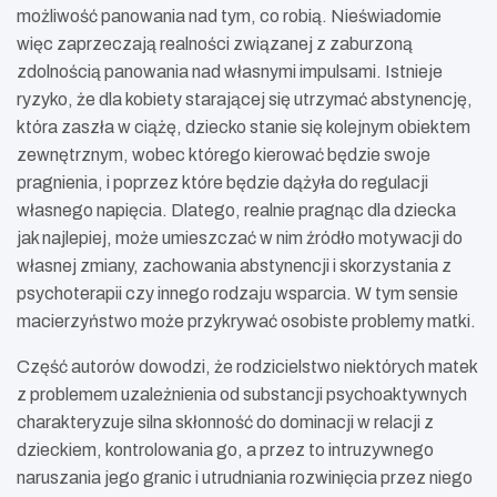
możliwość panowania nad tym, co robią. Nieświadomie
więc zaprzeczają realności związanej z zaburzoną
zdolnością panowania nad własnymi impulsami. Istnieje
ryzyko, że dla kobiety starającej się utrzymać abstynencję,
która zaszła w ciążę, dziecko stanie się kolejnym obiektem
zewnętrznym, wobec którego kierować będzie swoje
pragnienia, i poprzez które będzie dążyła do regulacji
własnego napięcia. Dlatego, realnie pragnąc dla dziecka
jak najlepiej, może umieszczać w nim źródło motywacji do
własnej zmiany, zachowania abstynencji i skorzystania z
psychoterapii czy innego rodzaju wsparcia. W tym sensie
macierzyństwo może przykrywać osobiste problemy matki.
Część autorów dowodzi, że rodzicielstwo niektórych matek
z problemem uzależnienia od substancji psychoaktywnych
charakteryzuje silna skłonność do dominacji w relacji z
dzieckiem, kontrolowania go, a przez to intruzywnego
naruszania jego granic i utrudniania rozwinięcia przez niego