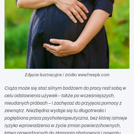
Zdjęcie ilustracyjne / źródło www.freepik.com
Ciąża może się stać silnym bodźcem do pracy nad sobą w
celu odstawienia używek – także po wcześniejszych,
nieudanych próbach – i zachęcać do przyjęcia pomocy z
zewnątrz. Niezbędna wydaje się tu długotrwała i
pogłębiona praca psychoterapeutyczna, bez której istnieje
ryzyko wprowadzenia w życie zmian powierzchownych,
łatwo prowadzących do złamania abstynencji i nawrotu