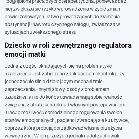
i pogłębiona praca psychoterapeutyczna, ponieważ bez
niej zwiększa się ryzyko wprowadzenia w życie zmian
powierzchownych, łatwo prowadzących do złamania
abstynencji i nawrotu czynnego nałogu, zwłaszcza w
sytuacjach zwiększonego stresu.
Dziecko w roli zewnętrznego regulatora
emocji matki
Jedną z części składających się na problematykę
uzależnienia jest zaburzona zdolność samokontroli przy
jednocześnie silnie działającym mechanizmie
zaprzeczenia. Innymi słowy, osoby z problemem
uzależnienia nie do końca uświadamiają sobie realność
związaną z utratą kontroli nad własnym postępowaniem.
Tracąc możliwość samodzielnego regulowania swoich
stanów emocjonalnych, pacjenci zwracają się ku używce,
poprzez którą próbują porządkować własne przeżycia
wewnętrzne. W ich przeżyciu jednak nadal zachowali