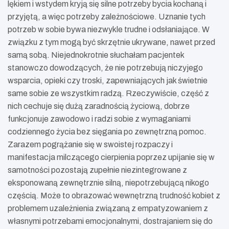
lękiem i wstydem kryją się silne potrzeby bycia kochaną i
przyjętą, a więc potrzeby zależnościowe. Uznanie tych
potrzeb w sobie bywa niezwykle trudne i odsłaniające. W
związku z tym mogą być skrzętnie ukrywane, nawet przed
samą sobą. Niejednokrotnie słuchałam pacjentek
stanowczo dowodzących, że nie potrzebują niczyjego
wsparcia, opieki czy troski, zapewniających jak świetnie
same sobie ze wszystkim radzą. Rzeczywiście, część z
nich cechuje się dużą zaradnością życiową, dobrze
funkcjonuje zawodowo i radzi sobie z wymaganiami
codziennego życia bez sięgania po zewnętrzną pomoc.
Zarazem pogrążanie się w swoistej rozpaczy i
manifestacja milczącego cierpienia poprzez upijanie się w
samotności pozostają zupełnie niezintegrowane z
eksponowaną zewnętrznie silną, niepotrzebującą nikogo
częścią. Może to obrazować wewnętrzną trudność kobiet z
problemem uzależnienia związaną z empatyzowaniem z
własnymi potrzebami emocjonalnymi, dostrajaniem się do