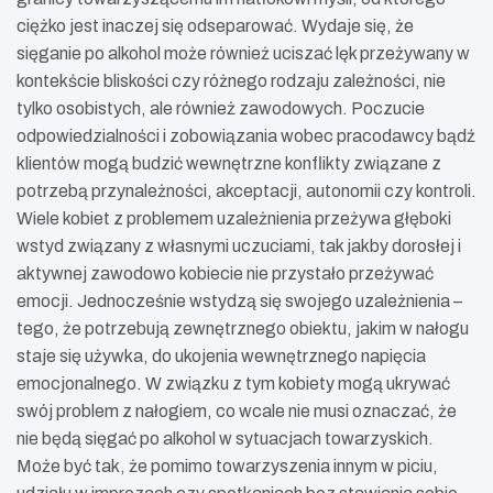
ciężko jest inaczej się odseparować. Wydaje się, że
sięganie po alkohol może również uciszać lęk przeżywany w
kontekście bliskości czy różnego rodzaju zależności, nie
tylko osobistych, ale również zawodowych. Poczucie
odpowiedzialności i zobowiązania wobec pracodawcy bądź
klientów mogą budzić wewnętrzne konflikty związane z
potrzebą przynależności, akceptacji, autonomii czy kontroli.
Wiele kobiet z problemem uzależnienia przeżywa głęboki
wstyd związany z własnymi uczuciami, tak jakby dorosłej i
aktywnej zawodowo kobiecie nie przystało przeżywać
emocji. Jednocześnie wstydzą się swojego uzależnienia –
tego, że potrzebują zewnętrznego obiektu, jakim w nałogu
staje się używka, do ukojenia wewnętrznego napięcia
emocjonalnego. W związku z tym kobiety mogą ukrywać
swój problem z nałogiem, co wcale nie musi oznaczać, że
nie będą sięgać po alkohol w sytuacjach towarzyskich.
Może być tak, że pomimo towarzyszenia innym w piciu,