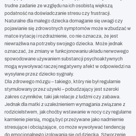
trudne zadanie ze względu na ich osobistą większą
podatność na doświadczanie stresu czy frustracji.
Naturalne dla małego dziecka domaganie się uwagi czy
pojawianie się zdrowotnych symptomów może wzbudzać w
matce irytację i rozdrażnienie, co nie oznacza, że jest
niewrażliwa na potrzeby swojego dziecka. Może jednak
oznaczać, że zmiany w funkcjonowaniu układu nerwowego
spowodowane używaniem substancji psychoaktywnych
mogą wywoływać raczej negatywny afekt w odpowiedzi na
wysyłane przez dziecko sygnały.
Dla zdrowego mózgu – takiego, który nie był regularnie
stymulowany przez używki – pobudzający jest szeroki
zakres czynników, taki jak relacje z ludźmi czy zabawa.
Jednak dla matki z uzależnieniem wymagania związane z
rodzicielstwem, jak choćby wstawanie w nocy czy regularne
karmienie piersią, mogą być przeżywane jako nadmiernie
stresujące i obciążające, co może wywoływać tendencję
do emocjonalnego izolowania się od dziecka. Stworzenie