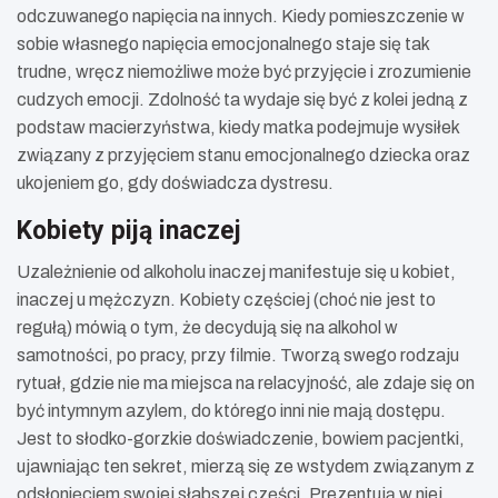
odczuwanego napięcia na innych. Kiedy pomieszczenie w
sobie własnego napięcia emocjonalnego staje się tak
trudne, wręcz niemożliwe może być przyjęcie i zrozumienie
cudzych emocji. Zdolność ta wydaje się być z kolei jedną z
podstaw macierzyństwa, kiedy matka podejmuje wysiłek
związany z przyjęciem stanu emocjonalnego dziecka oraz
ukojeniem go, gdy doświadcza dystresu.
Kobiety piją inaczej
Uzależnienie od alkoholu inaczej manifestuje się u kobiet,
inaczej u mężczyzn. Kobiety częściej (choć nie jest to
regułą) mówią o tym, że decydują się na alkohol w
samotności, po pracy, przy filmie. Tworzą swego rodzaju
rytuał, gdzie nie ma miejsca na relacyjność, ale zdaje się on
być intymnym azylem, do którego inni nie mają dostępu.
Jest to słodko-gorzkie doświadczenie, bowiem pacjentki,
ujawniając ten sekret, mierzą się ze wstydem związanym z
odsłonięciem swojej słabszej części. Prezentują w niej