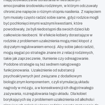
emocjonalnie środowisku rodzinnym, w którym odczuwały
chroniczne napięcie o różnym stopniu nasilenia. Z napięciem
tym musiały często radzić sobie same, gdyż rodzice mogli
być pochłonięci innymi ważnymi kwestiami, które
powodowały, że byli niedostępni dla swoich dzieci lub
całkowicie nieobecni. W efekcie kobiety dorastające w
rodzinie z problemem uzależnienia mogą mieć kłopot z
dojrzałym regulowaniem emocji. Aby sobie jakoś radzić,
mogą sięgać po strategie znane im z relacji rodzinnych,
takie jak zaprzeczenie, tłumienie czy odreagowanie.
Podobne strategie są też sednem nałogowego
funkcjonowania. Uzależnienie od substancji
psychoaktywnych jest związane z dodatkowym
biologicznym komponentem, czyli stymulacją układu
nagrody w mózgu, a w konsekwencji ich długotrwałego
zażywania, rozregulowania tego układu. Dla kobiet
borykających się z problemem uzależnienia od alkoholu i