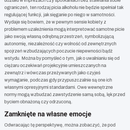
udziału w imprezach czy spotkaniach bez stawiania sobie
ograniczeń, ten rodzaj picia alkoholu nie będzie spełniał tak
regulującej funkcji, jak sięganie po niego w samotności.
Wydaje się bowiem, że w pewnym sensie kobiety z
problemem uzależnienia mogą interpretować samotne picie
jako swoją własną odrębną przestrzeń, symbolizującą
autonomię, niezależność czy wolność od zewnętrznych
spojrzeń wzbudzających poczucie niepewności bądź
wstydu. Można by pomyśleć o tym, jak o uwalnianiu się od
ciężaru oczekiwań projekcyjnie umieszczanych na
zewnątrz i wówczas przeżywanych jako czyjeś
wymaganie, podczas gdy przypuszczalnie są one ich
własnymi opresyjnymi standardami. Owe wewnętrzne
normy mogą wzbudzać zawstydzenie samą sobą, lęk przed
byciem obnażoną czy odrzuconą.
Zamknięte na własne emocje
Odwracając tę perspektywę, można zobaczyć, że pod