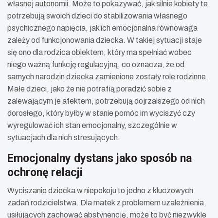
własnej autonomii. Może to pokazywać, jak silnie kobiety te
potrzebują swoich dzieci do stabilizowania własnego
psychicznego napięcia, jak ich emocjonalna równowaga
zależy od funkcjonowania dziecka. W takiej sytuacji staje
się ono dla rodzica obiektem, który ma spełniać wobec
niego ważną funkcję regulacyjną, co oznacza, że od
samych narodzin dziecka zamienione zostały role rodzinne.
Małe dzieci, jako że nie potrafią poradzić sobie z
zalewającym je afektem, potrzebują dojrzalszego od nich
dorosłego, który byłby w stanie pomóc im wyciszyć czy
wyregulować ich stan emocjonalny, szczególnie w
sytuacjach dla nich stresujących.
Emocjonalny dystans jako sposób na
ochronę relacji
Wyciszanie dziecka w niepokoju to jedno z kluczowych
zadań rodzicielstwa. Dla matek z problemem uzależnienia,
usiłujących zachować abstynencję, może to być niezwykle