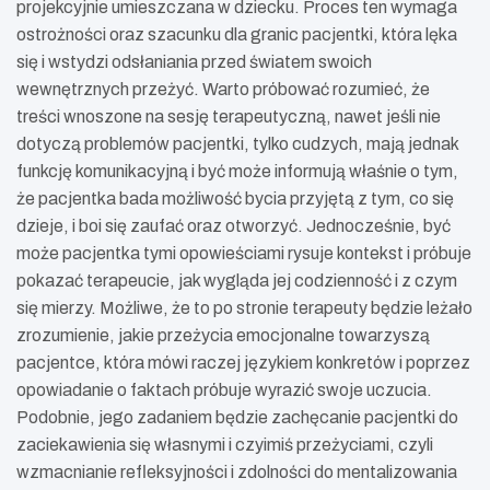
projekcyjnie umieszczana w dziecku. Proces ten wymaga
ostrożności oraz szacunku dla granic pacjentki, która lęka
się i wstydzi odsłaniania przed światem swoich
wewnętrznych przeżyć. Warto próbować rozumieć, że
treści wnoszone na sesję terapeutyczną, nawet jeśli nie
dotyczą problemów pacjentki, tylko cudzych, mają jednak
funkcję komunikacyjną i być może informują właśnie o tym,
że pacjentka bada możliwość bycia przyjętą z tym, co się
dzieje, i boi się zaufać oraz otworzyć. Jednocześnie, być
może pacjentka tymi opowieściami rysuje kontekst i próbuje
pokazać terapeucie, jak wygląda jej codzienność i z czym
się mierzy. Możliwe, że to po stronie terapeuty będzie leżało
zrozumienie, jakie przeżycia emocjonalne towarzyszą
pacjentce, która mówi raczej językiem konkretów i poprzez
opowiadanie o faktach próbuje wyrazić swoje uczucia.
Podobnie, jego zadaniem będzie zachęcanie pacjentki do
zaciekawienia się własnymi i czyimiś przeżyciami, czyli
wzmacnianie refleksyjności i zdolności do mentalizowania