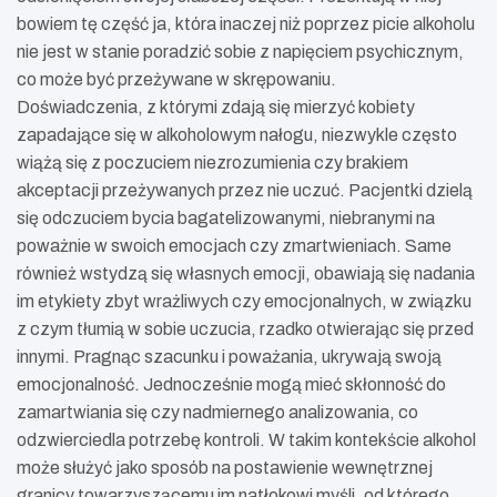
bowiem tę część ja, która inaczej niż poprzez picie alkoholu
nie jest w stanie poradzić sobie z napięciem psychicznym,
co może być przeżywane w skrępowaniu.
Doświadczenia, z którymi zdają się mierzyć kobiety
zapadające się w alkoholowym nałogu, niezwykle często
wiążą się z poczuciem niezrozumienia czy brakiem
akceptacji przeżywanych przez nie uczuć. Pacjentki dzielą
się odczuciem bycia bagatelizowanymi, niebranymi na
poważnie w swoich emocjach czy zmartwieniach. Same
również wstydzą się własnych emocji, obawiają się nadania
im etykiety zbyt wrażliwych czy emocjonalnych, w związku
z czym tłumią w sobie uczucia, rzadko otwierając się przed
innymi. Pragnąc szacunku i poważania, ukrywają swoją
emocjonalność. Jednocześnie mogą mieć skłonność do
zamartwiania się czy nadmiernego analizowania, co
odzwierciedla potrzebę kontroli. W takim kontekście alkohol
może służyć jako sposób na postawienie wewnętrznej
granicy towarzyszącemu im natłokowi myśli, od którego