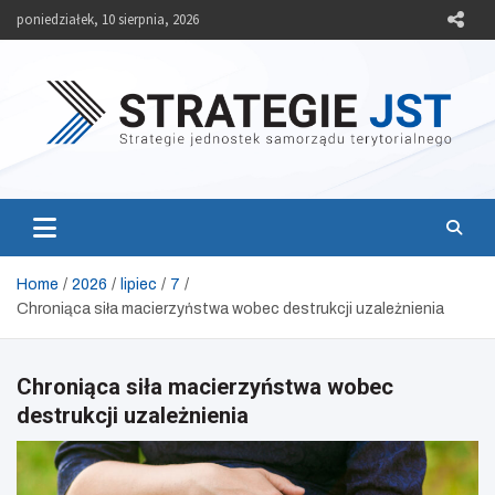
Skip
poniedziałek, 10 sierpnia, 2026
to
content
Strategie JST
Strategie jednostek samorządu terytorialnego
Home
2026
lipiec
7
Chroniąca siła macierzyństwa wobec destrukcji uzależnienia
Chroniąca siła macierzyństwa wobec
destrukcji uzależnienia