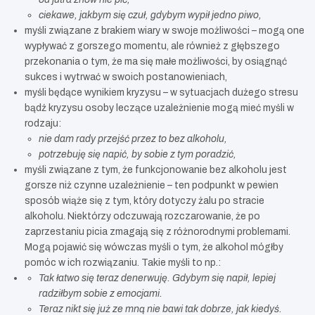
ciekawe, jakbym się czuł, gdybym wypił jedno piwo,
myśli związane z brakiem wiary w swoje możliwości – mogą one
wypływać z gorszego momentu, ale również z głębszego
przekonania o tym, że ma się małe możliwości, by osiągnąć
sukces i wytrwać w swoich postanowieniach,
myśli będące wynikiem kryzysu – w sytuacjach dużego stresu
bądź kryzysu osoby leczące uzależnienie mogą mieć myśli w
rodzaju:
nie dam rady przejść przez to bez alkoholu,
potrzebuję się napić, by sobie z tym poradzić,
myśli związane z tym, że funkcjonowanie bez alkoholu jest
gorsze niż czynne uzależnienie – ten podpunkt w pewien
sposób wiąże się z tym, który dotyczy żalu po stracie
alkoholu. Niektórzy odczuwają rozczarowanie, że po
zaprzestaniu picia zmagają się z różnorodnymi problemami.
Mogą pojawić się wówczas myśli o tym, że alkohol mógłby
pomóc w ich rozwiązaniu. Takie myśli to np.:
Tak łatwo się teraz denerwuję. Gdybym się napił, lepiej
radziłbym sobie z emocjami.
Teraz nikt się już ze mną nie bawi tak dobrze, jak kiedyś.