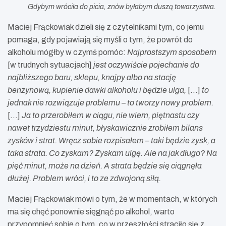
Gdybym wróciła do picia, znów byłabym duszą towarzystwa.
Maciej Frąckowiak dzieli się z czytelnikami tym, co jemu
pomaga, gdy pojawiają się myśli o tym, że powrót do
alkoholu mógłby w czymś pomóc:
Najprostszym sposobem
[w trudnych sytuacjach]
jest oczywiście pojechanie do
najbliższego baru, sklepu, knajpy albo na stację
benzynową, kupienie dawki alkoholu i będzie ulga,
[…]
to
jednak nie rozwiązuje problemu – to tworzy nowy problem.
[…]
Ja to przerobiłem w ciągu, nie wiem, piętnastu czy
nawet trzydziestu minut, błyskawicznie zrobiłem bilans
zysków i strat. Wręcz sobie rozpisałem – taki będzie zysk, a
taka strata. Co zyskam? Zyskam ulgę. Ale na jak długo? Na
pięć minut, może na dzień. A strata będzie się ciągnęła
dłużej. Problem wróci, i to ze zdwojoną siłą.
Maciej Frąckowiak mówi o tym, że w momentach, w których
ma się chęć ponownie sięgnąć po alkohol, warto
przypomnieć sobie o tym, co w przeszłości straciło się z