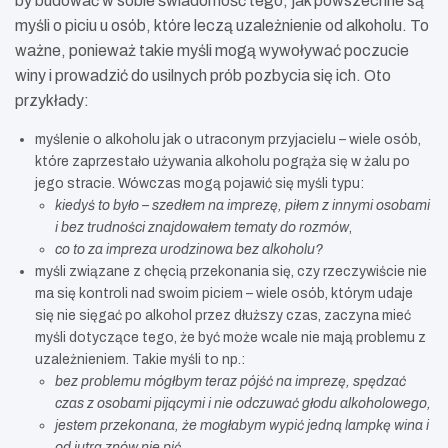
by budować w sobie świadomość tego, jak powszechne są
myśli o piciu u osób, które leczą uzależnienie od alkoholu. To
ważne, ponieważ takie myśli mogą wywoływać poczucie
winy i prowadzić do usilnych prób pozbycia się ich. Oto
przykłady:
myślenie o alkoholu jak o utraconym przyjacielu – wiele osób,
które zaprzestało używania alkoholu pogrąża się w żalu po
jego stracie. Wówczas mogą pojawić się myśli typu:
kiedyś to było – szedłem na imprezę, piłem z innymi osobami
i bez trudności znajdowałem tematy do rozmów
,
co to za impreza urodzinowa bez alkoholu?
myśli związane z chęcią przekonania się, czy rzeczywiście nie
ma się kontroli nad swoim piciem – wiele osób, którym udaje
się nie sięgać po alkohol przez dłuższy czas, zaczyna mieć
myśli dotyczące tego, że być może wcale nie mają problemu z
uzależnieniem. Takie myśli to np.:
bez problemu mógłbym teraz pójść na imprezę, spędzać
czas z osobami pijącymi i nie odczuwać głodu alkoholowego,
jestem przekonana, że mogłabym wypić jedną lampkę wina i
od jutra znów nie pić,