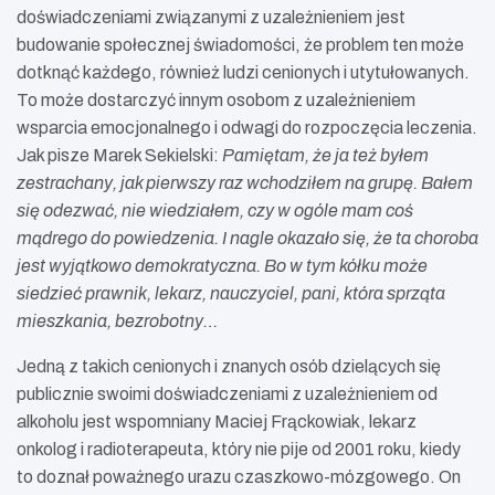
doświadczeniami związanymi z uzależnieniem jest
budowanie społecznej świadomości, że problem ten może
dotknąć każdego, również ludzi cenionych i utytułowanych.
To może dostarczyć innym osobom z uzależnieniem
wsparcia emocjonalnego i odwagi do rozpoczęcia leczenia.
Jak pisze Marek Sekielski:
Pamiętam, że ja też byłem
zestrachany, jak pierwszy raz wchodziłem na grupę. Bałem
się odezwać, nie wiedziałem, czy w ogóle mam coś
mądrego do powiedzenia. I nagle okazało się, że ta choroba
jest wyjątkowo demokratyczna. Bo w tym kółku może
siedzieć prawnik, lekarz, nauczyciel, pani, która sprząta
mieszkania, bezrobotny…
Jedną z takich cenionych i znanych osób dzielących się
publicznie swoimi doświadczeniami z uzależnieniem od
alkoholu jest wspomniany Maciej Frąckowiak, lekarz
onkolog i radioterapeuta, który nie pije od 2001 roku, kiedy
to doznał poważnego urazu czaszkowo-mózgowego. On