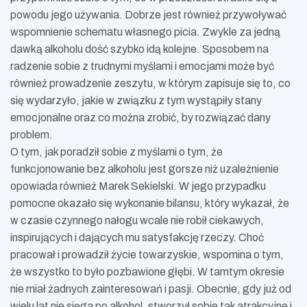
powodu jego używania. Dobrze jest również przywoływać
wspomnienie schematu własnego picia. Zwykle za jedną
dawką alkoholu dość szybko idą kolejne. Sposobem na
radzenie sobie z trudnymi myślami i emocjami może być
również prowadzenie zeszytu, w którym zapisuje się to, co
się wydarzyło, jakie w związku z tym wystąpiły stany
emocjonalne oraz co można zrobić, by rozwiązać dany
problem.
O tym, jak poradził sobie z myślami o tym, że
funkcjonowanie bez alkoholu jest gorsze niż uzależnienie
opowiada również Marek Sekielski. W jego przypadku
pomocne okazało się wykonanie bilansu, który wykazał, że
w czasie czynnego nałogu wcale nie robił ciekawych,
inspirujących i dających mu satysfakcję rzeczy. Choć
pracował i prowadził życie towarzyskie, wspomina o tym,
że wszystko to było pozbawione głębi. W tamtym okresie
nie miał żadnych zainteresowań i pasji. Obecnie, gdy już od
wielu lat nie sięga po alkohol, stworzył sobie tak atrakcyjne i