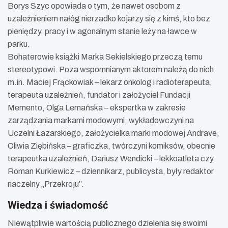
Borys Szyc opowiada o tym, że nawet osobom z
uzależnieniem nałóg nierzadko kojarzy się z kimś, kto bez
pieniędzy, pracy i w agonalnym stanie leży na ławce w
parku.
Bohaterowie książki Marka Sekielskiego przeczą temu
stereotypowi. Poza wspomnianym aktorem należą do nich
m.in. Maciej Frąckowiak – lekarz onkolog i radioterapeuta,
terapeuta uzależnień, fundator i założyciel Fundacji
Memento, Olga Lemańska – ekspertka w zakresie
zarządzania markami modowymi, wykładowczyni na
Uczelni Łazarskiego, założycielka marki modowej Andrave,
Oliwia Ziębińska – graficzka, twórczyni komiksów, obecnie
terapeutka uzależnień, Dariusz Wendicki – lekkoatleta czy
Roman Kurkiewicz – dziennikarz, publicysta, były redaktor
naczelny „Przekroju”.
Wiedza i świadomość
Niewątpliwie wartością publicznego dzielenia się swoimi