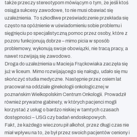
także przeczy stereotypom mówiącym o tym, że jeśli ktoś
osiąga sukcesy zawodowe, to nie musi obawiać się
uzależnienia. To szkodliwe przeświadczenie przekłada się
często na opóźnienie w uświadomieniu sobie problemu i
sięgnięciu po specjalistyczną pomoc przez osoby, które z
pozoru funkcjonują dobrze – mimo picia w sposób
problemowy, wykonują swoje obowiązki, nie tracą pracy, a
nawet rozwijają się zawodowo.
Droga do uzależnienia u Macieja Frąckowiaka zaczęła się
już w liceum. Mimo rozwijającego się nałogu, udało się mu
skończyć studia medyczne. Następnie przez osiem lat
pracował na oddziale ginekologii onkologicznej w
poznańskim Wielkopolskim Centrum Onkologii. Prowadził
również prywatne gabinety, w których pacjenci mogli
korzystać z usług o bardzo niskiej w tamtych czasach
dostępności – USG czy badań endoskopowych.
Fakt, że każdego wieczoru pił alkohol, przez długi czas nie
miał wpływu na to, że był przez swoich pacjentów ceniony i