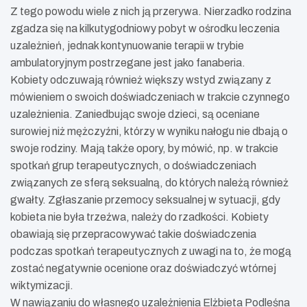
Z tego powodu wiele z nich ją przerywa. Nierzadko rodzina
zgadza się na kilkutygodniowy pobyt w ośrodku leczenia
uzależnień, jednak kontynuowanie terapii w trybie
ambulatoryjnym postrzegane jest jako fanaberia.
Kobiety odczuwają również większy wstyd związany z
mówieniem o swoich doświadczeniach w trakcie czynnego
uzależnienia. Zaniedbując swoje dzieci, są oceniane
surowiej niż mężczyźni, którzy w wyniku nałogu nie dbają o
swoje rodziny. Mają także opory, by mówić, np. w trakcie
spotkań grup terapeutycznych, o doświadczeniach
związanych ze sferą seksualną, do których należą również
gwałty. Zgłaszanie przemocy seksualnej w sytuacji, gdy
kobieta nie była trzeźwa, należy do rzadkości. Kobiety
obawiają się przepracowywać takie doświadczenia
podczas spotkań terapeutycznych z uwagi na to, że mogą
zostać negatywnie ocenione oraz doświadczyć wtórnej
wiktymizacji.
W nawiązaniu do własnego uzależnienia Elżbieta Podleśna