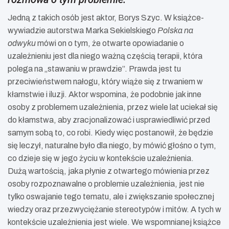
Jedną z takich osób jest aktor, Borys Szyc. W książce-
wywiadzie autorstwa Marka Sekielskiego
Polska na
odwyku
mówi on o tym, że otwarte opowiadanie o
uzależnieniu jest dla niego ważną częścią terapii, która
polega na „stawaniu w prawdzie”. Prawda jest tu
przeciwieństwem nałogu, który wiąże się z trwaniem w
kłamstwie i iluzji. Aktor wspomina, że podobnie jak inne
osoby z problemem uzależnienia, przez wiele lat uciekał się
do kłamstwa, aby zracjonalizować i usprawiedliwić przed
samym sobą to, co robi. Kiedy więc postanowił, że będzie
się leczył, naturalne było dla niego, by mówić głośno o tym,
co dzieje się w jego życiu w kontekście uzależnienia.
Dużą wartością, jaka płynie z otwartego mówienia przez
osoby rozpoznawalne o problemie uzależnienia, jest nie
tylko oswajanie tego tematu, ale i zwiększanie społecznej
wiedzy oraz przezwyciężanie stereotypów i mitów. A tych w
kontekście uzależnienia jest wiele. We wspomnianej książce