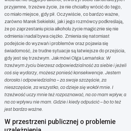
przyjemne, trzeźwe życie, że nie chciałby wrócić do tego,
co miało miejsce, gdy pił. Oczywiście, co bardzo ważne,
zarówno Marek Sekielski, jak i jego rozmówcy podkreślają,
że po zaprzestaniu picia alkoholu życie magicznie się nie
odmienia i nadal bywa ciężko. Zmienia się natomiast
podejście do wyzwań i problemów oraz pojawia się
świadomość, że trudne sytuacje są łatwiejsze do przejścia,
gdy jest się trzeźwym. Jak mówi Olga Lemańska:
W
trzeźwym życiu bierzesz odpowiedzialność za siebie i jeżeli
coś się wydarzy, możesz ponieść konsekwencje. Jestem
dorosła i odpowiedzialna – za swoje szczęście, za
nieszczęście, za wszystko, co dzieje się wokół mnie. I
trzeźwość uczy mnie też rozpoznawać, na co mam wpływ, a
na co wpływu nie mam. Gdzie i kiedy odpuścić – bo to też
jest bardzo ważne.
W przestrzeni publicznej o problemie
uzależnienia