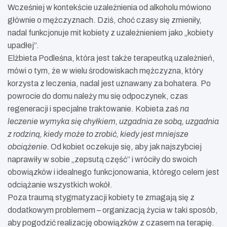
Wcześniej w kontekście uzależnienia od alkoholu mówiono
głównie o mężczyznach. Dziś, choć czasy się zmieniły,
nadal funkcjonuje mit kobiety z uzależnieniem jako „kobiety
upadłej”.
Elżbieta Podleśna, która jest także terapeutką uzależnień,
mówi o tym, że w wielu środowiskach mężczyzna, który
korzysta z leczenia, nadal jest uznawany za bohatera. Po
powrocie do domu należy mu się odpoczynek, czas
regeneracji i specjalne traktowanie. Kobieta zaś
na
leczenie wymyka się chyłkiem, uzgadnia ze sobą, uzgadnia
z rodziną, kiedy może to zrobić, kiedy jest mniejsze
obciążenie.
Od kobiet oczekuje się, aby jak najszybciej
naprawiły w sobie „zepsutą część” i wróciły do swoich
obowiązków i idealnego funkcjonowania, którego celem jest
odciążanie wszystkich wokół.
Poza traumą stygmatyzacji kobiety te zmagają się z
dodatkowym problemem – organizacją życia w taki sposób,
aby pogodzić realizację obowiązków z czasem na terapię.