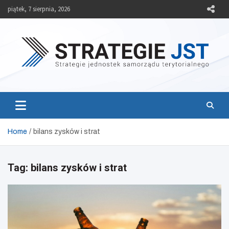
Skip
piątek, 7 sierpnia, 2026
to
content
Strategie JST
Strategie jednostek samorządu terytorialnego
Home
bilans zysków i strat
Tag:
bilans zysków i strat