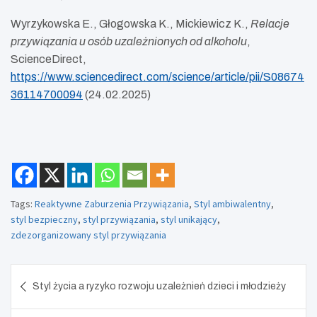
Wyrzykowska E., Głogowska K., Mickiewicz K.,
Relacje
przywiązania u osób uzależnionych od alkoholu
,
ScienceDirect,
https://www.sciencedirect.com/science/article/pii/S08674
36114700094
(24.02.2025)
Tags:
Reaktywne Zaburzenia Przywiązania
,
Styl ambiwalentny
,
styl bezpieczny
,
styl przywiązania
,
styl unikający
,
zdezorganizowany styl przywiązania
Nawigacja
Styl życia a ryzyko rozwoju uzależnień dzieci i młodzieży
wpisu