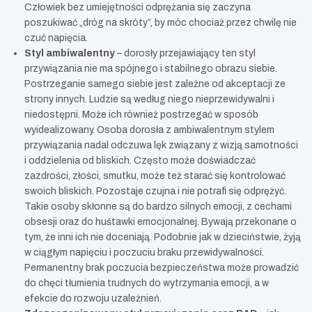
Człowiek bez umiejętności odprężania się zaczyna
poszukiwać „dróg na skróty”, by móc chociaż przez chwilę nie
czuć napięcia.
Styl ambiwalentny
– dorosły przejawiający ten styl
przywiązania nie ma spójnego i stabilnego obrazu siebie.
Postrzeganie samego siebie jest zależne od akceptacji ze
strony innych. Ludzie są według niego nieprzewidywalni i
niedostępni. Może ich również postrzegać w sposób
wyidealizowany. Osoba dorosła z ambiwalentnym stylem
przywiązania nadal odczuwa lęk związany z wizją samotności
i oddzielenia od bliskich. Często może doświadczać
zazdrości, złości, smutku, może też starać się kontrolować
swoich bliskich. Pozostaje czujna i nie potrafi się odprężyć.
Takie osoby skłonne są do bardzo silnych emocji, z cechami
obsesji oraz do huśtawki emocjonalnej. Bywają przekonane o
tym, że inni ich nie doceniają. Podobnie jak w dzieciństwie, żyją
w ciągłym napięciu i poczuciu braku przewidywalności.
Permanentny brak poczucia bezpieczeństwa może prowadzić
do chęci tłumienia trudnych do wytrzymania emocji, a w
efekcie do rozwoju uzależnień.