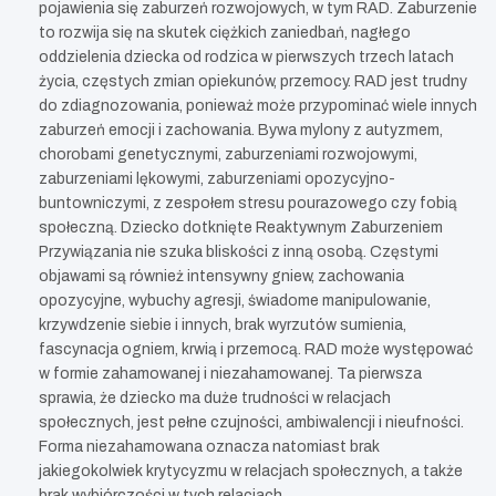
pojawienia się zaburzeń rozwojowych, w tym RAD. Zaburzenie
to rozwija się na skutek ciężkich zaniedbań, nagłego
oddzielenia dziecka od rodzica w pierwszych trzech latach
życia, częstych zmian opiekunów, przemocy. RAD jest trudny
do zdiagnozowania, ponieważ może przypominać wiele innych
zaburzeń emocji i zachowania. Bywa mylony z autyzmem,
chorobami genetycznymi, zaburzeniami rozwojowymi,
zaburzeniami lękowymi, zaburzeniami opozycyjno-
buntowniczymi, z zespołem stresu pourazowego czy fobią
społeczną. Dziecko dotknięte Reaktywnym Zaburzeniem
Przywiązania nie szuka bliskości z inną osobą. Częstymi
objawami są również intensywny gniew, zachowania
opozycyjne, wybuchy agresji, świadome manipulowanie,
krzywdzenie siebie i innych, brak wyrzutów sumienia,
fascynacja ogniem, krwią i przemocą. RAD może występować
w formie zahamowanej i niezahamowanej. Ta pierwsza
sprawia, że dziecko ma duże trudności w relacjach
społecznych, jest pełne czujności, ambiwalencji i nieufności.
Forma niezahamowana oznacza natomiast brak
jakiegokolwiek krytycyzmu w relacjach społecznych, a także
brak wybiórczości w tych relacjach.