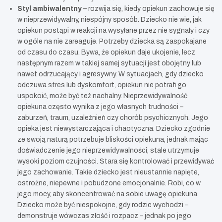
Styl ambiwalentny
– rozwija się, kiedy opiekun zachowuje się
w nieprzewidywalny, niespójny sposób. Dziecko nie wie, jak
opiekun postąpi w reakcji na wysyłane przez nie sygnały i czy
w ogóle na nie zareaguje. Potrzeby dziecka są zaspokajane
od czasu do czasu. Bywa, że opiekun daje ukojenie, lecz
następnym razem w takiej samej sytuacji jest obojętny lub
nawet odrzucający i agresywny. W sytuacjach, gdy dziecko
odczuwa stres lub dyskomfort, opiekun nie potrafi go
uspokoić, może być też nachalny. Nieprzewidywalność
opiekuna często wynika z jego własnych trudności –
zaburzeń, traum, uzależnień czy chorób psychicznych. Jego
opieka jest niewystarczająca i chaotyczna. Dziecko zgodnie
ze swoją naturą potrzebuje bliskości opiekuna, jednak mając
doświadczenie jego nieprzewidywalności, stale utrzymuje
wysoki poziom czujności. Stara się kontrolować i przewidywać
jego zachowanie. Takie dziecko jest nieustannie napięte,
ostrożne, niepewne i pobudzone emocjonalnie. Robi, co w
jego mocy, aby skoncentrować na sobie uwagę opiekuna.
Dziecko może być niespokojne, gdy rodzic wychodzi –
demonstruje wówczas złość i rozpacz – jednak po jego