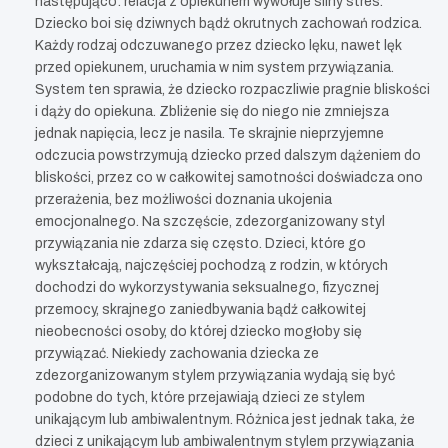
następująco: relacja z opiekunem wywołuje silny stres.
Dziecko boi się dziwnych bądź okrutnych zachowań rodzica.
Każdy rodzaj odczuwanego przez dziecko lęku, nawet lęk
przed opiekunem, uruchamia w nim system przywiązania.
System ten sprawia, że dziecko rozpaczliwie pragnie bliskości
i dąży do opiekuna. Zbliżenie się do niego nie zmniejsza
jednak napięcia, lecz je nasila. Te skrajnie nieprzyjemne
odczucia powstrzymują dziecko przed dalszym dążeniem do
bliskości, przez co w całkowitej samotności doświadcza ono
przerażenia, bez możliwości doznania ukojenia
emocjonalnego. Na szczęście, zdezorganizowany styl
przywiązania nie zdarza się często. Dzieci, które go
wykształcają, najczęściej pochodzą z rodzin, w których
dochodzi do wykorzystywania seksualnego, fizycznej
przemocy, skrajnego zaniedbywania bądź całkowitej
nieobecności osoby, do której dziecko mogłoby się
przywiązać. Niekiedy zachowania dziecka ze
zdezorganizowanym stylem przywiązania wydają się być
podobne do tych, które przejawiają dzieci ze stylem
unikającym lub ambiwalentnym. Różnica jest jednak taka, że
dzieci z unikającym lub ambiwalentnym stylem przywiązania