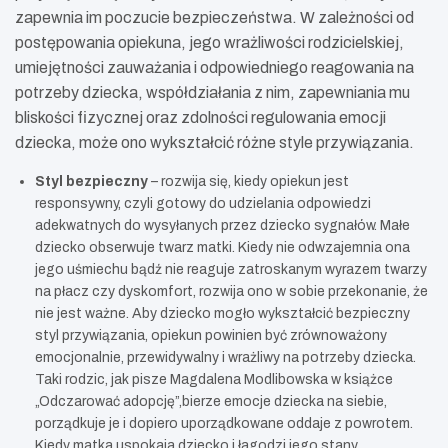
zapewnia im poczucie bezpieczeństwa. W zależności od
postępowania opiekuna, jego wrażliwości rodzicielskiej,
umiejętności zauważania i odpowiedniego reagowania na
potrzeby dziecka, współdziałania z nim, zapewniania mu
bliskości fizycznej oraz zdolności regulowania emocji
dziecka, może ono wykształcić różne style przywiązania.
Styl bezpieczny
– rozwija się, kiedy opiekun jest
responsywny, czyli gotowy do udzielania odpowiedzi
adekwatnych do wysyłanych przez dziecko sygnałów. Małe
dziecko obserwuje twarz matki. Kiedy nie odwzajemnia ona
jego uśmiechu bądź nie reaguje zatroskanym wyrazem twarzy
na płacz czy dyskomfort, rozwija ono w sobie przekonanie, że
nie jest ważne. Aby dziecko mogło wykształcić bezpieczny
styl przywiązania, opiekun powinien być zrównoważony
emocjonalnie, przewidywalny i wrażliwy na potrzeby dziecka.
Taki rodzic, jak pisze Magdalena Modlibowska w książce
„Odczarować adopcję”,bierze emocje dziecka na siebie,
porządkuje je i dopiero uporządkowane oddaje z powrotem.
Kiedy matka uspokaja dziecko i łagodzi jego stany