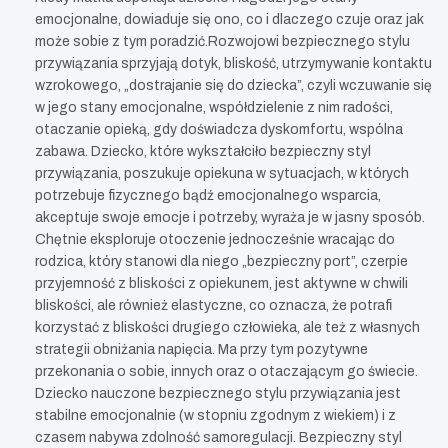
emocjonalne, dowiaduje się ono, co i dlaczego czuje oraz jak
może sobie z tym poradzić.Rozwojowi bezpiecznego stylu
przywiązania sprzyjają dotyk, bliskość, utrzymywanie kontaktu
wzrokowego, „dostrajanie się do dziecka”, czyli wczuwanie się
w jego stany emocjonalne, współdzielenie z nim radości,
otaczanie opieką, gdy doświadcza dyskomfortu, wspólna
zabawa. Dziecko, które wykształciło bezpieczny styl
przywiązania, poszukuje opiekuna w sytuacjach, w których
potrzebuje fizycznego bądź emocjonalnego wsparcia,
akceptuje swoje emocje i potrzeby, wyraża je w jasny sposób.
Chętnie eksploruje otoczenie jednocześnie wracając do
rodzica, który stanowi dla niego „bezpieczny port”, czerpie
przyjemność z bliskości z opiekunem, jest aktywne w chwili
bliskości, ale również elastyczne, co oznacza, że potrafi
korzystać z bliskości drugiego człowieka, ale też z własnych
strategii obniżania napięcia. Ma przy tym pozytywne
przekonania o sobie, innych oraz o otaczającym go świecie.
Dziecko nauczone bezpiecznego stylu przywiązania jest
stabilne emocjonalnie (w stopniu zgodnym z wiekiem) i z
czasem nabywa zdolność samoregulacji. Bezpieczny styl