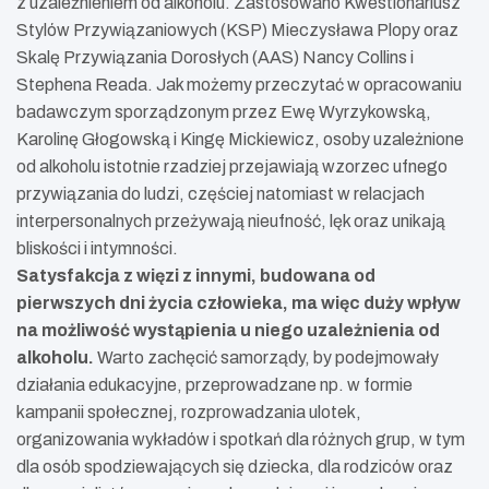
z uzależnieniem od alkoholu. Zastosowano Kwestionariusz
Stylów Przywiązaniowych (KSP) Mieczysława Plopy oraz
Skalę Przywiązania Dorosłych (AAS) Nancy Collins i
Stephena Reada. Jak możemy przeczytać w opracowaniu
badawczym sporządzonym przez Ewę Wyrzykowską,
Karolinę Głogowską i Kingę Mickiewicz, osoby uzależnione
od alkoholu istotnie rzadziej przejawiają wzorzec ufnego
przywiązania do ludzi, częściej natomiast w relacjach
interpersonalnych przeżywają nieufność, lęk oraz unikają
bliskości i intymności.
Satysfakcja z więzi z innymi, budowana od
pierwszych dni życia człowieka, ma więc duży wpływ
na możliwość wystąpienia u niego uzależnienia od
alkoholu.
Warto zachęcić samorządy, by podejmowały
działania edukacyjne, przeprowadzane np. w formie
kampanii społecznej, rozprowadzania ulotek,
organizowania wykładów i spotkań dla różnych grup, w tym
dla osób spodziewających się dziecka, dla rodziców oraz