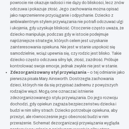
powrocie nie okazuje radości i nie dąży do bliskości, lecz znów
odczuwa i pokazuje złość. Jego zachowania można opisać
jako naprzemienne przyciąganie i odpychanie. Dziecko z
ambiwalentnym stylem przywiązania nie potrafi odczuwać ulgi
i ukojenia, gdy uzyskuje bliskość. Otoczenie często uważa, że
dziecko manipuluje, podczas gdy w istocie podejmuje
najróżniejsze strategie, których celem jest uzyskanie
zainteresowania opiekuna. Nie jest w stanie uspokoić się
samodzielnie, wciąż upewnia się, czy rodzic jest blisko. Takie
dziecko często odczuwa silny lęk, złość, zazdrość. Próbuje
kontrolować swoje emocje, jednak zwykle nie jest w stanie.
Zdezorganizowany styl przywiązania
– o tej odmianie jako
pierwsza pisała Mary Ainsworth. Dostrzegła zachowania
dzieci, których nie da się przypisać żadnemu z powyższych
rodzajów więzi. Mogą one oznaczać istnienie
zdezorganizowanego stylu przywiązania. Do jego rozwoju
dochodzi, gdy opiekun zagraża bezpieczeństwu dziecka i
budzi w nim silny strach. Dziecko potrzebuje opiekuna, aby
przeżyć, ale równocześnie jego obecność budzi w nim
przerażenie. Schemat dezorganizacji przywiązania wygląda