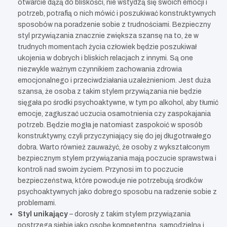
otwarcie dążą do bliskości, nie wstydzą się swoich emocji i
potrzeb, potrafią o nich mówić i poszukiwać konstruktywnych
sposobów na poradzenie sobie z trudnościami. Bezpieczny
styl przywiązania znacznie zwiększa szansę na to, że w
trudnych momentach życia człowiek będzie poszukiwał
ukojenia w dobrych i bliskich relacjach z innymi. Są one
niezwykle ważnym czynnikiem zachowania zdrowia
emocjonalnego i przeciwdziałania uzależnieniom. Jest duża
szansa, że osoba z takim stylem przywiązania nie będzie
sięgała po środki psychoaktywne, w tym po alkohol, aby tłumić
emocje, zagłuszać uczucia osamotnienia czy zaspokajania
potrzeb. Będzie mogła je natomiast zaspokoić w sposób
konstruktywny, czyli przyczyniający się do jej długotrwałego
dobra. Warto również zauważyć, że osoby z wykształconym
bezpiecznym stylem przywiązania mają poczucie sprawstwa i
kontroli nad swoim życiem. Przynosi im to poczucie
bezpieczeństwa, które powoduje nie potrzebują środków
psychoaktywnych jako dobrego sposobu na radzenie sobie z
problemami.
Styl unikający
– dorosły z takim stylem przywiązania
postrzega siebie jako osobę kompetentną, samodzielną i