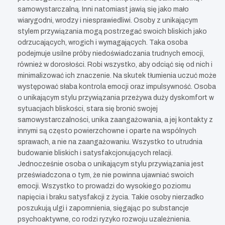
samowystarczalną. Inni natomiast jawią się jako mało
wiarygodni, wrodzy i niesprawiedliwi. Osoby z unikającym
stylem przywiązania mogą postrzegać swoich bliskich jako
odrzucających, wrogich i wymagających. Taka osoba
podejmuje usilne próby niedoświadczania trudnych emocji,
również w dorosłości. Robi wszystko, aby odciąć się od nich i
minimalizować ich znaczenie. Na skutek tłumienia uczuć może
występować słaba kontrola emocji oraz impulsywność. Osoba
o unikającym stylu przywiązania przeżywa duży dyskomfort w
sytuacjach bliskości, stara się bronić swojej
samowystarczalności, unika zaangażowania, a jej kontakty z
innymi są często powierzchowne i oparte na wspólnych
sprawach, a nie na zaangażowaniu. Wszystko to utrudnia
budowanie bliskich i satysfakcjonujących relacji.
Jednocześnie osoba o unikającym stylu przywiązania jest
przeświadczona o tym, że nie powinna ujawniać swoich
emocji. Wszystko to prowadzi do wysokiego poziomu
napięcia i braku satysfakcji z życia. Takie osoby nierzadko
poszukują ulgi i zapomnienia, sięgając po substancje
psychoaktywne, co rodzi ryzyko rozwoju uzależnienia.