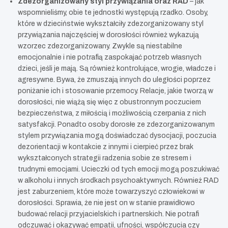
Zdezorganizowany styl przywiązania oraz RAD
– jak
wspomnieliśmy, obie te jednostki występują rzadko. Osoby,
które w dzieciństwie wykształciły zdezorganizowany styl
przywiązania najczęściej w dorosłości również wykazują
wzorzec zdezorganizowany. Zwykle są niestabilne
emocjonalnie i nie potrafią zaspokajać potrzeb własnych
dzieci, jeśli je mają. Są również kontrolujące, wrogie, władcze i
agresywne. Bywa, że zmuszają innych do uległości poprzez
poniżanie ich i stosowanie przemocy. Relacje, jakie tworzą w
dorosłości, nie wiążą się więc z obustronnym poczuciem
bezpieczeństwa, z miłością i możliwością czerpania z nich
satysfakcji. Ponadto osoby dorosłe ze zdezorganizowanym
stylem przywiązania mogą doświadczać dysocjacji, poczucia
dezorientacji w kontakcie z innymi i cierpieć przez brak
wykształconych strategii radzenia sobie ze stresem i
trudnymi emocjami. Ucieczki od tych emocji mogą poszukiwać
w alkoholu i innych środkach psychoaktywnych. Również RAD
jest zaburzeniem, które może towarzyszyć człowiekowi w
dorosłości. Sprawia, że nie jest on w stanie prawidłowo
budować relacji przyjacielskich i partnerskich. Nie potrafi
odczuwać i okazywać empatii, ufności, współczucia czy