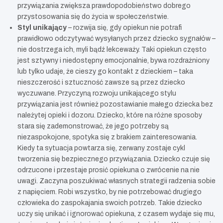
przywiązania zwiększa prawdopodobieństwo dobrego
przystosowania się do życia w społeczeństwie.
Styl unikający
– rozwija się, gdy opiekun nie potrafi
prawidłowo odczytywać wysyłanych przez dziecko sygnałów –
nie dostrzega ich, myli bądź lekceważy. Taki opiekun często
jest sztywny i niedostępny emocjonalnie, bywa rozdrażniony
lub tylko udaje, że cieszy go kontakt z dzieckiem – taka
nieszczerość i sztuczność zawsze są przez dziecko
wyczuwane. Przyczyną rozwoju unikającego stylu
przywiązania jest również pozostawianie małego dziecka bez
należytej opieki i dozoru. Dziecko, które na różne sposoby
stara się zademonstrować, że jego potrzeby są
niezaspokojone, spotyka się z brakiem zainteresowania.
Kiedy ta sytuacja powtarza się, zerwany zostaje cykl
tworzenia się bezpiecznego przywiązania. Dziecko czuje się
odrzucone i przestaje prosić opiekuna o zwrócenie na nie
uwagi. Zaczyna poszukiwać własnych strategii radzenia sobie
z napięciem. Robi wszystko, by nie potrzebować drugiego
człowieka do zaspokajania swoich potrzeb. Takie dziecko
uczy się unikać i ignorować opiekuna, z czasem wydaje się mu,