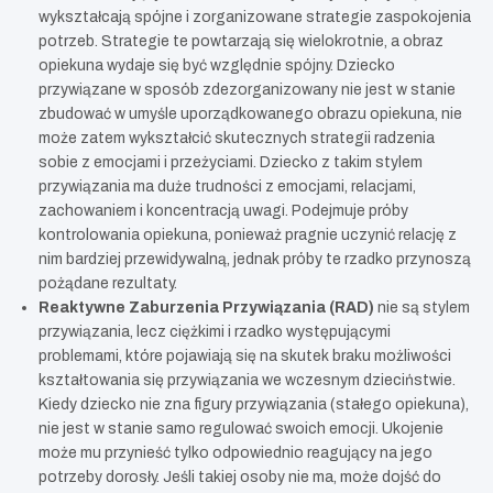
wykształcają spójne i zorganizowane strategie zaspokojenia
potrzeb. Strategie te powtarzają się wielokrotnie, a obraz
opiekuna wydaje się być względnie spójny. Dziecko
przywiązane w sposób zdezorganizowany nie jest w stanie
zbudować w umyśle uporządkowanego obrazu opiekuna, nie
może zatem wykształcić skutecznych strategii radzenia
sobie z emocjami i przeżyciami. Dziecko z takim stylem
przywiązania ma duże trudności z emocjami, relacjami,
zachowaniem i koncentracją uwagi. Podejmuje próby
kontrolowania opiekuna, ponieważ pragnie uczynić relację z
nim bardziej przewidywalną, jednak próby te rzadko przynoszą
pożądane rezultaty.
Reaktywne Zaburzenia Przywiązania (RAD)
nie są stylem
przywiązania, lecz ciężkimi i rzadko występującymi
problemami, które pojawiają się na skutek braku możliwości
kształtowania się przywiązania we wczesnym dzieciństwie.
Kiedy dziecko nie zna figury przywiązania (stałego opiekuna),
nie jest w stanie samo regulować swoich emocji. Ukojenie
może mu przynieść tylko odpowiednio reagujący na jego
potrzeby dorosły. Jeśli takiej osoby nie ma, może dojść do