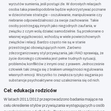
wyrzutów sumienia, jeśli postąpi źle. W dorosłych relacjach
osoba taka prawdopodobnie będzie wykorzystywać poznane
w dzieciństwie strategie – oszukiwanie, manipulowanie czy
niebranie odpowiedzialności za swoje zachowanie. Takie
osoby postrzegają innych jako niegodnych zaufania, w
związku z czym wolą działać samodzielnie. Są przekonane o
własnej wyjątkowości, wchodzą w wiele powierzchownych
związków i relacji. Bardzo często nie są w stanie
przestrzegać obowiązujących norm. Zarówno
zdezorganizowany styl przywiązania, jak i RAD sprawiają, że
życie dorosłego człowieka jest pełne trudnych sytuacji,
problemów, konfliktów z innymi oraz z prawem. Jednocześnie
człowiek taki zmaga się z brakiem umiejętności regulowania
własnych emocji. Wszystko to zwiększa ryzyko sięgania po
substancje psychoaktywne oraz uzależnienia się od nich.
Cel: edukacja rodziców
W latach 2011/2012 przeprowadzono badania mające na
celu określenie stylów przywiązania występujących u osób