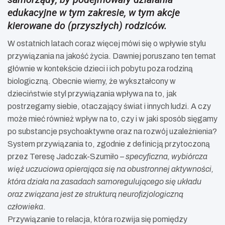
edukacyjne w tym zakresie, w tym akcje
kierowane do (przyszłych) rodziców.
W ostatnich latach coraz więcej mówi się o wpływie stylu
przywiązania na jakość życia. Dawniej poruszano ten temat
głównie w kontekście dzieci i ich pobytu poza rodziną
biologiczną. Obecnie wiemy, że wykształcony w
dzieciństwie styl przywiązania wpływa na to, jak
postrzegamy siebie, otaczający świat i innych ludzi. A czy
może mieć również wpływ na to, czy i w jaki sposób sięgamy
po substancje psychoaktywne oraz na rozwój uzależnienia?
System przywiązania to, zgodnie z definicją przytoczoną
przez Teresę Jadczak-Szumiło –
specyficzna, wybiórcza
więź uczuciowa opierająca się na obustronnej aktywności,
która działa na zasadach samoregulującego się układu
oraz związana jest ze strukturą neurofizjologiczną
człowieka
.
Przywiązanie to relacja, która rozwija się pomiędzy