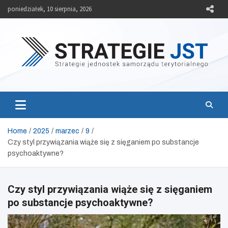
Skip
poniedziałek, 10 sierpnia, 2026
to
content
Strategie JST
Strategie jednostek samorządu terytorialnego
Home
2025
marzec
9
Czy styl przywiązania wiąże się z sięganiem po substancje
psychoaktywne?
Czy styl przywiązania wiąże się z sięganiem
po substancje psychoaktywne?