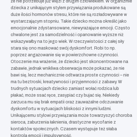
że nie potrzebuje już więzi z drugim człowiekiem. W organizmie
dziecka z unikającym stylem przywiązania produkowane są
duże ilości hormonów stresu, które nie są rozładowywane w
wystarczającym stopniu. Takie dziecko można określić jako
emocjonalnie zdystansowane, niewyrażające emocji. Często
chwalone jest za samodzielność i opanowanie wyższe niż
wskazywałby na to jego wiek. W rzeczywistości z całej siły
stara się ono maskować swój dyskomfort. Robi to np.
poprzez angażowanie się w powierzchowne czynności.
Otoczenie ma wrażenie, że dziecko jest skoncentrowane na
zabawie, jednak wnikliwa obserwacja może pokazać, że nie
bawi się, lecz mechanicznie odtwarza proste czynności – nie
ma tu beztroski, kreatywności i przyjemności z zabawy. W
trudnych sytuacjach dziecko zamiast wołać rodzica lub
płakać, może ssać ręce, zasypiać czy bujać się. Niekiedy
zarzuca mu się brak empatii oraz zauważalne odczuwanie
dyskomfortu w sytuacjach bliskości z innymi ludźmi.
Unikającemu stylowi przywiązania może towarzyszyć choroba
sieroca, zaburzenia łaknienia, drastyczne wycofanie z
kontaktów społecznych. Czasem występuje też słaba
kontrola emocji i impulsywność.