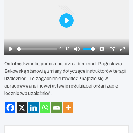
P
l
a
y
01:18
P
M
S
P
E
l
u
e
I
n
Ostatnią kwestią poruszoną przez dr n. med. Bogusławę
a
t
t
P
t
Bukowską stanowią zmiany dotyczące instruktorów terapii
y
e
t
e
uzależnień. To zagadnienie również znajdzie się w
i
r
opracowywanej nowej ustawie regulującej organizację
n
f
lecznictwa uzależnień.
g
u
s
l
l
s
c
Nawigacja
r