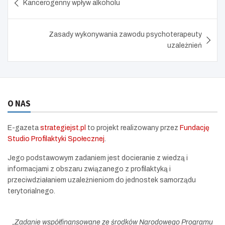
Kancerogenny wpływ alkoholu
wpisu
e
e
n
Zasady wykonywania zawodu psychoterapeuty
uzależnień
O NAS
E-gazeta
strategiejst.pl
to projekt realizowany przez
Fundację
Studio Profilaktyki Społecznej
.
Jego podstawowym zadaniem jest docieranie z wiedzą i
informacjami z obszaru związanego z profilaktyką i
przeciwdziałaniem uzależnieniom do jednostek samorządu
terytorialnego.
„
Zadanie współfinansowane ze środków Narodowego Programu