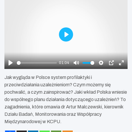
P
l
a
y
01:04
P
M
S
P
E
l
u
e
I
n
Jak wygląda w Polsce system profilaktyki i
a
t
t
P
t
przeciwdziałania uzależnieniom? Czym możemy się
y
e
t
e
pochwalić, a czym zainspirować? Jaki wkład Polska wniesie
i
r
do wspólnego planu działania dotyczącego uzależnień? To
n
f
zagadnienia, które omawia dr Artur Malczewski, kierownik
g
u
Działu Badań, Monitorowania oraz Współpracy
s
l
Międzynarodowej w KCPU.
l
s