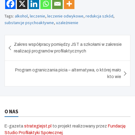
c
r
Tags:
alkohol
,
leczenie
,
leczenie odwykowe
,
redukcja szkód
,
e
substancje psychoaktywne
,
uzależnienie
e
n
Nawigacja
Zakres współpracy pomiędzy JST a szkołami w zakresie
wpisu
realizacji programów profilaktycznych
Program ograniczania picia – alternatywa, o której mało
kto wie
O NAS
E-gazeta
strategiejst.pl
to projekt realizowany przez
Fundację
Studio Profilaktyki Społecznej
.