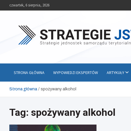
Skip
czwartek, 6 sierpnia, 2026
to
content
Strategie JST
Strategie jednostek samorządu terytorialnego
STRONA GŁÓWNA
WYPOWIEDZI EKSPERTÓW
ARTYKUŁY
Strona główna
spożywany alkohol
Tag:
spożywany alkohol