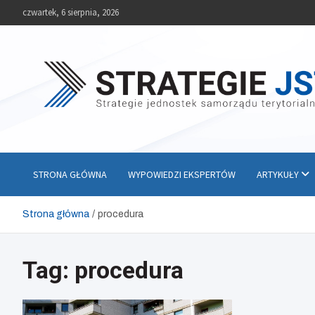
Skip
czwartek, 6 sierpnia, 2026
to
content
Strategie JST
Strategie jednostek samorządu terytorialnego
STRONA GŁÓWNA
WYPOWIEDZI EKSPERTÓW
ARTYKUŁY
Strona główna
procedura
Tag:
procedura