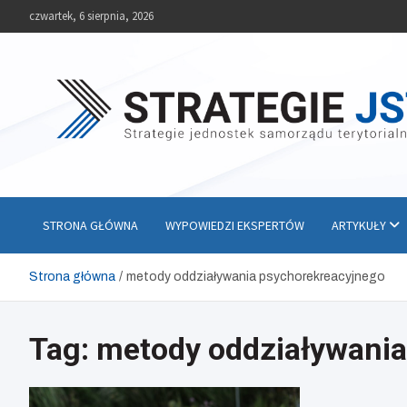
Skip
czwartek, 6 sierpnia, 2026
to
content
Strategie JST
Strategie jednostek samorządu terytorialnego
STRONA GŁÓWNA
WYPOWIEDZI EKSPERTÓW
ARTYKUŁY
Strona główna
metody oddziaływania psychorekreacyjnego
Tag:
metody oddziaływania