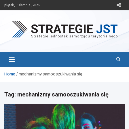
Skip
piątek, 7 sierpnia, 2026
to
content
Strategie JST
Strategie jednostek samorządu terytorialnego
Home
mechanizmy samooszukiwania się
Tag:
mechanizmy samooszukiwania się