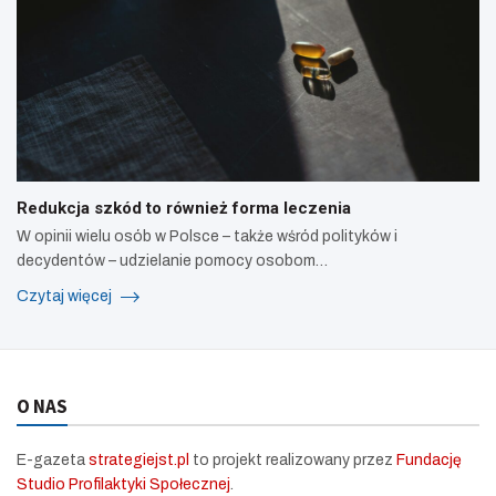
Redukcja szkód to również forma leczenia
W opinii wielu osób w Polsce – także wśród polityków i
decydentów – udzielanie pomocy osobom…
Czytaj więcej
O NAS
E-gazeta
strategiejst.pl
to projekt realizowany przez
Fundację
Studio Profilaktyki Społecznej
.