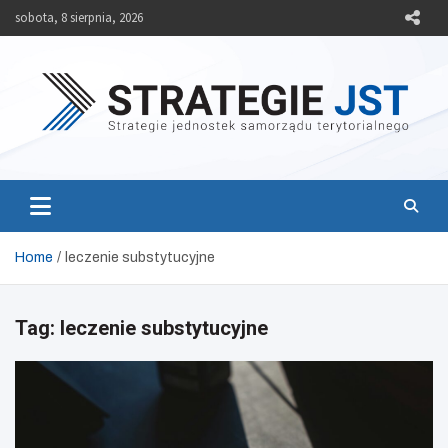
Skip
sobota, 8 sierpnia, 2026
to
content
Strategie JST
Strategie jednostek samorządu terytorialnego
Home
leczenie substytucyjne
Tag:
leczenie substytucyjne