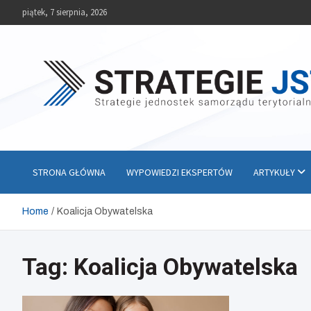
Skip
piątek, 7 sierpnia, 2026
to
content
Strategie JST
Strategie jednostek samorządu terytorialnego
STRONA GŁÓWNA
WYPOWIEDZI EKSPERTÓW
ARTYKUŁY
Home
Koalicja Obywatelska
Tag:
Koalicja Obywatelska