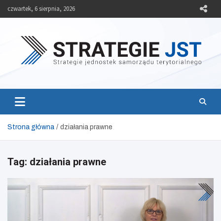
Skip
czwartek, 6 sierpnia, 2026
to
content
Strategie JST
Strategie jednostek samorządu terytorialnego
Strona główna
działania prawne
Tag:
działania prawne