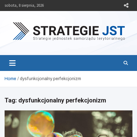
Skip
sobota, 8 sierpnia, 2026
to
content
Strategie JST
Strategie jednostek samorządu terytorialnego
Home
dysfunkcjonalny perfekcjonizm
Tag:
dysfunkcjonalny perfekcjonizm