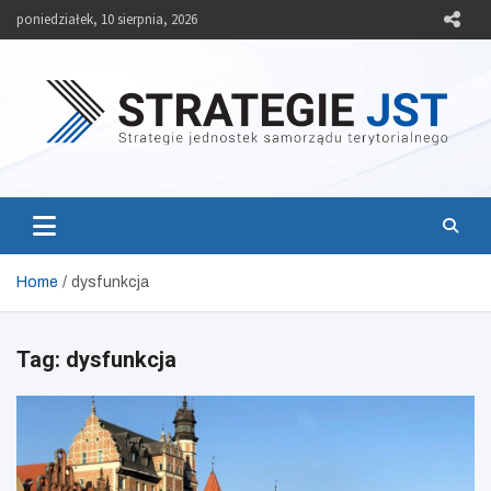
Skip
poniedziałek, 10 sierpnia, 2026
to
content
Strategie JST
Strategie jednostek samorządu terytorialnego
Home
dysfunkcja
Tag:
dysfunkcja