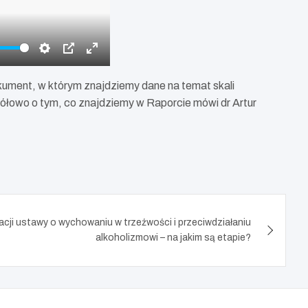
S
P
E
e
I
n
ument, w którym znajdziemy dane na temat skali
t
P
t
ółowo o tym, co znajdziemy w Raporcie mówi dr Artur
t
e
i
r
n
f
g
u
s
l
l
s
c
acji ustawy o wychowaniu w trzeźwości i przeciwdziałaniu
r
alkoholizmowi – na jakim są etapie?
e
e
n