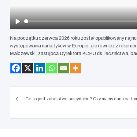
P
l
Na początku czerwca 2026 roku został opublikowany najno
a
występowania narkotyków w Europie, ale również z rekome
y
Malczewski, zastępca Dyrektora KCPU ds. lecznictwa, bada
Nawigacja
Co to jest zabójstwo suicydalne? Czy mamy dane na tem
wpisu