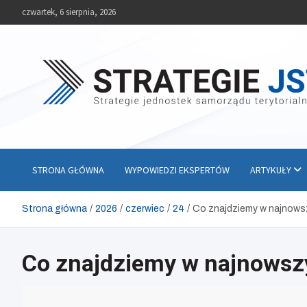
Skip
czwartek, 6 sierpnia, 2026
to
content
Strategie JST
Strategie jednostek samorządu terytorialnego
STRONA GŁÓWNA
WYPOWIEDZI EKSPERTÓW
ARTYKUŁY
Strona główna
2026
czerwiec
24
Co znajdziemy w najnows
Co znajdziemy w najnowsz