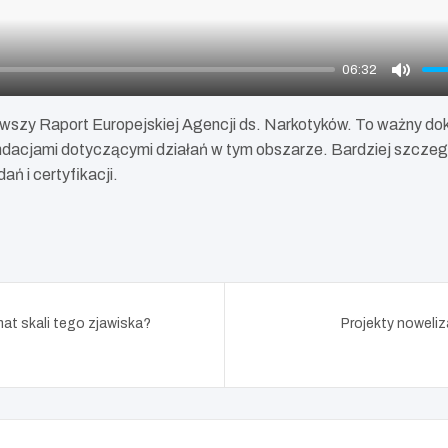
06:32
M
u
wszy Raport Europejskiej Agencji ds. Narkotyków. To ważny dok
t
ndacjami dotyczącymi działań w tym obszarze. Bardziej szczeg
e
ń i certyfikacji.
at skali tego zjawiska?
Projekty noweliz