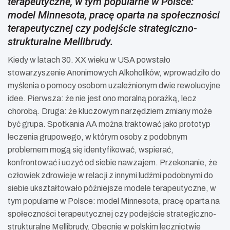
terapeutyczne, w tym popularne w Polsce:
model Minnesota, pracę oparta na społeczności
terapeutycznej czy podejście strategiczno-
strukturalne Mellibrudy.
Kiedy w latach 30. XX wieku w USA powstało
stowarzyszenie Anonimowych Alkoholików, wprowadziło do
myślenia o pomocy osobom uzależnionym dwie rewolucyjne
idee. Pierwsza: że nie jest ono moralną porażką, lecz
chorobą. Druga: że kluczowym narzędziem zmiany może
być grupa. Spotkania AA można traktować jako prototyp
leczenia grupowego, w którym osoby z podobnym
problemem mogą się identyfikować, wspierać,
konfrontować i uczyć od siebie nawzajem. Przekonanie, że
człowiek zdrowieje w relacji z innymi ludźmi podobnymi do
siebie ukształtowało późniejsze modele terapeutyczne, w
tym popularne w Polsce: model Minnesota, pracę oparta na
społeczności terapeutycznej czy podejście strategiczno-
strukturalne Mellibrudy. Obecnie w polskim lecznictwie