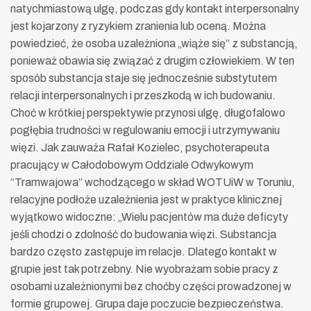
natychmiastową ulgę, podczas gdy kontakt interpersonalny
jest kojarzony z ryzykiem zranienia lub oceną. Można
powiedzieć, że osoba uzależniona „wiąże się” z substancją,
ponieważ obawia się związać z drugim człowiekiem. W ten
sposób substancja staje się jednocześnie substytutem
relacji interpersonalnych i przeszkodą w ich budowaniu.
Choć w krótkiej perspektywie przynosi ulgę, długofalowo
pogłębia trudności w regulowaniu emocji i utrzymywaniu
więzi. Jak zauważa Rafał Kozielec, psychoterapeuta
pracujący w Całodobowym Oddziale Odwykowym
“Tramwajowa” wchodzącego w skład WOTUiW w Toruniu,
relacyjne podłoże uzależnienia jest w praktyce klinicznej
wyjątkowo widoczne: „Wielu pacjentów ma duże deficyty
jeśli chodzi o zdolność do budowania więzi. Substancja
bardzo często zastępuje im relacje. Dlatego kontakt w
grupie jest tak potrzebny. Nie wyobrażam sobie pracy z
osobami uzależnionymi bez choćby części prowadzonej w
formie grupowej. Grupa daje poczucie bezpieczeństwa.