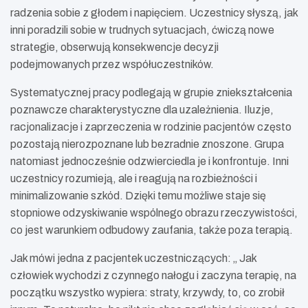
radzenia sobie z głodem i napięciem. Uczestnicy słyszą, jak
inni poradzili sobie w trudnych sytuacjach, ćwiczą nowe
strategie, obserwują konsekwencje decyzji
podejmowanych przez współuczestników.
Systematycznej pracy podlegają w grupie zniekształcenia
poznawcze charakterystyczne dla uzależnienia. Iluzje,
racjonalizacje i zaprzeczenia w rodzinie pacjentów często
pozostają nierozpoznane lub bezradnie znoszone. Grupa
natomiast jednocześnie odzwierciedla je i konfrontuje. Inni
uczestnicy rozumieją, ale i reagują na rozbieżności i
minimalizowanie szkód. Dzięki temu możliwe staje się
stopniowe odzyskiwanie wspólnego obrazu rzeczywistości,
co jest warunkiem odbudowy zaufania, także poza terapią.
Jak mówi jedna z pacjentek uczestniczących: „ Jak
człowiek wychodzi z czynnego nałogu i zaczyna terapię, na
początku wszystko wypiera: straty, krzywdy, to, co zrobił