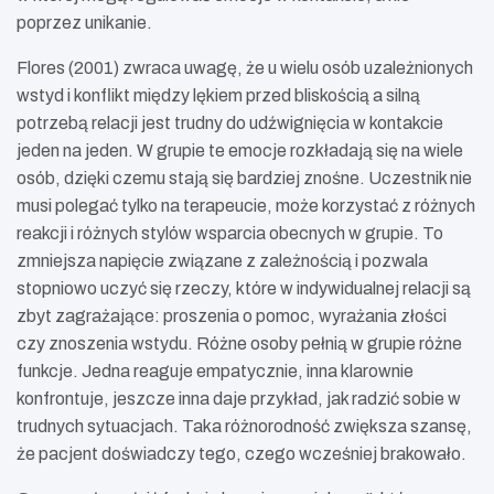
poprzez unikanie.
Flores (2001) zwraca uwagę, że u wielu osób uzależnionych
wstyd i konflikt między lękiem przed bliskością a silną
potrzebą relacji jest trudny do udźwignięcia w kontakcie
jeden na jeden. W grupie te emocje rozkładają się na wiele
osób, dzięki czemu stają się bardziej znośne. Uczestnik nie
musi polegać tylko na terapeucie, może korzystać z różnych
reakcji i różnych stylów wsparcia obecnych w grupie. To
zmniejsza napięcie związane z zależnością i pozwala
stopniowo uczyć się rzeczy, które w indywidualnej relacji są
zbyt zagrażające: proszenia o pomoc, wyrażania złości
czy znoszenia wstydu. Różne osoby pełnią w grupie różne
funkcje. Jedna reaguje empatycznie, inna klarownie
konfrontuje, jeszcze inna daje przykład, jak radzić sobie w
trudnych sytuacjach. Taka różnorodność zwiększa szansę,
że pacjent doświadczy tego, czego wcześniej brakowało.