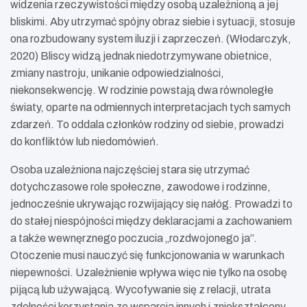
widzenia rzeczywistości między osobą uzależnioną a jej
bliskimi. Aby utrzymać spójny obraz siebie i sytuacji, stosuje
ona rozbudowany system iluzji i zaprzeczeń. (Włodarczyk,
2020) Bliscy widzą jednak niedotrzymywane obietnice,
zmiany nastroju, unikanie odpowiedzialności,
niekonsekwencję. W rodzinie powstają dwa równoległe
światy, oparte na odmiennych interpretacjach tych samych
zdarzeń. To oddala członków rodziny od siebie, prowadzi
do konfliktów lub niedomówień.
Osoba uzależniona najczęściej stara się utrzymać
dotychczasowe role społeczne, zawodowe i rodzinne,
jednocześnie ukrywając rozwijający się nałóg. Prowadzi to
do stałej niespójności między deklaracjami a zachowaniem
a także wewnęrznego poczucia „rozdwojonego ja”.
Otoczenie musi nauczyć się funkcjonowania w warunkach
niepewności. Uzależnienie wpływa więc nie tylko na osobę
pijącą lub używającą. Wycofywanie się z relacji, utrata
zdolności korzystania ze wsparcia innych i zniekształcony