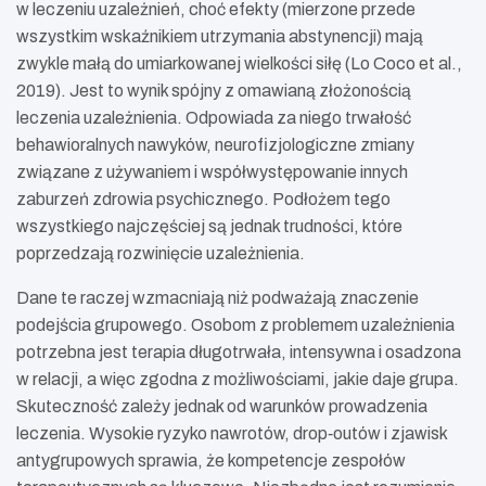
w leczeniu uzależnień, choć efekty (mierzone przede
wszystkim wskaźnikiem utrzymania abstynencji) mają
zwykle małą do umiarkowanej wielkości siłę (Lo Coco et al.,
2019). Jest to wynik spójny z omawianą złożonością
leczenia uzależnienia. Odpowiada za niego trwałość
behawioralnych nawyków, neurofizjologiczne zmiany
związane z używaniem i współwystępowanie innych
zaburzeń zdrowia psychicznego. Podłożem tego
wszystkiego najczęściej są jednak trudności, które
poprzedzają rozwinięcie uzależnienia.
Dane te raczej wzmacniają niż podważają znaczenie
podejścia grupowego. Osobom z problemem uzależnienia
potrzebna jest terapia długotrwała, intensywna i osadzona
w relacji, a więc zgodna z możliwościami, jakie daje grupa.
Skuteczność zależy jednak od warunków prowadzenia
leczenia. Wysokie ryzyko nawrotów, drop‑outów i zjawisk
antygrupowych sprawia, że kompetencje zespołów