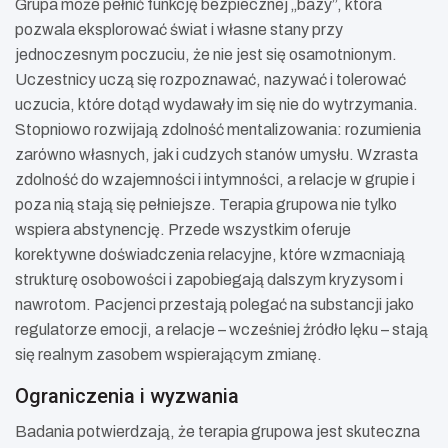
Grupa może pełnić funkcję bezpiecznej „bazy”, która
pozwala eksplorować świat i własne stany przy
jednoczesnym poczuciu, że nie jest się osamotnionym.
Uczestnicy uczą się rozpoznawać, nazywać i tolerować
uczucia, które dotąd wydawały im się nie do wytrzymania.
Stopniowo rozwijają zdolność mentalizowania: rozumienia
zarówno własnych, jak i cudzych stanów umysłu. Wzrasta
zdolność do wzajemności i intymności, a relacje w grupie i
poza nią stają się pełniejsze. Terapia grupowa nie tylko
wspiera abstynencję. Przede wszystkim oferuje
korektywne doświadczenia relacyjne, które wzmacniają
strukturę osobowości i zapobiegają dalszym kryzysom i
nawrotom. Pacjenci przestają polegać na substancji jako
regulatorze emocji, a relacje – wcześniej źródło lęku – stają
się realnym zasobem wspierającym zmianę.
Ograniczenia i wyzwania
Badania potwierdzają, że terapia grupowa jest skuteczna