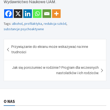
Wydawnictwo Naukowe UAM.
Tags:
alkohol
,
profilaktyka
,
redukcja szkód
,
substancje psychoaktywne
Nawigacja
Przywiązanie do ekranu może wskazywać na inne
wpisu
trudności
Jak się porozumieć w rodzinie? Program dla wczesnych
nastolatków i ich rodziców.
O NAS