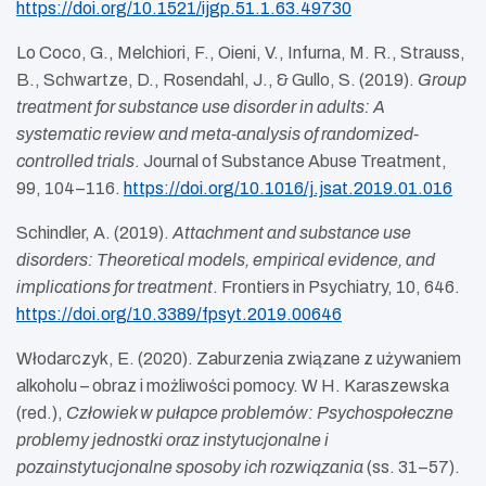
https://doi.org/10.1521/ijgp.51.1.63.49730
Lo Coco, G., Melchiori, F., Oieni, V., Infurna, M. R., Strauss,
B., Schwartze, D., Rosendahl, J., & Gullo, S. (2019).
Group
treatment for substance use disorder in adults: A
systematic review and meta-analysis of randomized-
controlled trials
. Journal of Substance Abuse Treatment,
99, 104–116.
https://doi.org/10.1016/j.jsat.2019.01.016
Schindler, A. (2019).
Attachment and substance use
disorders: Theoretical models, empirical evidence, and
implications for treatment
. Frontiers in Psychiatry, 10, 646.
https://doi.org/10.3389/fpsyt.2019.00646
Włodarczyk, E. (2020). Zaburzenia związane z używaniem
alkoholu – obraz i możliwości pomocy. W H. Karaszewska
(red.),
Człowiek w pułapce problemów: Psychospołeczne
problemy jednostki oraz instytucjonalne i
pozainstytucjonalne sposoby ich rozwiązania
(ss. 31–57).