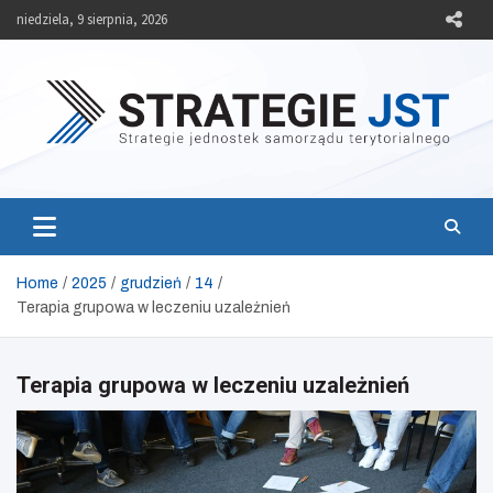
Skip
niedziela, 9 sierpnia, 2026
to
content
Strategie JST
Strategie jednostek samorządu terytorialnego
Home
2025
grudzień
14
Terapia grupowa w leczeniu uzależnień
Terapia grupowa w leczeniu uzależnień