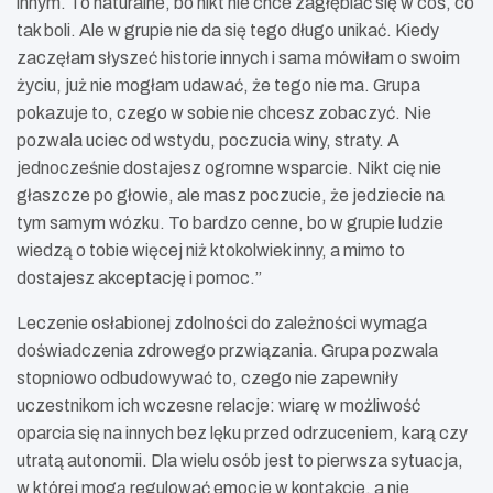
innym. To naturalne, bo nikt nie chce zagłębiać się w coś, co
tak boli. Ale w grupie nie da się tego długo unikać. Kiedy
zaczęłam słyszeć historie innych i sama mówiłam o swoim
życiu, już nie mogłam udawać, że tego nie ma. Grupa
pokazuje to, czego w sobie nie chcesz zobaczyć. Nie
pozwala uciec od wstydu, poczucia winy, straty. A
jednocześnie dostajesz ogromne wsparcie. Nikt cię nie
głaszcze po głowie, ale masz poczucie, że jedziecie na
tym samym wózku. To bardzo cenne, bo w grupie ludzie
wiedzą o tobie więcej niż ktokolwiek inny, a mimo to
dostajesz akceptację i pomoc.”
Leczenie osłabionej zdolności do zależności wymaga
doświadczenia zdrowego przwiązania. Grupa pozwala
stopniowo odbudowywać to, czego nie zapewniły
uczestnikom ich wczesne relacje: wiarę w możliwość
oparcia się na innych bez lęku przed odrzuceniem, karą czy
utratą autonomii. Dla wielu osób jest to pierwsza sytuacja,
w której mogą regulować emocje w kontakcie, a nie