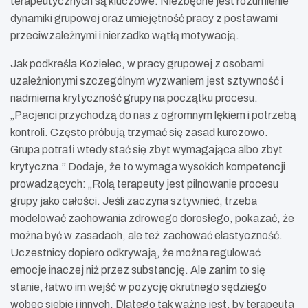
terapeutycznych są kluczowe. Niezbędne jest rozumienie
dynamiki grupowej oraz umiejętność pracy z postawami
przeciwzależnymi i nierzadko wątłą motywacją.
Jak podkreśla Kozielec, w pracy grupowej z osobami
uzależnionymi szczególnym wyzwaniem jest sztywność i
nadmierna krytyczność grupy na początku procesu.
„Pacjenci przychodzą do nas z ogromnym lękiem i potrzebą
kontroli. Często próbują trzymać się zasad kurczowo.
Grupa potrafi wtedy stać się zbyt wymagająca albo zbyt
krytyczna.” Dodaje, że to wymaga wysokich kompetencji
prowadzących: „Rolą terapeuty jest pilnowanie procesu
grupy jako całości. Jeśli zaczyna sztywnieć, trzeba
modelować zachowania zdrowego dorosłego, pokazać, że
można być w zasadach, ale też zachować elastyczność.
Uczestnicy dopiero odkrywają, że można regulować
emocje inaczej niż przez substancję. Ale zanim to się
stanie, łatwo im wejść w pozycję okrutnego sędziego
wobec siebie i innych. Dlatego tak ważne jest, by terapeuta