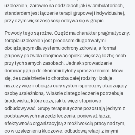
uzależnień, zarówno na oddziałach jak i w ambulatoriach,
standardem jest łączenie terapii grupowej i indywidualnej,
przy czym większość sesji odbywa się w grupie.
Powody tego są różne. Część ma charakter pragmatyczny:
terapia uzależnień jest procesem długotrwałym i
obciążającym dla systemu ochrony zdrowia, a format
grupowy pozwala obejmować opieką większą liczbę osób
przy tych samych zasobach. Jednak sprowadzanie
dominacji grup do ekonomii byłoby uproszczeniem. Mówi
się, że uzależnienie to choroba całej rodziny: izoluje,
niszczy więzi i obciąża cały system społeczny otaczający
osobę uzależnioną. Właśnie dlatego leczenie potrzebuje
środowiska, które uczy, jak te więzi stopniowo
odbudowywać. Grupy terapeutyczne pozostają jednym z
podstawowych narzędzi leczenia, ponieważ łączą
efektywność organizacyjną z możliwością pracy nad tym,
co w uzależnieniu kluczowe: odbudową relacji z innymi