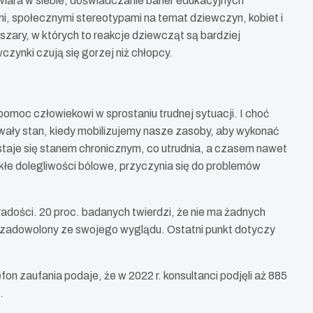
wiara w siebie, doświadczanie barier edukacyjnych
 społecznymi stereotypami na temat dziewczyn, kobiet i
szary, w których to reakcje dziewcząt są bardziej
ynki czują się gorzej niż chłopcy.
pomoc człowiekowi w sprostaniu trudnej sytuacji. I choć
trwały stan, kiedy mobilizujemy nasze zasoby, aby wykonać
staje się stanem chronicznym, co utrudnia, a czasem nawet
kłe dolegliwości bólowe, przyczynia się do problemów
 radości. 20 proc. badanych twierdzi, że nie ma żadnych
niezadowolony ze swojego wyglądu. Ostatni punkt dotyczy
n zaufania podaje, że w 2022 r. konsultanci podjęli aż 885
.