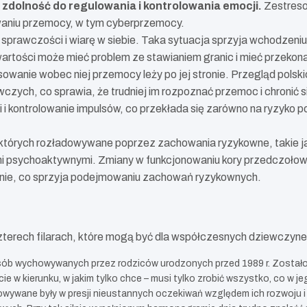
ża zdolność do regulowania i kontrolowania emocji.
Zestreso
owaniu przemocy, w tym cyberprzemocy.
sprawczości i wiarę w siebie. Taka sytuacja sprzyja wchodzeniu 
artości może mieć problem ze stawianiem granic i mieć przekona
sowanie wobec niej przemocy leży po jej stronie. Przegląd pol
wczych, co sprawia, że trudniej im rozpoznać przemoc i chronić
i i kontrolowanie impulsów, co przekłada się zarówno na ryzyko
iektórych rozładowywane poprzez zachowania ryzykowne, takie 
psychoaktywnymi. Zmiany w funkcjonowaniu kory przedczołowej
nie, co sprzyja podejmowaniu zachowań ryzykownych.
terech filarach, które mogą być dla współczesnych dziewczynek
 osób wychowywanych przez rodziców urodzonych przed 1989 r. Zostało
e w kierunku, w jakim tylko chce – musi tylko zrobić wszystko, co w j
howywane były w presji nieustannych oczekiwań względem ich rozwoju i