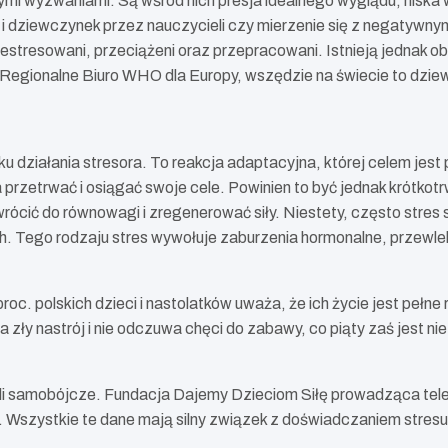
mi wyzwaniami. Są wśród nich presja idealnego wyglądu, niska 
iewczynek przez nauczycieli czy mierzenie się z negatywnymi,
estresowani, przeciążeni oraz przepracowani. Istnieją jednak ob
egionalne Biuro WHO dla Europy, wszędzie na świecie to dziewcz
u działania stresora. To reakcja adaptacyjna, której celem jest 
a przetrwać i osiągać swoje cele. Powinien to być jednak krótko
cić do równowagi i zregenerować siły. Niestety, często stres 
ych. Tego rodzaju stres wywołuje zaburzenia hormonalne, przewle
oc. polskich dzieci i nastolatków uważa, że ich życie jest pełne
a zły nastrój i nie odczuwa chęci do zabawy, co piąty zaś jest 
li samobójcze. Fundacja Dajemy Dzieciom Siłę prowadząca telefo
ów. Wszystkie te dane mają silny związek z doświadczaniem stresu