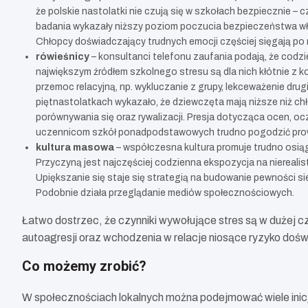
że polskie nastolatki nie czują się w szkołach bezpiecznie – 
badania wykazały niższy poziom poczucia bezpieczeństwa wła
Chłopcy doświadczający trudnych emocji częściej sięgają po
rówieśnicy
– konsultanci telefonu zaufania podają, że codzi
największym źródłem szkolnego stresu są dla nich kłótnie z 
przemoc relacyjną, np. wykluczanie z grupy, lekceważenie dru
piętnastolatkach wykazało, że dziewczęta mają niższe niż ch
porównywania się oraz rywalizacji. Presja dotycząca ocen, oc
uczennicom szkół ponadpodstawowych trudno pogodzić prowa
kultura masowa
– współczesna kultura promuje trudno osiąg
Przyczyną jest najczęściej codzienna ekspozycja na nierealisty
Upiększanie się staje się strategią na budowanie pewności s
Podobnie działa przeglądanie mediów społecznościowych.
Łatwo dostrzec, że czynniki wywołujące stres są w dużej 
autoagresji oraz wchodzenia w relacje niosące ryzyko doś
Co możemy zrobić?
W społecznościach lokalnych można podejmować wiele inicj