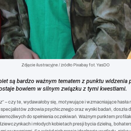
Zdjęcie ilustracyjne / źródło Pixabay fot. YasDO
biet są bardzo ważnym tematem z punktu widzenia 
ostaje bowiem w silnym związku z tymi kwestiami.
sz
” – czy te, wydawałoby się, motywujące i wzmacniające hasła 
specjalistów zdrowia psychicznego oraz wyniki badań, doszła d
niemożliwych do spełnienia oczekiwań
.
Ważnym punktem profilakt
 dziewczynkach i młodych kobietach presji bycia dzielną, bohate