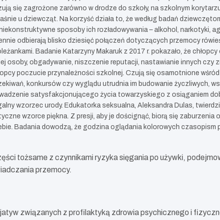
czują się zagrożone zarówno w drodze do szkoły, na szkolnym korytarzu,
śnie u dziewcząt. Na korzyść działa to, że według badań dziewczętom
 niekonstruktywne sposoby ich rozładowywania – alkohol, narkotyki, 
ennie odbierają blisko dziesięć połączeń dotyczących przemocy rówieśn
koleżankami. Badanie Katarzyny Makaruk z 2017 r. pokazało, że chłopc
giej osoby, obgadywanie, niszczenie reputacji, nastawianie innych cz
łopcy poczucie przynależności szkolnej. Czują się osamotnione wśród 
zekiwań, konkursów czy wyglądu utrudnia im budowanie życzliwych, wspi
dzenie satysfakcjonującego życia towarzyskiego z osiąganiem dobry
alny wzorzec urody. Edukatorka seksualna, Aleksandra Dulas, twierdzi
czne wzorce piękna. Z presji, aby je doścignąć, biorą się zaburzenia o
iebie. Badania dowodzą, że godzina oglądania kolorowych czasopism p
części tożsame z czynnikami ryzyka sięgania po używki, podejm
wiadczania przemocy.
atyw związanych z profilaktyką zdrowia psychicznego i fizyczn