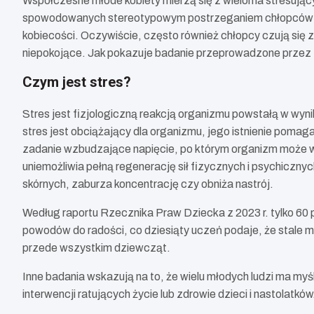
Współczesne młode kobiety mierzą się z wieloma stresujący
spowodowanych stereotypowym postrzeganiem chłopców i dz
kobiecości. Oczywiście, często również chłopcy czują się z
niepokojące. Jak pokazuje badanie przeprowadzone przez R
Czym jest stres?
Stres jest fizjologiczną reakcją organizmu powstałą w wynik
stres jest obciążający dla organizmu, jego istnienie pomag
zadanie wzbudzające napięcie, po którym organizm może wró
uniemożliwia pełną regenerację sił fizycznych i psychiczn
skórnych, zaburza koncentrację czy obniża nastrój.
Według raportu Rzecznika Praw Dziecka z 2023 r. tylko 60 pr
powodów do radości, co dziesiąty uczeń podaje, że stale m
przede wszystkim dziewcząt.
Inne badania wskazują na to, że wielu młodych ludzi ma myś
interwencji ratujących życie lub zdrowie dzieci i nastolatk