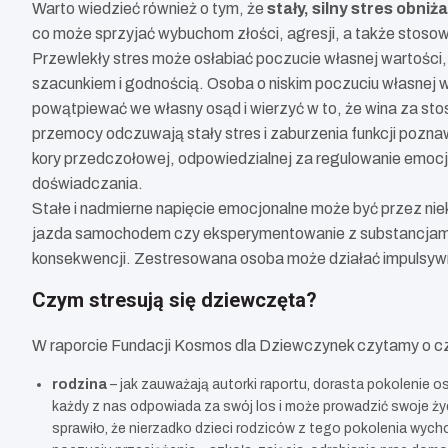
Warto wiedzieć również o tym, że
stały, silny stres obni
co może sprzyjać wybuchom złości, agresji, a także stos
Przewlekły stres może osłabiać poczucie własnej wartości, 
szacunkiem i godnością. Osoba o niskim poczuciu własnej w
powątpiewać we własny osąd i wierzyć w to, że wina za sto
przemocy odczuwają stały stres i zaburzenia funkcji pozna
kory przedczołowej, odpowiedzialnej za regulowanie emocj
doświadczania.
Stałe i nadmierne napięcie emocjonalne może być przez n
jazda samochodem czy eksperymentowanie z substancjami 
konsekwencji. Zestresowana osoba może działać impulsyw
Czym stresują się dziewczęta?
W raporcie Fundacji Kosmos dla Dziewczynek czytamy o cz
rodzina
– jak zauważają autorki raportu, dorasta pokolenie
każdy z nas odpowiada za swój los i może prowadzić swoje życi
sprawiło, że nierzadko dzieci rodziców z tego pokolenia wyc