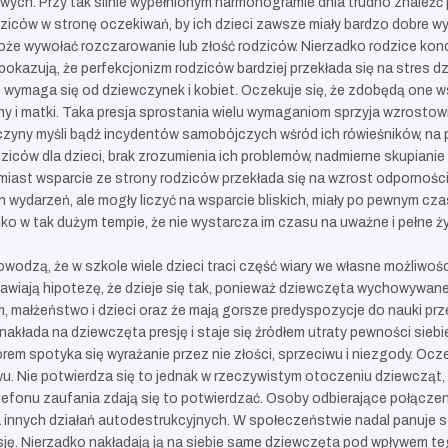
mowych. Przy tak silnie wypełnionym harmonogramie dnia trudno znaleź
ziców w stronę oczekiwań, by ich dzieci zawsze miały bardzo dobre wyn
że wywołać rozczarowanie lub złość rodziców. Nierzadko rodzice konce
okazują, że perfekcjonizm rodziców bardziej przekłada się na stres d
e wymaga się od dziewczynek i kobiet. Oczekuje się, że zdobędą one 
ny i matki. Taka presja sprostania wielu wymaganiom sprzyja wzrosto
zyny myśli bądź incydentów samobójczych wśród ich rówieśników, na pi
dziców dla dzieci, brak zrozumienia ich problemów, nadmierne skupianie
omiast wsparcie ze strony rodziców przekłada się na wzrost odporno
h wydarzeń, ale mogły liczyć na wsparcie bliskich, miały po pewnym cz
ko w tak dużym tempie, że nie wystarcza im czasu na uważne i pełne ż
odzą, że w szkole wiele dzieci traci część wiary we własne możliwośc
wiają hipotezę, że dzieje się tak, ponieważ dziewczęta wychowywane 
m, małżeństwo i dzieci oraz że mają gorsze predyspozycje do nauki prze
akłada na dziewczęta presję i staje się źródłem utraty pewności siebi
spotyka się wyrażanie przez nie złości, sprzeciwu i niezgody. Oczekuje
wu. Nie potwierdza się to jednak w rzeczywistym otoczeniu dziewcząt
efonu zaufania zdają się to potwierdzać. Osoby odbierające połączeni
 innych działań autodestrukcyjnych. W społeczeństwie nadal panuje s
sję. Nierzadko nakładają ją na siebie same dziewczęta pod wpływem 