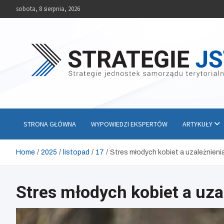
Skip
sobota, 8 sierpnia, 2026
to
content
Strategie JST
Strategie jednostek samorządu terytorialnego
STRONA GŁÓWNA
WYPOWIEDZI EKSPERTÓW
ARTYKUŁY
Home
2025
listopad
17
Stres młodych kobiet a uzależnien
Stres młodych kobiet a uz