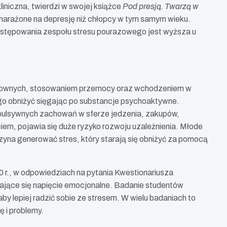
iniczna, twierdzi w swojej książce
Pod presją. Twarzą w
j narażone na depresję niż chłopcy w tym samym wieku.
występowania zespołu stresu pourazowego jest wyższa u
ykownych, stosowaniem przemocy oraz wchodzeniem w
ę go obniżyć sięgając po substancje psychoaktywne.
mpulsywnych zachowań w sferze jedzenia, zakupów,
ciem, pojawia się duże ryzyko rozwoju uzależnienia. Młode
zyna generować stres, który starają się obniżyć za pomocą
r., w odpowiedziach na pytania Kwestionariusza
iające się napięcie emocjonalne. Badanie studentów
by lepiej radzić sobie ze stresem. W wielu badaniach to
 i problemy.