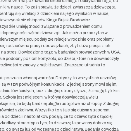
ć przestrzeń na poznawanie siebie samego i odkrywanie tego, co
iki w nauce. To zaś sprawia, że dzieci, zwłaszcza dziewczęta,
ntrują się w relacji z dzieckiem na jego wynikach w nauce,
ziewczynek niż chłopców. Kinga Bujak-Brodowicz,
wszystkie umiejętności związane z prowadzeniem domu,
wi depresyjności wśród dziewcząt. Jak można przeczytać w
erwszym miejscu podały złe relacje w rodzinie oraz problemy
 się rodziców na pracy i obowiązkach, zbyt duża presja z ich
ści na stres. Dowiedziono tego w badaniach prowadzonych w USA.
asie podobny poziom kortyzolu, co dzieci, które nie doświadczyły
yczliwości rozmowy z najbliższymi. Znacząco utrudnia to
i i poczucie własnej wartości. Dotyczy to wszystkich uczniów,
są w tzw. podwójnym komunikacie. Z jednej strony mówi się im,
dmiotów ścisłych, lecz z drugiej strony słyszą, że mogą być, kim
e. Szkoła jest miejscem, w którym doświadczają wielu
 się, że będą bardziej uległe i ustępliwe niż chłopcy. Z drugiej
, również szkolnym. Wszystko to staje się dużym stresorem.
a od dzieci i nastolatków podają, że to dziewczęta częściej
zkodliwy stereotyp o tym, że dziewczęta powinny dobrze się
tego, co słyszą już od wczesnego dzieciństwa. Badania dowodzą,