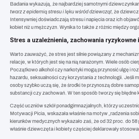
Badania wykazują, że najbardziej samotnymi dziewczynkami 
twarz z epidemią stresu i lęku wśród dziewcząt,
że dziewczę
Intensywniej doświadczają stresu i napięcia oraz ich obj
kobiet niż u mężczyzn. Wynika to także z różnic między org
Stres a uzależnienia, zachowania ryzykowne 
Warto zauważyć, że stres jest silnie powiązany z mech
relacje, w których jest się na nią narażonym. Wiele osób c
Początkowo alkohol czy narkotyki mogą przynosić ulgę i 
hazardu, seksualności czy korzystania z technologii. Jeśli
osoby szybko uczą się, że środki te przynoszą dobre samop
substancji czy zachowań. W ten sposób tworzy się błędne k
Część uczniów szkół ponadgimnazjalnych, którzy uczestni
Motywacji Picia, wskazała właśnie na motyw „radzenia sobi
kierunków medycznych wykazało zaś, że od 32 proc. do 58 pr
właśnie dziewczęta i kobiety częściej deklarowały stosowa