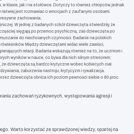
 w klasie, jak i na stołówce. Dotyczy to również chłopców, jednak
 łatwiej jest rozmawiać o emocjach z zaufanymi osobami.
agresywne zachowania;
iczej. W jednej z badanych szkół dziewczęta stwierdziły, że
y częściej sięgają po przemoc psychiczną, zaś dziewczęta po
y zmuszanie do niechcianych czynności. Badanie na polskich
rówieśników. Między dziewczętami widać wiele zawiści,
erających relacji. Badania wskazują również na to, że uczniom i
ch wyników w nauce, co bywa dla nich silnym stresorem;
, że dziewczęta są bardzo krytyczne wobec kobiecych ciał.
dżywiania, zaburzenia nastroju, krytycyzm i rywalizacja.
rzez dziewczęta obniża ich poziom pewności siebie o 80 proc.
owania zachowań ryzykownych, występowania agresji i
ego. Warto korzystać ze sprawdzonej wiedzy, opartej na