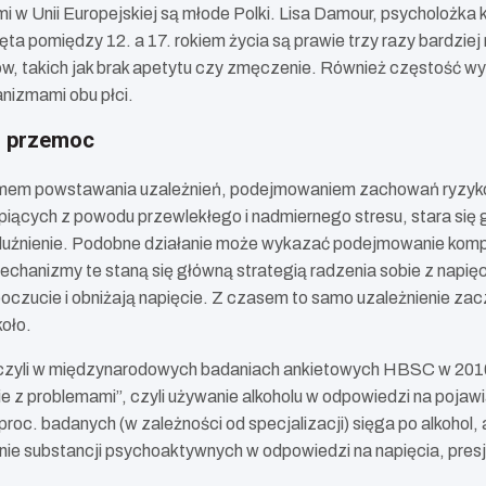
w Unii Europejskiej są młode Polki. Lisa Damour, psycholożka kl
ta pomiędzy 12. a 17. rokiem życia są prawie trzy razy bardzie
awów, takich jak brak apetytu czy zmęczenie. Również częstość 
anizmami obu płci.
i przemoc
anizmem powstawania uzależnień, podejmowaniem zachowań ryz
ierpiących z powodu przewlekłego i nadmiernego stresu, stara si
rozluźnienie. Podobne działanie może wykazać podejmowanie ko
 mechanizmy te staną się główną strategią radzenia sobie z napię
oczucie i obniżają napięcie. Z czasem to samo uzależnienie zac
oło.
czyli w międzynarodowych badaniach ankietowych HBSC w 2010 
e z problemami”, czyli używanie alkoholu w odpowiedzi na pojaw
oc. badanych (w zależności od specjalizacji) sięga po alkohol, a
nie substancji psychoaktywnych w odpowiedzi na napięcia, presję