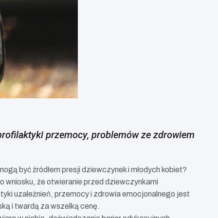
profilaktyki przemocy, problemów ze zdrowiem
mogą być źródłem presji dziewczynek i młodych kobiet?
o wniosku, że otwieranie przed dziewczynkami
yki uzależnień, przemocy i zdrowia emocjonalnego jest
rską i twardą za wszelką cenę.