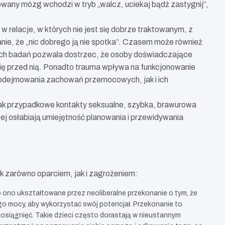
wany mózg wchodzi w tryb „walcz, uciekaj bądź zastygnij”,
w relacje, w których nie jest się dobrze traktowanym, z
nie, że „nic dobrego ją nie spotka”. Czasem może również
skich badań pozwala dostrzec, że osoby doświadczające
 się przed nią. Ponadto trauma wpływa na funkcjonowanie
 podejmowania zachowań przemocowych, jak i ich
jak przypadkowe kontakty seksualne, szybka, brawurowa
 osłabiają umiejętność planowania i przewidywania
 zarówno oparciem, jak i zagrożeniem:
 ono ukształtowane przez neoliberalne przekonanie o tym, że
ego mocy, aby wykorzystać swój potencjał. Przekonanie to
 osiągnięć. Takie dzieci często dorastają w nieustannym