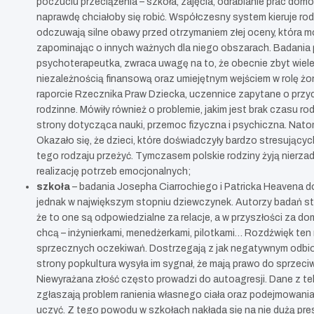
poczuciu przeciążenia – szkoła, zajęcia, odrabianie prac do
naprawdę chciałoby się robić. Współczesny system kieruje rod
odczuwają silne obawy przed otrzymaniem złej oceny, która mo
zapominając o innych ważnych dla niego obszarach. Badania p
psychoterapeutka, zwraca uwagę na to, że obecnie zbyt wiel
niezależnością finansową oraz umiejętnym wejściem w rolę żo
raporcie Rzecznika Praw Dziecka, uczennice zapytane o przyc
rodzinne. Mówiły również o problemie, jakim jest brak czasu ro
strony dotycząca nauki, przemoc fizyczna i psychiczna. Nat
Okazało się, że dzieci, które doświadczyły bardzo stresującyc
tego rodzaju przeżyć. Tymczasem polskie rodziny żyją nierzad
realizację potrzeb emocjonalnych;
szkoła
– badania Josepha Ciarrochiego i Patricka Heavena dow
jednak w największym stopniu dziewczynek. Autorzy badań sta
że to one są odpowiedzialne za relacje, a w przyszłości za do
chcą – inżynierkami, menedżerkami, pilotkami… Rozdźwięk ten n
sprzecznych oczekiwań. Dostrzegają z jak negatywnym odbiorem 
strony popkultura wysyła im sygnał, że mają prawo do sprzeci
Niewyrażana złość często prowadzi do autoagresji. Dane z tel
zgłaszają problem ranienia własnego ciała oraz podejmowania
uczyć. Z tego powodu w szkołach nakłada się na nie dużą pre