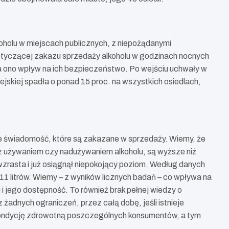
lkoholu w miejscach publicznych, z niepożądanymi
dotyczącej zakazu sprzedaży alkoholu w godzinach nocnych
a ono wpływ na ich bezpieczeństwo. Po wejściu uchwały w
ejskiej spadła o ponad 15 proc. na wszystkich osiedlach,
ce świadomość, które są zakazane w sprzedaży. Wiemy, że
 z używaniem czy nadużywaniem alkoholu, są wyższe niż
zrasta i już osiągnął niepokojący poziom. Według danych
1 litrów. Wiemy – z wyników licznych badań – co wpływa na
u i jego dostępność. To również brak pełnej wiedzy o
żadnych ograniczeń, przez całą dobę, jeśli istnieje
na kondycję zdrowotną poszczególnych konsumentów, a tym