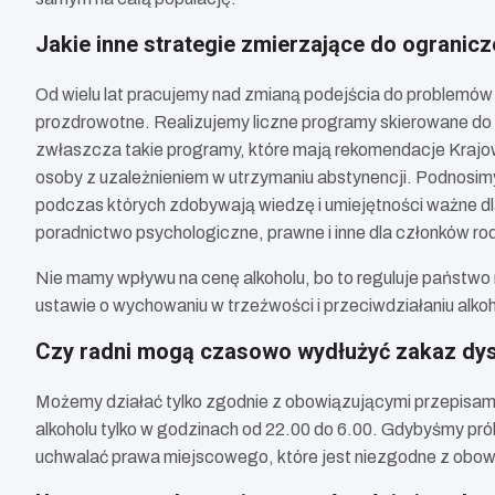
Jakie inne strategie zmierzające do ogranic
Od wielu lat pracujemy nad zmianą podejścia do problemów
prozdrowotne. Realizujemy liczne programy skierowane do
zwłaszcza takie programy, które mają rekomendacje Krajow
osoby z uzależnieniem w utrzymaniu abstynencji. Podnosim
podczas których zdobywają wiedzę i umiejętności ważne d
poradnictwo psychologiczne, prawne i inne dla członków ro
Nie mamy wpływu na cenę alkoholu, bo to reguluje państwo 
ustawie o wychowaniu w trzeźwości i przeciwdziałaniu alko
Czy radni mogą czasowo wydłużyć zakaz dyst
Możemy działać tylko zgodnie z obowiązującymi przepisami
alkoholu tylko w godzinach od 22.00 do 6.00. Gdybyśmy pró
uchwalać prawa miejscowego, które jest niezgodne z obo