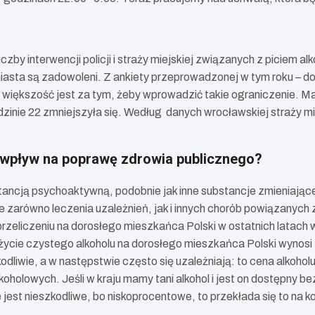
by interwencji policji i straży miejskiej związanych z piciem a
iasta są zadowoleni. Z ankiety przeprowadzonej w tym roku – 
większość jest za tym, żeby wprowadzić takie ograniczenie. M
zinie 22 zmniejszyła się. Według danych wrocławskiej straży mi
 wpływ na poprawę zdrowia publicznego?
stancją psychoaktywną, podobnie jak inne substancje zmieniają
 zarówno leczenia uzależnień, jak i innych chorób powiązanych
zeliczeniu na dorosłego mieszkańca Polski w ostatnich latach w
ycie czystego alkoholu na dorosłego mieszkańca Polski wynosi 1
zkodliwie, a w następstwie często się uzależniają: to cena alkohol
olowych. Jeśli w kraju mamy tani alkohol i jest on dostępny bez 
e jest nieszkodliwe, bo niskoprocentowe, to przekłada się to 