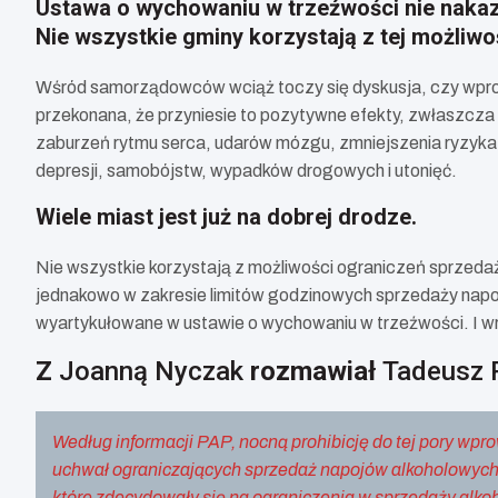
Ustawa o wychowaniu w trzeźwości nie nakaz
Nie wszystkie gminy korzystają z tej możliwo
Wśród samorządowców wciąż toczy się dyskusja, czy wprowa
przekonana, że przyniesie to pozytywne efekty, zwłaszcza
zaburzeń rytmu serca, udarów mózgu, zmniejszenia ryzyka n
depresji, samobójstw, wypadków drogowych i utonięć.
Wiele miast jest już na dobrej drodze.
Nie wszystkie korzystają z możliwości ograniczeń sprzeda
jednakowo w zakresie limitów godzinowych sprzedaży napo
wyartykułowane w ustawie o wychowaniu w trzeźwości. I wr
Z
Joanną Nyczak
rozmawiał
Tadeusz 
Według informacji PAP, nocną prohibicję do tej pory wp
uchwał ograniczających sprzedaż napojów alkoholowych
które zdecydowały się na ograniczenia w sprzedaży alko