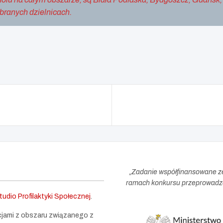
branych dzielnicach.
„
Zadanie współfinansowane z
ramach konkursu przeprowadzo
udio Profilaktyki Społecznej
.
cjami z obszaru związanego z