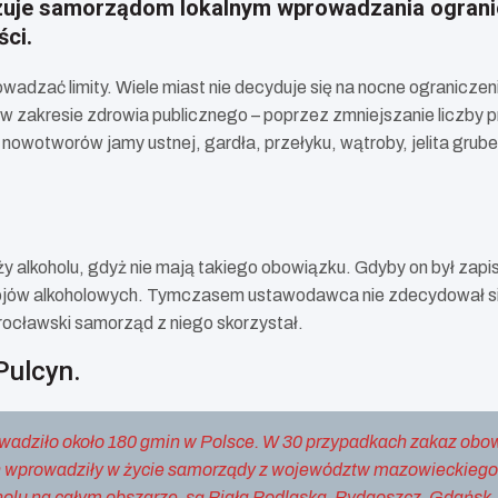
uje samorządom lokalnym wprowadzania ogranicz
ści.
dzać limity. Wiele miast nie decyduje się na nocne ogranicze
 w zakresie zdrowia publicznego – poprzez zmniejszanie liczby 
owotworów jamy ustnej, gardła, przełyku, wątroby, jelita grube
ży alkoholu, gdyż nie mają takiego obowiązku. Gdyby on był za
jów alkoholowych. Tymczasem ustawodawca nie zdecydował się 
ocławski samorząd z niego skorzystał.
Pulcyn.
rowadziło około 180 gmin w Polsce. W 30 przypadkach zakaz obo
 wprowadziły w życie samorządy z województw mazowieckiego, 
holu na całym obszarze, są Biała Podlaska, Bydgoszcz, Gdańsk,