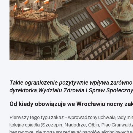
Takie ograniczenie pozytywnie wpływa zarówno
dyrektorka Wydziału Zdrowia i Spraw Społeczn
Od kiedy obowiązuje we Wrocławiu nocny za
Pierwszy tego typu zakaz – wprowadzony uchwałą rady miejs
kolejne osiedla (Szczepin, Nadodrze, Ołbin, Plac Grunwald
benzynowe, nie mogą sprzedawać napojów alkoholowych w g