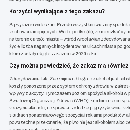
Korzyści wynikające z tego zakazu?
Są wyraźnie widoczne. Przede wszystkim widzimy spadek licz
zachowaniami pijących. Warto podkreślić, że mieszkańcy m
na terenie całego miasta – wśród wrocławian zdecydowana 
życie liczba nagannych incydentów na ulicach miasta po god
które zostały objęte zakazem w 2024 roku.
Czy można powiedzieć, że zakaz ma również
Zdecydowanie tak. Zacznijmy od tego, że alkohol jest sub
koszty ponoszone przez system ochrony zdrowia w zakresie
wpływy z akcyzy. Tymczasem poziom spożycia alkoholu w pr
Światowej Organizacji Zdrowia (WHO), średnie roczne spoż
spożycie alkoholu, co sprawia, że ludzie piją ryzykownie i s
skutkach ponadmiarowego spożycia i reklama produktów alkoh
powszechne przekonanie, że piwo nie jest alkoholem albo ż
samym na całą populację.