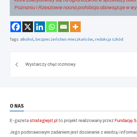
Poznaniu i Rzeszowie nocna prohibicja obowiązuje w wy
Tags:
alkohol
,
bezpieczeństwo mieszkańców
,
redukcja szkód
Nawigacja
Wystarczy chęć rozmowy
wpisu
O NAS
E-gazeta
strategiejst.pl
to projekt realizowany przez
Fundację St
Jego podstawowym zadaniem jest docieranie z wiedzą i informa