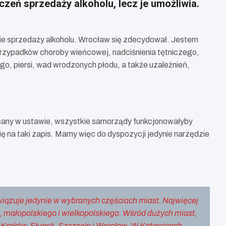
eń sprzedaży alkoholu, lecz je umożliwia.
nie sprzedaży alkoholu. Wrocław się zdecydował. Jestem
przypadków choroby wieńcowej, nadciśnienia tętniczego,
go, piersi, wad wrodzonych płodu, a także uzależnień,
pisany w ustawie, wszystkie samorządy funkcjonowałyby
na taki zapis. Mamy więc do dyspozycji jedynie narzędzie
wiązuje jedynie w wybranych częściach miast. Najwięcej
małopolskiego i wielkopolskiego. Wśród dużych miast,
 Kraków, Słupsk, Szczecin i Wrocław. W Katowicach,