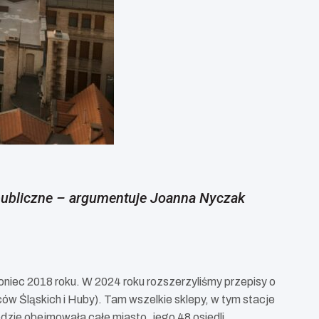
 publiczne – argumentuje Joanna Nyczak
oniec 2018 roku. W 2024 roku rozszerzyliśmy przepisy o
ów Śląskich i Huby). Tam wszelkie sklepy, w tym stacje
ie obejmowała całe miasto, jego 48 osiedli.