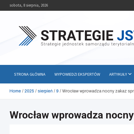
Skip
sobota, 8 sierpnia, 2026
to
content
Strategie JST
Strategie jednostek samorządu terytorialnego
STRONA GŁÓWNA
WYPOWIEDZI EKSPERTÓW
ARTYKUŁY
Home
2025
sierpień
9
Wrocław wprowadza nocny zakaz spr
Wrocław wprowadza nocny 