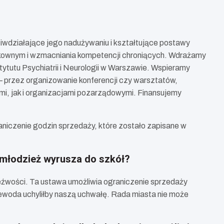
iwdziałające jego nadużywaniu i kształtujące postawy
zykownym i wzmacniania kompetencji chroniących. Wdrażamy
tutu Psychiatrii i Neurologii w Warszawie. Wspieramy
– przez organizowanie konferencji czy warsztatów,
i, jak i organizacjami pozarządowymi. Finansujemy
aniczenie godzin sprzedaży, które zostało zapisane w
 młodzież wyrusza do szkół?
eźwości. Ta ustawa umożliwia ograniczenie sprzedaży
jewoda uchyliłby naszą uchwałę. Rada miasta nie może