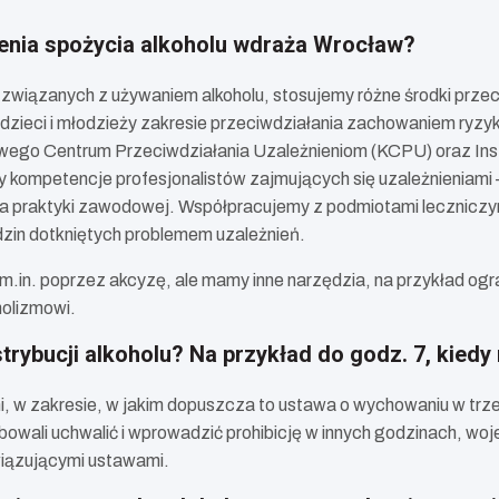
zenia spożycia alkoholu wdraża Wrocław?
 związanych z używaniem alkoholu, stosujemy różne środki przec
 dzieci i młodzieży zakresie przeciwdziałania zachowaniem ry
ego Centrum Przeciwdziałania Uzależnieniom (KCPU) oraz Insty
y kompetencje profesjonalistów zajmujących się uzależnieniami 
la praktyki zawodowej. Współpracujemy z podmiotami leczniczym
dzin dotkniętych problemem uzależnień.
m.in. poprzez akcyzę, ale mamy inne narzędzia, na przykład ogr
holizmowi.
rybucji alkoholu? Na przykład do godz. 7, kiedy
, w zakresie, w jakim dopuszcza to ustawa o wychowaniu w trz
bowali uchwalić i wprowadzić prohibicję w innych godzinach, wo
wiązującymi ustawami.