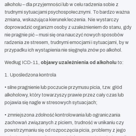
alkoholu – dla przyjemności lub w celu radzenia sobie z
trudnymi sytuacjami psychospołecznymi. To bardzo ważna
zmiana, wskazująca kierunek leczenia. Nie wystarczy
doprowadzić organizm osoby z uzależnieniem do stanu, gdy
nie pragnie pić – musi się ona nauczyć nowych sposobów
radzenia ze stresem, trudnymi emocjami i sytuacjami, by w
przypadku ich wystąpienia nie sięgnęła znów po alkohol.
Według ICD-11,
objawy uzależnienia od alkoholu
to:
1. Upośledzona kontrola
• silne pragnienie lub poczucie przymusu picia, tzw. głód
alkoholowy, który towarzyszy prawie przez cały czas lub
pojawia się nagle w stresowych sytuacjach;
• zmniejszona zdolność kontrolowania lub ograniczania
zachowań związanych z piciem, trudność w unikaniu czy
powstrzymaniu się od rozpoczęcia picia, problemy z jego