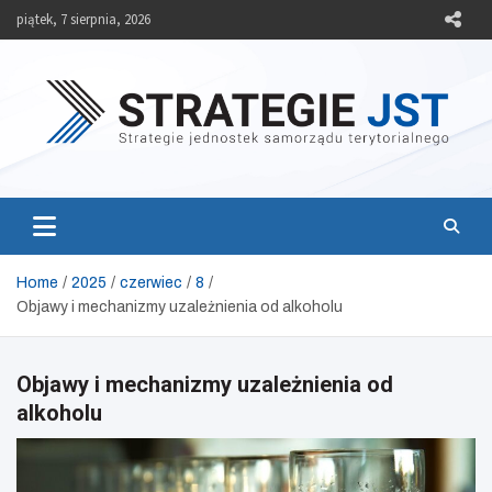
Skip
piątek, 7 sierpnia, 2026
to
content
Strategie JST
Strategie jednostek samorządu terytorialnego
Home
2025
czerwiec
8
Objawy i mechanizmy uzależnienia od alkoholu
Objawy i mechanizmy uzależnienia od
alkoholu