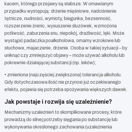
kacem, którego przejawy są słabsze. W omawianym
przypadku występują: drżenie mięśniowe, nadciśnienie
tętnicze, nudności, wymioty, biegunka, bezsenność,
rozszerzenie źrenic, wysuszenie śluzówek, wzmożona
potliwość, zaburzenia snu, niepokój, drażliwość, lęki. Może
wystąpić padaczka poalkoholowa, omamy wzrokowe lub
słuchowe, majaczenie, drżenie. Osoba w takiej sytuacji – by
uniknąć czy zmniejszyć objawy – może używać alkoholu lub
pokrewnie działającej substancji (np. leków);
• zmieniona (najczęściej zwiększona) tolerancja alkoholu.
Gdy dotychczasowa ilość nie przynosi już oczekiwanego
efektu, pojawia się potrzeba spożywania większych dawek.
Jak powstaje i rozwija się uzależnienie?
Mechanizmy uzależnień to skomplikowane procesy, które
prowadzą do silnej potrzeby sięgania po substancję lub
wykonywania określonego zachowania (uzależnienia