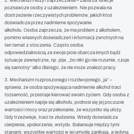
2. Mechanizm iluzji i zaprzeczania – zaburza funkcje
poznawcze osoby z uzależnieniem. Nie pozwala na
dostrzeżenie rzeczywistych problemów, jakich ktoś
doświadcza przez nadmierne spożywanie
alkoholu. Osoba zaprzecza, że ma problem z alkoholem,
pomimo własnych doświadczeń i informacji zwrotnych na
ten temat z otoczenia. Często osoba
odpowiedzialnością za swoje picie obarcza innych bądź
sytuacje zewnętrzne, np. pije, „bo nikt go nie rozumie, czuje
się samotny” albo dlatego, że nie może znaleźć pracy.
3. Mechanizm rozproszonego i rozdwojonego „ja” –
sprawia, że osoba spożywająca nadmiernie alkohol traci
tożsamość, przestaje kierować swoim życiem. Gdy osoba z
uzależnieniem napije się alkoholu, podnosi się jej poczucie
wartości i mocy oraz przekonanie, że wszystko się ułoży.
Gdy trzeźwieje, traci te złudzenia. Wtedy doświadcza
cierpienia, upokorzenia, wstydu. Balansuje między tymi
stanami, wszystkie wartości w jej umyśle zanikają, a jedyną