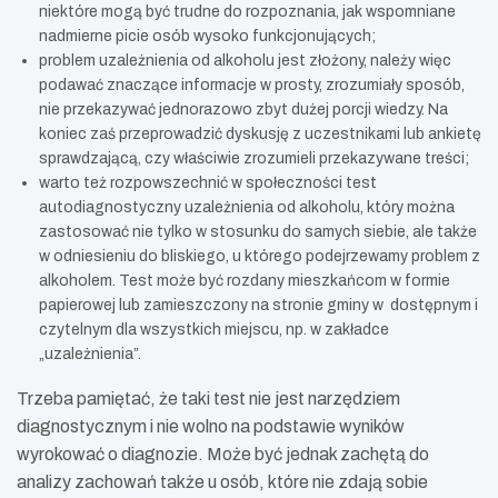
niektóre mogą być trudne do rozpoznania, jak wspomniane
nadmierne picie osób wysoko funkcjonujących;
problem uzależnienia od alkoholu jest złożony, należy więc
podawać znaczące informacje w prosty, zrozumiały sposób,
nie przekazywać jednorazowo zbyt dużej porcji wiedzy. Na
koniec zaś przeprowadzić dyskusję z uczestnikami lub ankietę
sprawdzającą, czy właściwie zrozumieli przekazywane treści;
warto też rozpowszechnić w społeczności test
autodiagnostyczny uzależnienia od alkoholu, który można
zastosować nie tylko w stosunku do samych siebie, ale także
w odniesieniu do bliskiego, u którego podejrzewamy problem z
alkoholem. Test może być rozdany mieszkańcom w formie
papierowej lub zamieszczony na stronie gminy w dostępnym i
czytelnym dla wszystkich miejscu, np. w zakładce
„uzależnienia”.
Trzeba pamiętać, że taki test nie jest narzędziem
diagnostycznym i nie wolno na podstawie wyników
wyrokować o diagnozie. Może być jednak zachętą do
analizy zachowań także u osób, które nie zdają sobie