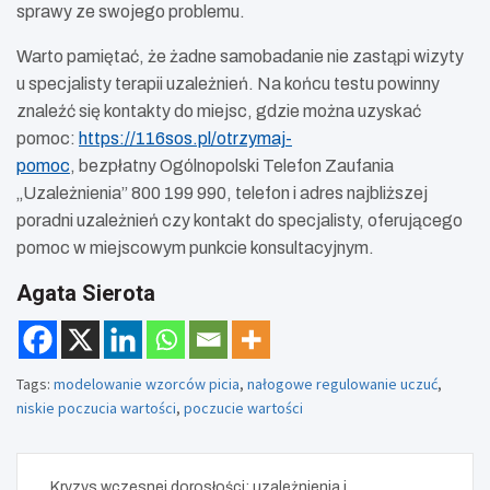
sprawy ze swojego problemu.
Warto pamiętać, że żadne samobadanie nie zastąpi wizyty
u specjalisty terapii uzależnień. Na końcu testu powinny
znaleźć się kontakty do miejsc, gdzie można uzyskać
pomoc:
https://116sos.pl/otrzymaj-
pomoc
, bezpłatny Ogólnopolski Telefon Zaufania
„Uzależnienia” 800 199 990, telefon i adres najbliższej
poradni uzależnień czy kontakt do specjalisty, oferującego
pomoc w miejscowym punkcie konsultacyjnym.
Agata Sierota
Tags:
modelowanie wzorców picia
,
nałogowe regulowanie uczuć
,
niskie poczucia wartości
,
poczucie wartości
Nawigacja
Kryzys wczesnej dorosłości: uzależnienia i