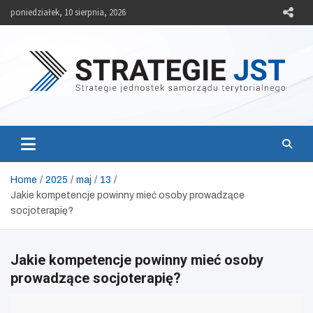
Skip
poniedziałek, 10 sierpnia, 2026
to
content
Strategie JST
Strategie jednostek samorządu terytorialnego
Home
2025
maj
13
Jakie kompetencje powinny mieć osoby prowadzące
socjoterapię?
Jakie kompetencje powinny mieć osoby
prowadzące socjoterapię?