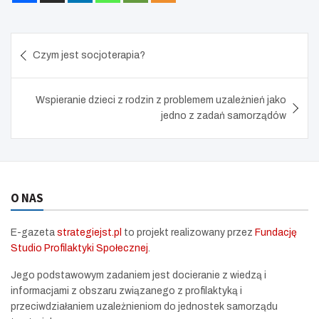
r
e
Nawigacja
e
Czym jest socjoterapia?
n
wpisu
Wspieranie dzieci z rodzin z problemem uzależnień jako
jedno z zadań samorządów
O NAS
E-gazeta
strategiejst.pl
to projekt realizowany przez
Fundację
Studio Profilaktyki Społecznej
.
Jego podstawowym zadaniem jest docieranie z wiedzą i
informacjami z obszaru związanego z profilaktyką i
przeciwdziałaniem uzależnieniom do jednostek samorządu