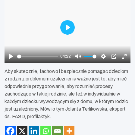
P
l
a
y
04:22
P
M
S
P
E
l
u
e
I
n
Aby skutecznie, fachowo i bezpiecznie pomagać dzieciom
a
t
t
P
t
z rodzin z problemem uzależnienia ważne jest to, aby mieć
y
e
t
e
odpowiednie przygotowanie, aby rozumieć procesy
i
r
zachodzące w takiej rodzinie, ale też w indywidualnie w
n
f
każdym dziecku wywodzącym się z domu, w którym rodzic
g
u
jest uzależniony. Mówi o tym Jolanta Terlikowska, ekspert
s
l
ds. FASD, profilaktyk.
l
s
c