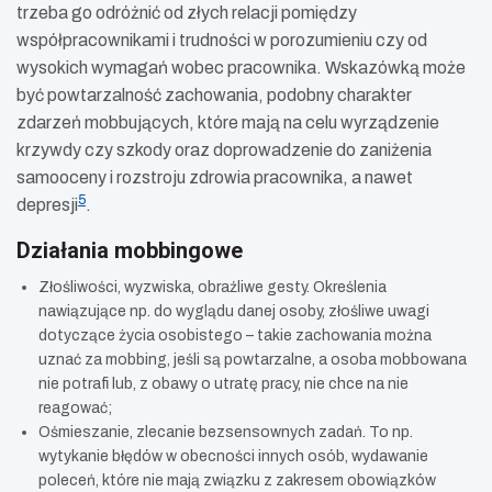
trzeba go odróżnić od złych relacji pomiędzy
współpracownikami i trudności w porozumieniu czy od
wysokich wymagań wobec pracownika. Wskazówką może
być powtarzalność zachowania, podobny charakter
zdarzeń mobbujących, które mają na celu wyrządzenie
krzywdy czy szkody oraz doprowadzenie do zaniżenia
samooceny i rozstroju zdrowia pracownika, a nawet
5
depresji
.
Działania mobbingowe
Złośliwości, wyzwiska, obraźliwe gesty. Określenia
nawiązujące np. do wyglądu danej osoby, złośliwe uwagi
dotyczące życia osobistego – takie zachowania można
uznać za mobbing, jeśli są powtarzalne, a osoba mobbowana
nie potrafi lub, z obawy o utratę pracy, nie chce na nie
reagować;
Ośmieszanie, zlecanie bezsensownych zadań. To np.
wytykanie błędów w obecności innych osób, wydawanie
poleceń, które nie mają związku z zakresem obowiązków