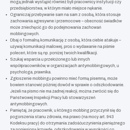
mogą jednak wystąpić również byli pracownicy instytucji czy
przedsiębiorstwa, w którym miało miejsce nękanie.
Ograniczaj przebywanie sam na sam z osobą, która stosuje
zachowania agresywne i przemocowe – obecność świadków
może zniechęcić go do podejmowania zachowań
mobbingowych.
Dbaj o formalną komunikację z osobą, która ciebie atakuje –
używaj komunikacji mailowej, proś o wydawanie na piśmie
poleceń, które są np. poniżej twoich kwalifikacji.
Szukaj wsparcia u przełożonego lub innych
współpracowników, w organizacjach antymobbingowych, u
psychologa, prawnika.
Zgłoszenie mobbingu powinno mieć formą pisemną, może
bowiem stanowić później dowód w sprawie o odszkodowanie.
Jeżeli na pismo nie ma żadnej reakcji, można zwrócić się do
Państwowej Inspekcji Pracy lub stowarzyszeń
antymobbingowych.
Pamiętaj, że pracownik, u którego mobbing przyczynił się do
pogorszenia stanu zdrowia, ma prawo (na mocy art. 943
Kodeksu pracy) do otrzymania zadośćuczynienia pieniężnego
za poniesioną krzywdę, odszkodowania w wysokości co