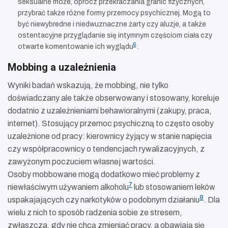
seksualne może, oprócz przekraczania granic fizycznych,
przybrać także różne formy przemocy psychicznej. Mogą to
być niewybredne i niedwuznaczne żarty czy aluzje, a także
ostentacyjne przyglądanie się intymnym częściom ciała czy
6
otwarte komentowanie ich wyglądu
.
Mobbing a uzależnienia
Wyniki badań wskazują, że mobbing, nie tylko
doświadczany ale także obserwowany i stosowany, koreluje
dodatnio z uzależnieniami behawioralnymi (zakupy, praca,
internet). Stosujący przemoc psychiczną to często osoby
uzależnione od pracy: kierownicy żyjący w stanie napięcia
czy współpracownicy o tendencjach rywalizacyjnych, z
zawyżonym poczuciem własnej wartości.
Osoby mobbowane mogą dodatkowo mieć problemy z
7
niewłaściwym używaniem alkoholu
lub stosowaniem leków
8
uspakajających czy narkotyków o podobnym działaniu
. Dla
wielu z nich to sposób radzenia sobie ze stresem,
zwłaszcza, gdy nie chcą zmieniać pracy, a obawiają się