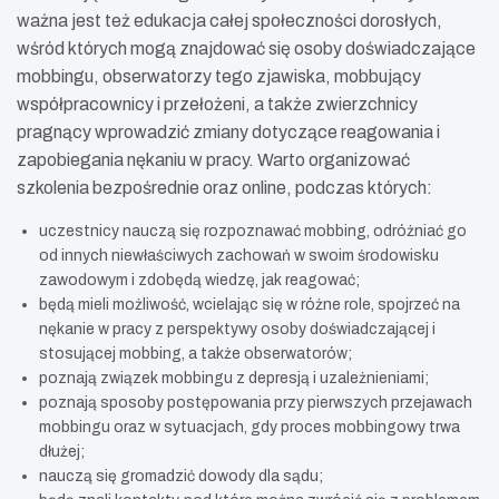
ważna jest też edukacja całej społeczności dorosłych,
wśród których mogą znajdować się osoby doświadczające
mobbingu, obserwatorzy tego zjawiska, mobbujący
współpracownicy i przełożeni, a także zwierzchnicy
pragnący wprowadzić zmiany dotyczące reagowania i
zapobiegania nękaniu w pracy. Warto organizować
szkolenia bezpośrednie oraz online, podczas których:
uczestnicy nauczą się rozpoznawać mobbing, odróżniać go
od innych niewłaściwych zachowań w swoim środowisku
zawodowym i zdobędą wiedzę, jak reagować;
będą mieli możliwość, wcielając się w różne role, spojrzeć na
nękanie w pracy z perspektywy osoby doświadczającej i
stosującej mobbing, a także obserwatorów;
poznają związek mobbingu z depresją i uzależnieniami;
poznają sposoby postępowania przy pierwszych przejawach
mobbingu oraz w sytuacjach, gdy proces mobbingowy trwa
dłużej;
nauczą się gromadzić dowody dla sądu;