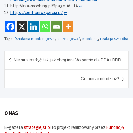
http://ksa-mobbing.pl/?page_id=14
↩︎
https://centrumwsparcia.pl/
↩︎
Tags:
Działania mobbingowe
,
jak reagować
,
mobbing
,
reakcja świadka
Nawigacja
Nie musisz żyć tak, jak chcą inni. Wsparcie dla DDA i DDD.
wpisu
Co bierze młodzież?
O NAS
E-gazeta
strategiejst.pl
to projekt realizowany przez
Fundację