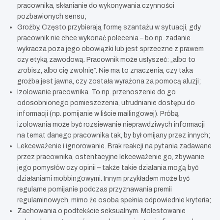
pracownika, skłanianie do wykonywania czynności
pozbawionych sensu;
Groźby. Często przybierają formę szantażu w sytuacji, gdy
pracownik nie chce wykonać polecenia – bo np. zadanie
wykracza poza jego obowiązki lub jest sprzeczne z prawem
czy etyką zawodową. Pracownik może usłyszeć: „albo to
zrobisz, albo cię zwolnię”. Nie ma to znaczenia, czy taka
groźba jest jawna, czy została wyrażona za pomocą aluzji;
Izolowanie pracownika. To np. przenoszenie do go
odosobnionego pomieszczenia, utrudnianie dostępu do
informacji (np. pomijanie w liście mailingowej). Próbą
izolowania może być rozsiewanie nieprawdziwych informacji
na temat danego pracownika tak, by był omijany przez innych;
Lekceważenie i ignorowanie. Brak reakcji na pytania zadawane
przez pracownika, ostentacyjne lekceważenie go, zbywanie
jego pomysłów czy opinii – także takie działania mogą być
działaniami mobbingowymi. Innym przykładem może być
regularne pomijanie podczas przyznawania premii
regulaminowych, mimo że osoba spełnia odpowiednie kryteria;
Zachowania o podtekście seksualnym. Molestowanie