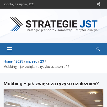
Skip
sobota, 8 sierpnia, 2026
to
content
Strategie JST
Strategie jednostek samorządu terytorialnego
Home
2025
marzec
23
Mobbing – jak zwiększa ryzyko uzależnień?
Mobbing – jak zwiększa ryzyko uzależnień?