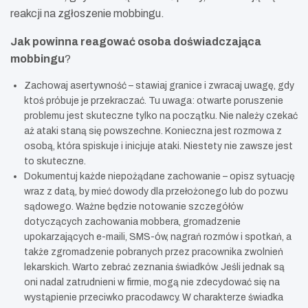
reakcji na zgłoszenie mobbingu.
Jak powinna reagować osoba doświadczająca
mobbingu
?
Zachowaj asertywność – stawiaj granice i zwracaj uwagę, gdy
ktoś próbuje je przekraczać. Tu uwaga: otwarte poruszenie
problemu jest skuteczne tylko na początku. Nie należy czekać
aż ataki staną się powszechne. Konieczna jest rozmowa z
osobą, która spiskuje i inicjuje ataki. Niestety nie zawsze jest
to skuteczne.
Dokumentuj każde niepożądane zachowanie – opisz sytuację
wraz z datą, by mieć dowody dla przełożonego lub do pozwu
sądowego. Ważne będzie notowanie szczegółów
dotyczących zachowania mobbera, gromadzenie
upokarzających e-maili, SMS-ów, nagrań rozmów i spotkań, a
także zgromadzenie pobranych przez pracownika zwolnień
lekarskich. Warto zebrać zeznania świadków. Jeśli jednak są
oni nadal zatrudnieni w firmie, mogą nie zdecydować się na
wystąpienie przeciwko pracodawcy. W charakterze świadka