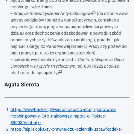
będą znali kontakty, pod które można zwrócić się z problemem
mobbingu, wśród nich:
11
–
Krajowe Stowarzyszenie Antymobbingowe
(na stronie www
adresy oddziałów i punktów konsultacyjnych, kontakt do
psychologa oferującego wsparcie, możliwości prawnych
działań oraz dochodzenia odszkodowań z powodu szkód
poniesionych przy doświadczaniu mobbingu, porady – jak
napisać skargę do Państwowej Inspekcji Pracy czy pozew do
sądu pracy itp., a także organizacja szkoleń),
– całodobowy, bezpłatny kontakt z
Centrum Wsparcia Osób
Dorosłych w Kryzysie Psychicznym
, tel. 800702222 (także:
12
chat i mail do specjalisty)
.
Agata Sierota
https://www.bankier.pl/wiadomosc/Co-drugi-pracownik-
mobbingowany-Oto-najnowszy-raport-o-Polsce-
8800394.html
↩︎
https://sip.lex.pl/akty-prawne/dzu-dziennik-ustaw/kodeks-