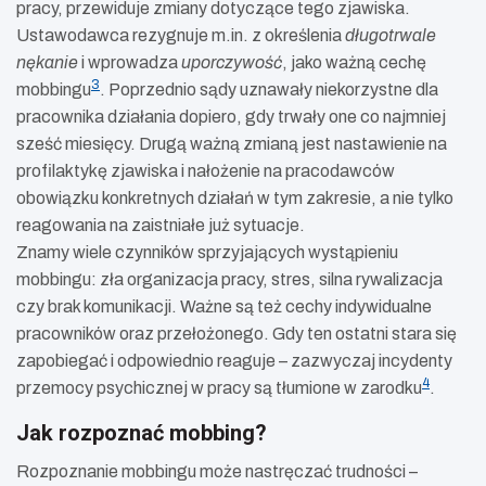
pracy, przewiduje zmiany dotyczące tego zjawiska.
Ustawodawca rezygnuje m.in. z określenia
długotrwale
nękanie
i wprowadza
uporczywość
, jako ważną cechę
3
mobbingu
. Poprzednio sądy uznawały niekorzystne dla
pracownika działania dopiero, gdy trwały one co najmniej
sześć miesięcy. Drugą ważną zmianą jest nastawienie na
profilaktykę zjawiska i nałożenie na pracodawców
obowiązku konkretnych działań w tym zakresie, a nie tylko
reagowania na zaistniałe już sytuacje.
Znamy wiele czynników sprzyjających wystąpieniu
mobbingu: zła organizacja pracy, stres, silna rywalizacja
czy brak komunikacji. Ważne są też cechy indywidualne
pracowników oraz przełożonego. Gdy ten ostatni stara się
zapobiegać i odpowiednio reaguje – zazwyczaj incydenty
4
przemocy psychicznej w pracy są tłumione w zarodku
.
Jak rozpoznać mobbing?
Rozpoznanie mobbingu może nastręczać trudności –