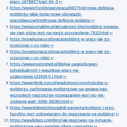
pracy-16789274/art-94-3
↩︎
https://www.infor.pl/prawo/praca/6837548,nowa-definicja-
mobbingu-jakie-beda-nowe-obowiazki-
pracodawcow.html#nowa-definicja-mobbinu
↩︎
https://www.portalbhp.pl/aktualnosci-bhp/mobbing-pojawia-
sie-tam-gdzie-jest-na-niego-przyzwolenie-7810.html
↩︎
https://porady.pracuj.pl/praca/mobbing-w-pracy-jak-go-
rozpoznac-i-co-robic
↩︎
https://porady.pracuj.pl/praca/mobbing-w-pracy-jak-go-
rozpoznac-i-co-robic
↩︎
https://www.environmed.pl/Wplyw-uwarunkowan-
indywidualnych-i-warunkow-pracy-na-
uzaleznienia,122639,0,1.html
↩︎
https://www.rybnik.com.pl/wiadomosci,psycholozka-o-
mobbingu-zachowania-mobbingowe-sa-sprawa-nas-
wszystkich-najgorszym-rozwiazaniem-jest-nic-nie-
zrobienie,wia5-3266-58280.html
↩︎
https://www.dolmed.pl/poradnik-pacjenta/mobbing-i-jego-
fazy/kto-jest-zobowiazany-do-reagowania-na-mobbing/
↩︎
https://www.llidero.com/blog/jak-reagowac-na-sytuacje-
mobbingowe-jako-swiadek-ofiara-i-menadzer
↩︎