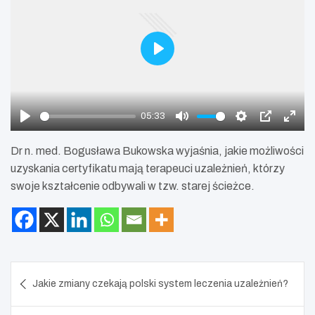
P
l
a
y
05:33
P
M
S
P
E
l
u
e
I
n
Dr n. med. Bogusława Bukowska wyjaśnia, jakie możliwości
a
t
t
P
t
uzyskania certyfikatu mają terapeuci uzależnień, którzy
y
e
t
e
swoje kształcenie odbywali w tzw. starej ścieżce.
i
r
n
f
g
u
s
l
l
Nawigacja
s
Jakie zmiany czekają polski system leczenia uzależnień?
wpisu
c
r