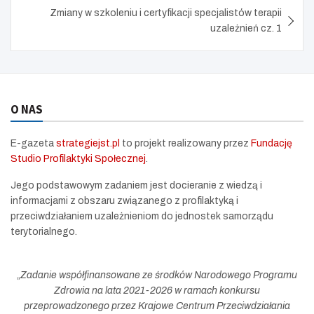
e
Zmiany w szkoleniu i certyfikacji specjalistów terapii
e
uzależnień cz. 1
n
O NAS
E-gazeta
strategiejst.pl
to projekt realizowany przez
Fundację
Studio Profilaktyki Społecznej
.
Jego podstawowym zadaniem jest docieranie z wiedzą i
informacjami z obszaru związanego z profilaktyką i
przeciwdziałaniem uzależnieniom do jednostek samorządu
terytorialnego.
„
Zadanie współfinansowane ze środków Narodowego Programu
Zdrowia na lata 2021-2026 w ramach konkursu
przeprowadzonego przez Krajowe Centrum Przeciwdziałania