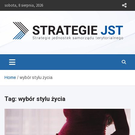
Skip
sobota, 8 sierpnia, 2026
to
content
Strategie JST
Strategie jednostek samorządu terytorialnego
Home
wybór stylu życia
Tag:
wybór stylu życia