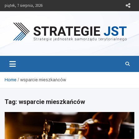
Skip
piątek, 7 sierpnia, 2026
to
content
Strategie JST
Strategie jednostek samorządu terytorialnego
Home
wsparcie mieszkańców
Tag:
wsparcie mieszkańców