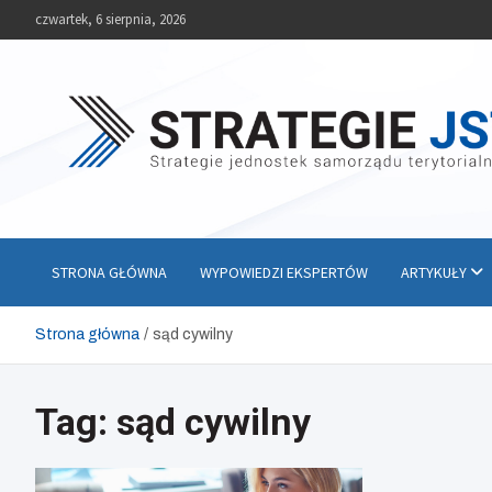
Skip
czwartek, 6 sierpnia, 2026
to
content
Strategie JST
Strategie jednostek samorządu terytorialnego
STRONA GŁÓWNA
WYPOWIEDZI EKSPERTÓW
ARTYKUŁY
Strona główna
sąd cywilny
Tag:
sąd cywilny