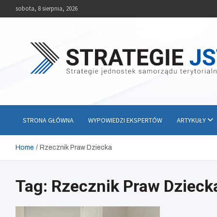
Skip
sobota, 8 sierpnia, 2026
to
content
Strategie JST
Strategie jednostek samorządu terytorialnego
STRONA GŁÓWNA
WYPOWIEDZI EKSPERTÓW
ARTYKUŁY
Home
Rzecznik Praw Dziecka
Tag:
Rzecznik Praw Dzieck