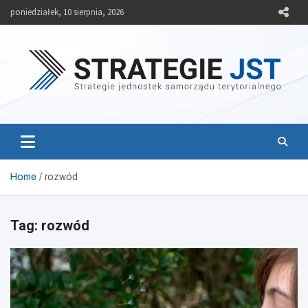
Skip
poniedziałek, 10 sierpnia, 2026
to
content
Strategie JST
Strategie jednostek samorządu terytorialnego
Home
rozwód
Tag:
rozwód