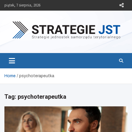
Skip
piątek, 7 sierpnia, 2026
to
content
Strategie JST
Strategie jednostek samorządu terytorialnego
Home
psychoterapeutka
Tag:
psychoterapeutka