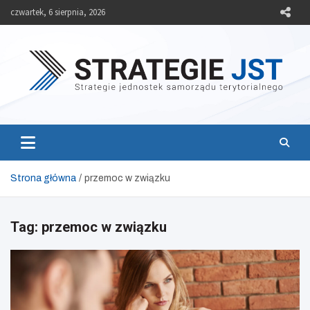
Skip
czwartek, 6 sierpnia, 2026
to
content
Strategie JST
Strategie jednostek samorządu terytorialnego
Strona główna
przemoc w związku
Tag:
przemoc w związku