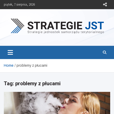
Skip
piątek, 7 sierpnia, 2026
to
content
Strategie JST
Strategie jednostek samorządu terytorialnego
Home
problemy z płucami
Tag:
problemy z płucami