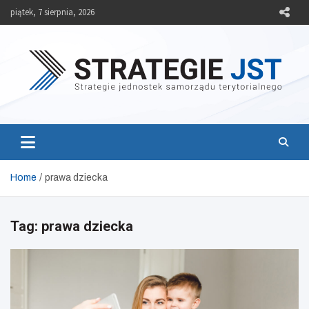
Skip
piątek, 7 sierpnia, 2026
to
content
Strategie JST
Strategie jednostek samorządu terytorialnego
Home
prawa dziecka
Tag:
prawa dziecka