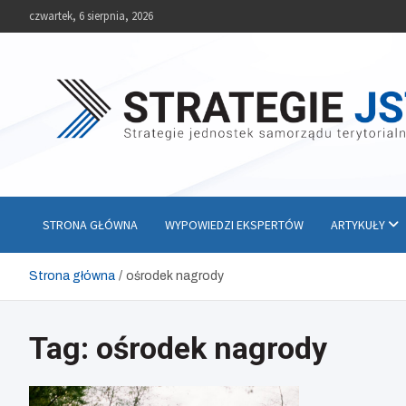
Skip
czwartek, 6 sierpnia, 2026
to
content
Strategie JST
Strategie jednostek samorządu terytorialnego
STRONA GŁÓWNA
WYPOWIEDZI EKSPERTÓW
ARTYKUŁY
Strona główna
ośrodek nagrody
Tag:
ośrodek nagrody