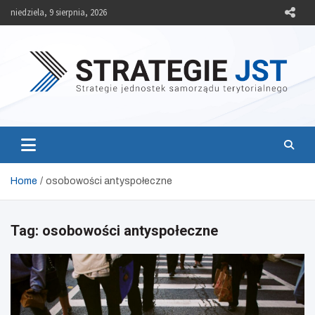
Skip
niedziela, 9 sierpnia, 2026
to
content
Strategie JST
Strategie jednostek samorządu terytorialnego
Home
osobowości antyspołeczne
Tag:
osobowości antyspołeczne