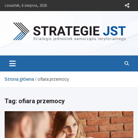
Skip
czwartek, 6 sierpnia, 2026
to
content
Strategie JST
Strategie jednostek samorządu terytorialnego
Strona główna
ofiara przemocy
Tag:
ofiara przemocy